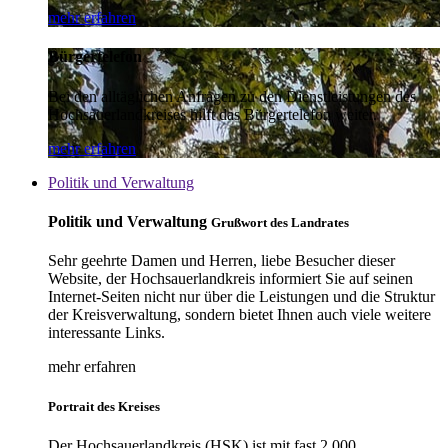
mehr erfahren
Bürgertelefon
Bei den alltäglichen Anfragen zu den Dienstleistungen des
Hochsauerlandkreises hilft das Bürgertelefon weiter.
mehr erfahren
Politik und Verwaltung
Politik und Verwaltung
Grußwort des Landrates
Sehr geehrte Damen und Herren, liebe Besucher dieser
Website, der Hochsauerlandkreis informiert Sie auf seinen
Internet-Seiten nicht nur über die Leistungen und die Struktur
der Kreisverwaltung, sondern bietet Ihnen auch viele weitere
interessante Links.
mehr erfahren
Portrait des Kreises
Der Hochsauerlandkreis (HSK) ist mit fast 2.000