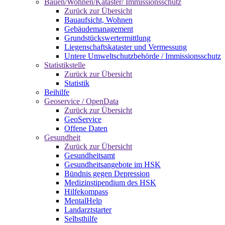
Bauen/Wohnen/Kataster/ Immissionsschutz
Zurück zur Übersicht
Bauaufsicht, Wohnen
Gebäudemanagement
Grundstückswertermittlung
Liegenschaftskataster und Vermessung
Untere Umweltschutzbehörde / Immissionsschutz
Statistikstelle
Zurück zur Übersicht
Statistik
Beihilfe
Geoservice / OpenData
Zurück zur Übersicht
GeoService
Offene Daten
Gesundheit
Zurück zur Übersicht
Gesundheitsamt
Gesundheitsangebote im HSK
Bündnis gegen Depression
Medizinstipendium des HSK
Hilfekompass
MentalHelp
Landarztstarter
Selbsthilfe