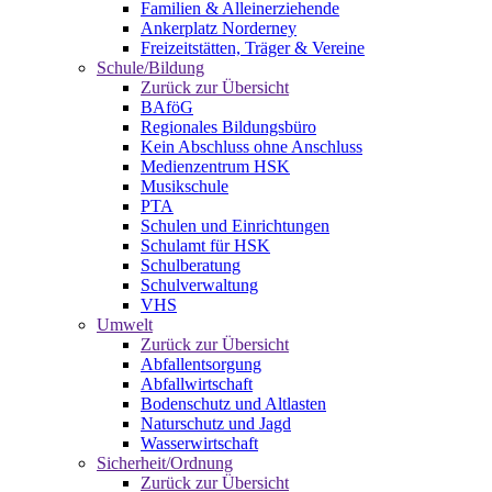
Familien & Alleinerziehende
Ankerplatz Norderney
Freizeitstätten, Träger & Vereine
Schule/Bildung
Zurück zur Übersicht
BAföG
Regionales Bildungsbüro
Kein Abschluss ohne Anschluss
Medienzentrum HSK
Musikschule
PTA
Schulen und Einrichtungen
Schulamt für HSK
Schulberatung
Schulverwaltung
VHS
Umwelt
Zurück zur Übersicht
Abfallentsorgung
Abfallwirtschaft
Bodenschutz und Altlasten
Naturschutz und Jagd
Wasserwirtschaft
Sicherheit/Ordnung
Zurück zur Übersicht