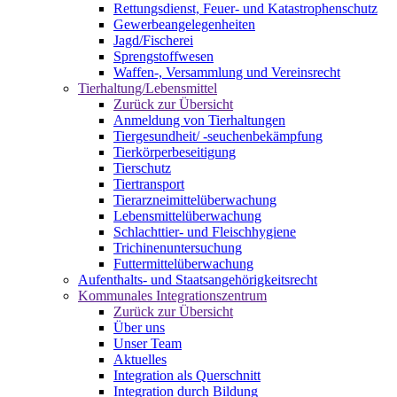
Rettungsdienst, Feuer- und Katastrophenschutz
Gewerbeangelegenheiten
Jagd/Fischerei
Sprengstoffwesen
Waffen-, Versammlung und Vereinsrecht
Tierhaltung/Lebensmittel
Zurück zur Übersicht
Anmeldung von Tierhaltungen
Tiergesundheit/ -seuchenbekämpfung
Tierkörperbeseitigung
Tierschutz
Tiertransport
Tierarzneimittelüberwachung
Lebensmittelüberwachung
Schlachttier- und Fleischhygiene
Trichinenuntersuchung
Futtermittelüberwachung
Aufenthalts- und Staatsangehörigkeitsrecht
Kommunales Integrationszentrum
Zurück zur Übersicht
Über uns
Unser Team
Aktuelles
Integration als Querschnitt
Integration durch Bildung