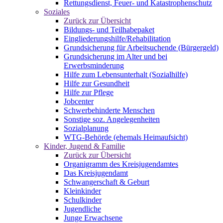
Rettungsdienst, Feuer- und Katastrophenschutz
Soziales
Zurück zur Übersicht
Bildungs- und Teilhabepaket
Eingliederungshilfe/Rehabilitation
Grundsicherung für Arbeitsuchende (Bürgergeld)
Grundsicherung im Alter und bei
Erwerbsminderung
Hilfe zum Lebensunterhalt (Sozialhilfe)
Hilfe zur Gesundheit
Hilfe zur Pflege
Jobcenter
Schwerbehinderte Menschen
Sonstige soz. Angelegenheiten
Sozialplanung
WTG-Behörde (ehemals Heimaufsicht)
Kinder, Jugend & Familie
Zurück zur Übersicht
Organigramm des Kreisjugendamtes
Das Kreisjugendamt
Schwangerschaft & Geburt
Kleinkinder
Schulkinder
Jugendliche
Junge Erwachsene