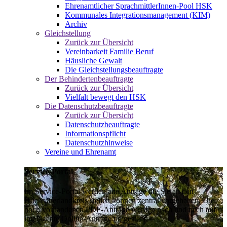
Ehrenamtlicher SprachmittlerInnen-Pool HSK
Kommunales Integrationsmanagement (KIM)
Archiv
Gleichstellung
Zurück zur Übersicht
Vereinbarkeit Familie Beruf
Häusliche Gewalt
Die Gleichstellungsbeauftragte
Der Behindertenbeauftragte
Zurück zur Übersicht
Vielfalt bewegt den HSK
Die Datenschutzbeauftragte
Zurück zur Übersicht
Datenschutzbeauftragte
Informationspflicht
Datenschutzhinweise
Vereine und Ehrenamt
Service-Portal
Im Service-Portal werden alle Anträge die Sie an den
Hochsauerlandkreis stellen können zentral vorgehalten. Die
noch vorhandenen PDF-Anträge werden nach und nach auf
intelligente Online-Anträge umgestellt.