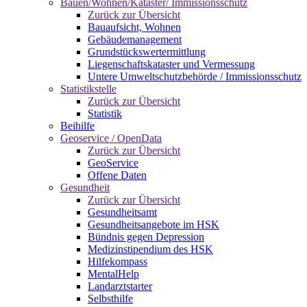
Bauen/Wohnen/Kataster/ Immissionsschutz
Zurück zur Übersicht
Bauaufsicht, Wohnen
Gebäudemanagement
Grundstückswertermittlung
Liegenschaftskataster und Vermessung
Untere Umweltschutzbehörde / Immissionsschutz
Statistikstelle
Zurück zur Übersicht
Statistik
Beihilfe
Geoservice / OpenData
Zurück zur Übersicht
GeoService
Offene Daten
Gesundheit
Zurück zur Übersicht
Gesundheitsamt
Gesundheitsangebote im HSK
Bündnis gegen Depression
Medizinstipendium des HSK
Hilfekompass
MentalHelp
Landarztstarter
Selbsthilfe