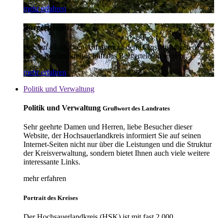
mehr erfahren
Bürgertelefon
Bei den alltäglichen Anfragen zu den Dienstleistungen des
Hochsauerlandkreises hilft das Bürgertelefon weiter.
mehr erfahren
Politik und Verwaltung
Politik und Verwaltung
Grußwort des Landrates
Sehr geehrte Damen und Herren, liebe Besucher dieser
Website, der Hochsauerlandkreis informiert Sie auf seinen
Internet-Seiten nicht nur über die Leistungen und die Struktur
der Kreisverwaltung, sondern bietet Ihnen auch viele weitere
interessante Links.
mehr erfahren
Portrait des Kreises
Der Hochsauerlandkreis (HSK) ist mit fast 2.000