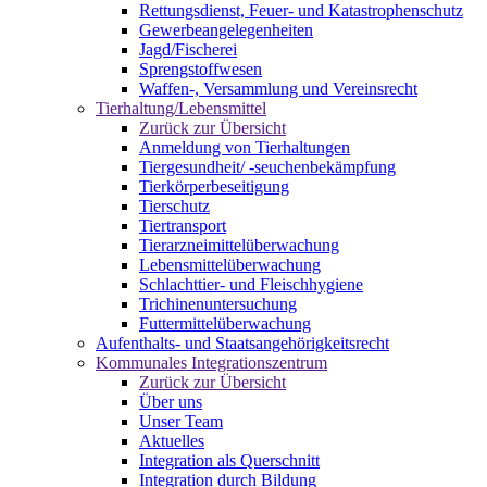
Rettungsdienst, Feuer- und Katastrophenschutz
Gewerbeangelegenheiten
Jagd/Fischerei
Sprengstoffwesen
Waffen-, Versammlung und Vereinsrecht
Tierhaltung/Lebensmittel
Zurück zur Übersicht
Anmeldung von Tierhaltungen
Tiergesundheit/ -seuchenbekämpfung
Tierkörperbeseitigung
Tierschutz
Tiertransport
Tierarzneimittelüberwachung
Lebensmittelüberwachung
Schlachttier- und Fleischhygiene
Trichinenuntersuchung
Futtermittelüberwachung
Aufenthalts- und Staatsangehörigkeitsrecht
Kommunales Integrationszentrum
Zurück zur Übersicht
Über uns
Unser Team
Aktuelles
Integration als Querschnitt
Integration durch Bildung