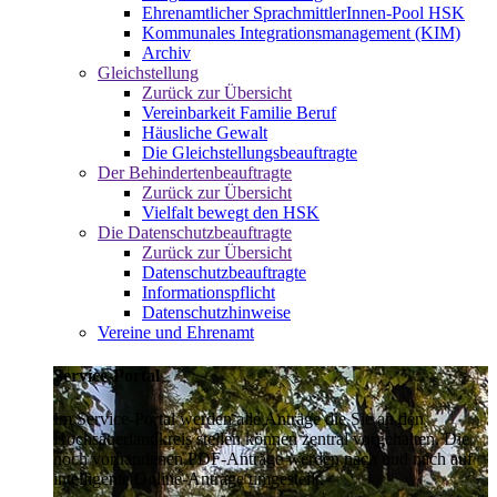
Ehrenamtlicher SprachmittlerInnen-Pool HSK
Kommunales Integrationsmanagement (KIM)
Archiv
Gleichstellung
Zurück zur Übersicht
Vereinbarkeit Familie Beruf
Häusliche Gewalt
Die Gleichstellungsbeauftragte
Der Behindertenbeauftragte
Zurück zur Übersicht
Vielfalt bewegt den HSK
Die Datenschutzbeauftragte
Zurück zur Übersicht
Datenschutzbeauftragte
Informationspflicht
Datenschutzhinweise
Vereine und Ehrenamt
Service-Portal
Im Service-Portal werden alle Anträge die Sie an den
Hochsauerlandkreis stellen können zentral vorgehalten. Die
noch vorhandenen PDF-Anträge werden nach und nach auf
intelligente Online-Anträge umgestellt.