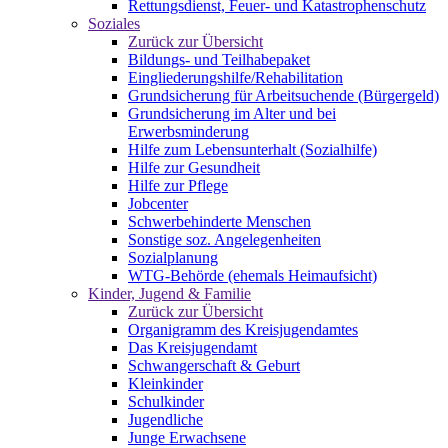
Rettungsdienst, Feuer- und Katastrophenschutz
Soziales
Zurück zur Übersicht
Bildungs- und Teilhabepaket
Eingliederungshilfe/Rehabilitation
Grundsicherung für Arbeitsuchende (Bürgergeld)
Grundsicherung im Alter und bei
Erwerbsminderung
Hilfe zum Lebensunterhalt (Sozialhilfe)
Hilfe zur Gesundheit
Hilfe zur Pflege
Jobcenter
Schwerbehinderte Menschen
Sonstige soz. Angelegenheiten
Sozialplanung
WTG-Behörde (ehemals Heimaufsicht)
Kinder, Jugend & Familie
Zurück zur Übersicht
Organigramm des Kreisjugendamtes
Das Kreisjugendamt
Schwangerschaft & Geburt
Kleinkinder
Schulkinder
Jugendliche
Junge Erwachsene