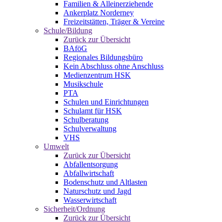
Familien & Alleinerziehende
Ankerplatz Norderney
Freizeitstätten, Träger & Vereine
Schule/Bildung
Zurück zur Übersicht
BAföG
Regionales Bildungsbüro
Kein Abschluss ohne Anschluss
Medienzentrum HSK
Musikschule
PTA
Schulen und Einrichtungen
Schulamt für HSK
Schulberatung
Schulverwaltung
VHS
Umwelt
Zurück zur Übersicht
Abfallentsorgung
Abfallwirtschaft
Bodenschutz und Altlasten
Naturschutz und Jagd
Wasserwirtschaft
Sicherheit/Ordnung
Zurück zur Übersicht