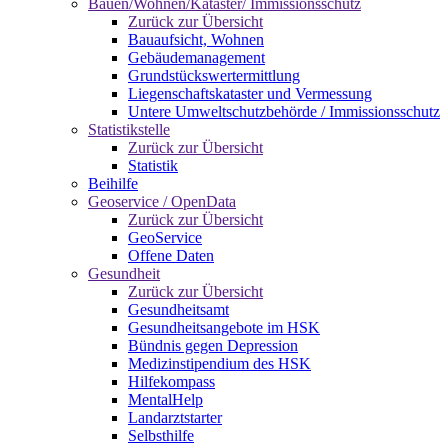
Bauen/Wohnen/Kataster/ Immissionsschutz
Zurück zur Übersicht
Bauaufsicht, Wohnen
Gebäudemanagement
Grundstückswertermittlung
Liegenschaftskataster und Vermessung
Untere Umweltschutzbehörde / Immissionsschutz
Statistikstelle
Zurück zur Übersicht
Statistik
Beihilfe
Geoservice / OpenData
Zurück zur Übersicht
GeoService
Offene Daten
Gesundheit
Zurück zur Übersicht
Gesundheitsamt
Gesundheitsangebote im HSK
Bündnis gegen Depression
Medizinstipendium des HSK
Hilfekompass
MentalHelp
Landarztstarter
Selbsthilfe