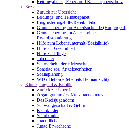
Rettungsdienst, Feuer- und Katastrophenschutz
Soziales
Zurück zur Übersicht
Bildungs- und Teilhabepaket
Eingliederungshilfe/Rehabilitation
Grundsicherung für Arbeitsuchende (Bürgergeld)
Grundsicherung im Alter und bei
Erwerbsminderung
Hilfe zum Lebensunterhalt (Sozialhilfe)
Hilfe zur Gesundheit
Hilfe zur Pflege
Jobcenter
Schwerbehinderte Menschen
Sonstige soz. Angelegenheiten
Sozialplanung
WTG-Behörde (ehemals Heimaufsicht)
Kinder, Jugend & Familie
Zurück zur Übersicht
Organigramm des Kreisjugendamtes
Das Kreisjugendamt
Schwangerschaft & Geburt
Kleinkinder
Schulkinder
Jugendliche
Junge Erwachsene