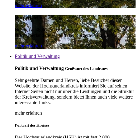
mehr erfahren
Bürgertelefon
Bei den alltäglichen Anfragen zu den Dienstleistungen des
Hochsauerlandkreises hilft das Bürgertelefon weiter.
mehr erfahren
Politik und Verwaltung
Politik und Verwaltung
Grußwort des Landrates
Sehr geehrte Damen und Herren, liebe Besucher dieser
Website, der Hochsauerlandkreis informiert Sie auf seinen
Internet-Seiten nicht nur über die Leistungen und die Struktur
der Kreisverwaltung, sondern bietet Ihnen auch viele weitere
interessante Links.
mehr erfahren
Portrait des Kreises
Der Hochsauerlandkreis (HSK) ist mit fast 2.000