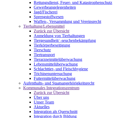
Rettungsdienst, Feuer- und Katastrophenschutz
Gewerbeangelegenheiten
Jagd/Fischerei
Sprengstoffwesen
Waffen-, Versammlung und Vereinsrecht
Tierhaltung/Lebensmittel
Zurück zur Übersicht
Anmeldung von Tierhaltungen
Tiergesundheit/ -seuchenbekämpfung
Tierkörperbeseitigung
Tierschutz
Tiertransport
Tierarzneimittelüberwachung
Lebensmittelüberwachung
Schlachttier- und Fleischhygiene
Trichinenuntersuchung
Futtermittelüberwachung
Aufenthalts- und Staatsangehörigkeitsrecht
Kommunales Integrationszentrum
Zurück zur Übersicht
Über uns
Unser Team
Aktuelles
Integration als Querschnitt
Integration durch Bildung