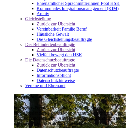
Ehrenamtlicher SprachmittlerInnen-Pool HSK
Kommunales Integrationsmanagement (KIM)
Archiv
Gleichstellung
Zurück zur Übersicht
Vereinbarkeit Familie Beruf
Häusliche Gewalt
Die Gleichstellungsbeauftragte
Der Behindertenbeauftragte
Zurück zur Übersicht
Vielfalt bewegt den HSK
Die Datenschutzbeauftragte
Zurück zur Übersicht
Datenschutzbeauftragte
Informationspflicht
Datenschutzhinweise
Vereine und Ehrenamt
Service-Portal
Im Service-Portal werden alle Anträge die Sie an den
Hochsauerlandkreis stellen können zentral vorgehalten. Die
noch vorhandenen PDF-Anträge werden nach und nach auf
intelligente Online-Anträge umgestellt.