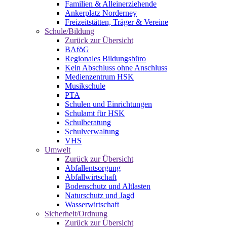
Familien & Alleinerziehende
Ankerplatz Norderney
Freizeitstätten, Träger & Vereine
Schule/Bildung
Zurück zur Übersicht
BAföG
Regionales Bildungsbüro
Kein Abschluss ohne Anschluss
Medienzentrum HSK
Musikschule
PTA
Schulen und Einrichtungen
Schulamt für HSK
Schulberatung
Schulverwaltung
VHS
Umwelt
Zurück zur Übersicht
Abfallentsorgung
Abfallwirtschaft
Bodenschutz und Altlasten
Naturschutz und Jagd
Wasserwirtschaft
Sicherheit/Ordnung
Zurück zur Übersicht