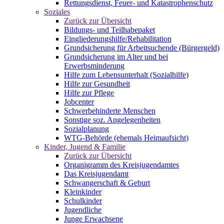
Rettungsdienst, Feuer- und Katastrophenschutz
Soziales
Zurück zur Übersicht
Bildungs- und Teilhabepaket
Eingliederungshilfe/Rehabilitation
Grundsicherung für Arbeitsuchende (Bürgergeld)
Grundsicherung im Alter und bei
Erwerbsminderung
Hilfe zum Lebensunterhalt (Sozialhilfe)
Hilfe zur Gesundheit
Hilfe zur Pflege
Jobcenter
Schwerbehinderte Menschen
Sonstige soz. Angelegenheiten
Sozialplanung
WTG-Behörde (ehemals Heimaufsicht)
Kinder, Jugend & Familie
Zurück zur Übersicht
Organigramm des Kreisjugendamtes
Das Kreisjugendamt
Schwangerschaft & Geburt
Kleinkinder
Schulkinder
Jugendliche
Junge Erwachsene