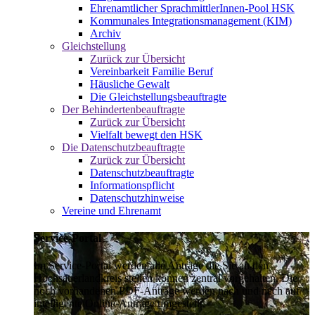
Ehrenamtlicher SprachmittlerInnen-Pool HSK
Kommunales Integrationsmanagement (KIM)
Archiv
Gleichstellung
Zurück zur Übersicht
Vereinbarkeit Familie Beruf
Häusliche Gewalt
Die Gleichstellungsbeauftragte
Der Behindertenbeauftragte
Zurück zur Übersicht
Vielfalt bewegt den HSK
Die Datenschutzbeauftragte
Zurück zur Übersicht
Datenschutzbeauftragte
Informationspflicht
Datenschutzhinweise
Vereine und Ehrenamt
Service-Portal
Im Service-Portal werden alle Anträge die Sie an den
Hochsauerlandkreis stellen können zentral vorgehalten. Die
noch vorhandenen PDF-Anträge werden nach und nach auf
intelligente Online-Anträge umgestellt.