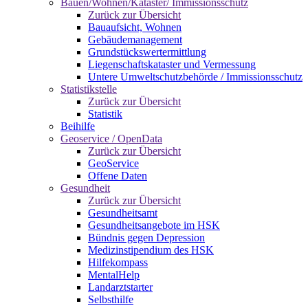
Bauen/Wohnen/Kataster/ Immissionsschutz
Zurück zur Übersicht
Bauaufsicht, Wohnen
Gebäudemanagement
Grundstückswertermittlung
Liegenschaftskataster und Vermessung
Untere Umweltschutzbehörde / Immissionsschutz
Statistikstelle
Zurück zur Übersicht
Statistik
Beihilfe
Geoservice / OpenData
Zurück zur Übersicht
GeoService
Offene Daten
Gesundheit
Zurück zur Übersicht
Gesundheitsamt
Gesundheitsangebote im HSK
Bündnis gegen Depression
Medizinstipendium des HSK
Hilfekompass
MentalHelp
Landarztstarter
Selbsthilfe