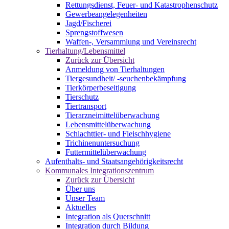
Rettungsdienst, Feuer- und Katastrophenschutz
Gewerbeangelegenheiten
Jagd/Fischerei
Sprengstoffwesen
Waffen-, Versammlung und Vereinsrecht
Tierhaltung/Lebensmittel
Zurück zur Übersicht
Anmeldung von Tierhaltungen
Tiergesundheit/ -seuchenbekämpfung
Tierkörperbeseitigung
Tierschutz
Tiertransport
Tierarzneimittelüberwachung
Lebensmittelüberwachung
Schlachttier- und Fleischhygiene
Trichinenuntersuchung
Futtermittelüberwachung
Aufenthalts- und Staatsangehörigkeitsrecht
Kommunales Integrationszentrum
Zurück zur Übersicht
Über uns
Unser Team
Aktuelles
Integration als Querschnitt
Integration durch Bildung