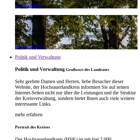
mehr erfahren
Bürgertelefon
Bei den alltäglichen Anfragen zu den Dienstleistungen des
Hochsauerlandkreises hilft das Bürgertelefon weiter.
mehr erfahren
Politik und Verwaltung
Politik und Verwaltung
Grußwort des Landrates
Sehr geehrte Damen und Herren, liebe Besucher dieser
Website, der Hochsauerlandkreis informiert Sie auf seinen
Internet-Seiten nicht nur über die Leistungen und die Struktur
der Kreisverwaltung, sondern bietet Ihnen auch viele weitere
interessante Links.
mehr erfahren
Portrait des Kreises
Der Hochsauerlandkreis (HSK) ist mit fast 2.000