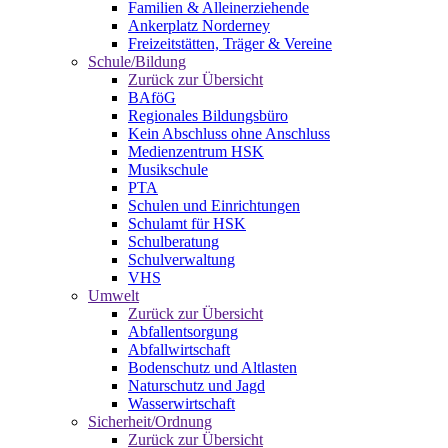
Familien & Alleinerziehende
Ankerplatz Norderney
Freizeitstätten, Träger & Vereine
Schule/Bildung
Zurück zur Übersicht
BAföG
Regionales Bildungsbüro
Kein Abschluss ohne Anschluss
Medienzentrum HSK
Musikschule
PTA
Schulen und Einrichtungen
Schulamt für HSK
Schulberatung
Schulverwaltung
VHS
Umwelt
Zurück zur Übersicht
Abfallentsorgung
Abfallwirtschaft
Bodenschutz und Altlasten
Naturschutz und Jagd
Wasserwirtschaft
Sicherheit/Ordnung
Zurück zur Übersicht