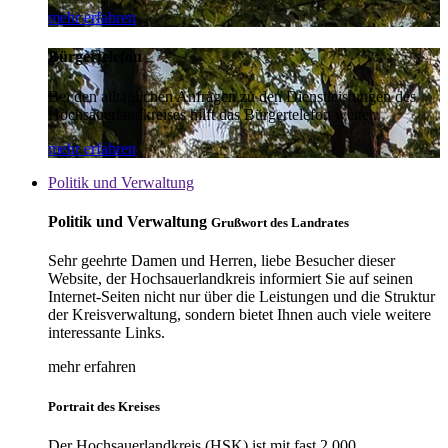
mehr erfahren
Bürgertelefon
Bei den alltäglichen Anfragen zu den Dienstleistungen des
Hochsauerlandkreises hilft das Bürgertelefon weiter.
mehr erfahren
Politik und Verwaltung
Politik und Verwaltung
Grußwort des Landrates
Sehr geehrte Damen und Herren, liebe Besucher dieser
Website, der Hochsauerlandkreis informiert Sie auf seinen
Internet-Seiten nicht nur über die Leistungen und die Struktur
der Kreisverwaltung, sondern bietet Ihnen auch viele weitere
interessante Links.
mehr erfahren
Portrait des Kreises
Der Hochsauerlandkreis (HSK) ist mit fast 2.000