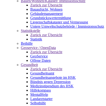
Bauen/Wohnen/Kataster/ Immissionsschutz
Zurück zur Übersicht
Bauaufsicht, Wohnen
Gebäudemanagement
Grundstückswertermittlung
Liegenschaftskataster und Vermessung
Untere Umweltschutzbehörde / Immissionsschutz
Statistikstelle
Zurück zur Übersicht
Statistik
Beihilfe
Geoservice / OpenData
Zurück zur Übersicht
GeoService
Offene Daten
Gesundheit
Zurück zur Übersicht
Gesundheitsamt
Gesundheitsangebote im HSK
Bündnis gegen Depression
Medizinstipendium des HSK
Hilfekompass
MentalHelp
Landarztstarter
Selbsthilfe