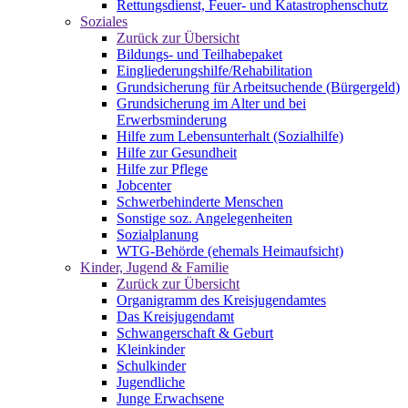
Rettungsdienst, Feuer- und Katastrophenschutz
Soziales
Zurück zur Übersicht
Bildungs- und Teilhabepaket
Eingliederungshilfe/Rehabilitation
Grundsicherung für Arbeitsuchende (Bürgergeld)
Grundsicherung im Alter und bei
Erwerbsminderung
Hilfe zum Lebensunterhalt (Sozialhilfe)
Hilfe zur Gesundheit
Hilfe zur Pflege
Jobcenter
Schwerbehinderte Menschen
Sonstige soz. Angelegenheiten
Sozialplanung
WTG-Behörde (ehemals Heimaufsicht)
Kinder, Jugend & Familie
Zurück zur Übersicht
Organigramm des Kreisjugendamtes
Das Kreisjugendamt
Schwangerschaft & Geburt
Kleinkinder
Schulkinder
Jugendliche
Junge Erwachsene