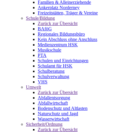
Familien & Alleinerziehende
Ankerplatz Norderney
Freizeitstätten, Träger & Vereine
Schule/Bildung
Zurück zur Übersicht
BAföG
Regionales Bildungsbüro
Kein Abschluss ohne Anschluss
Medienzentrum HSK
Musikschule
PTA
Schulen und Einrichtungen
Schulamt für HSK
Schulberatung
Schulverwaltung
VHS
Umwelt
Zurück zur Übersicht
Abfallentsorgung
Abfallwirtschaft
Bodenschutz und Altlasten
Naturschutz und Jagd
Wasserwirtschaft
Sicherheit/Ordnung
Zurück zur Übersicht