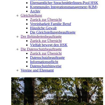
Ehrenamtlicher SprachmittlerInnen-Pool HSK
Kommunales Integrationsmanagement (KIM)
Archiv
Gleichstellung
Zurück zur Übersicht
Vereinbarkeit Familie Beruf
Häusliche Gewalt
Die Gleichstellungsbeauftragte
Der Behindertenbeauftragte
Zurück zur Übersicht
Vielfalt bewegt den HSK
Die Datenschutzbeauftragte
Zurück zur Übersicht
Datenschutzbeauftragte
Informationspflicht
Datenschutzhinweise
Vereine und Ehrenamt
Service-Portal
Im Service-Portal werden alle Anträge die Sie an den
Hochsauerlandkreis stellen können zentral vorgehalten. Die
noch vorhandenen PDF-Anträge werden nach und nach auf
intelligente Online-Anträge umgestellt.