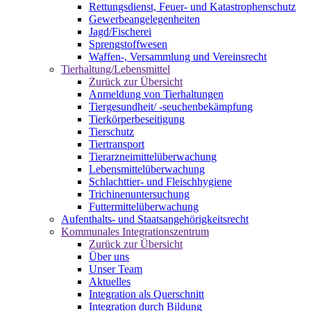
Rettungsdienst, Feuer- und Katastrophenschutz
Gewerbeangelegenheiten
Jagd/Fischerei
Sprengstoffwesen
Waffen-, Versammlung und Vereinsrecht
Tierhaltung/Lebensmittel
Zurück zur Übersicht
Anmeldung von Tierhaltungen
Tiergesundheit/ -seuchenbekämpfung
Tierkörperbeseitigung
Tierschutz
Tiertransport
Tierarzneimittelüberwachung
Lebensmittelüberwachung
Schlachttier- und Fleischhygiene
Trichinenuntersuchung
Futtermittelüberwachung
Aufenthalts- und Staatsangehörigkeitsrecht
Kommunales Integrationszentrum
Zurück zur Übersicht
Über uns
Unser Team
Aktuelles
Integration als Querschnitt
Integration durch Bildung