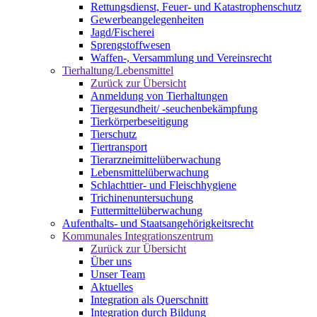
Rettungsdienst, Feuer- und Katastrophenschutz
Gewerbeangelegenheiten
Jagd/Fischerei
Sprengstoffwesen
Waffen-, Versammlung und Vereinsrecht
Tierhaltung/Lebensmittel
Zurück zur Übersicht
Anmeldung von Tierhaltungen
Tiergesundheit/ -seuchenbekämpfung
Tierkörperbeseitigung
Tierschutz
Tiertransport
Tierarzneimittelüberwachung
Lebensmittelüberwachung
Schlachttier- und Fleischhygiene
Trichinenuntersuchung
Futtermittelüberwachung
Aufenthalts- und Staatsangehörigkeitsrecht
Kommunales Integrationszentrum
Zurück zur Übersicht
Über uns
Unser Team
Aktuelles
Integration als Querschnitt
Integration durch Bildung