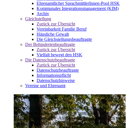
Ehrenamtlicher SprachmittlerInnen-Pool HSK
Kommunales Integrationsmanagement (KIM)
Archiv
Gleichstellung
Zurück zur Übersicht
Vereinbarkeit Familie Beruf
Häusliche Gewalt
Die Gleichstellungsbeauftragte
Der Behindertenbeauftragte
Zurück zur Übersicht
Vielfalt bewegt den HSK
Die Datenschutzbeauftragte
Zurück zur Übersicht
Datenschutzbeauftragte
Informationspflicht
Datenschutzhinweise
Vereine und Ehrenamt
Service-Portal
Im Service-Portal werden alle Anträge die Sie an den
Hochsauerlandkreis stellen können zentral vorgehalten. Die
noch vorhandenen PDF-Anträge werden nach und nach auf
intelligente Online-Anträge umgestellt.