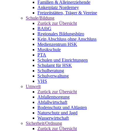
Familien & Alleinerziehende
Ankerplatz Norderney
Freizeitstätten, Träger & Vereine
Schule/Bildung
Zurück zur Übersicht
BAföG
Regionales Bildungsbüro
Kein Abschluss ohne Anschluss
Medienzentrum HSK
Musikschule
PTA
Schulen und Einrichtungen
Schulamt für HSK
Schulberatung
Schulverwaltung
VHS
Umwelt
Zurück zur Übersicht
Abfallentsorgung
Abfallwirtschaft
Bodenschutz und Altlasten
Naturschutz und Jagd
Wasserwirtschaft
Sicherheit/Ordnung
Zurück zur Übersicht