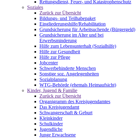
Rettungsdienst, Feuer- und Katastrophenschutz
Soziales
Zurück zur Übersicht
Bildungs- und Teilhabepaket
Eingliederungshilfe/Rehabilitation
Grundsicherung für Arbeitsuchende (Bürgergeld)
Grundsicherung im Alter und bei
Erwerbsminderung
Hilfe zum Lebensunterhalt (Sozialhilfe)
Hilfe zur Gesundheit
Hilfe zur Pflege
Jobcenter
Schwerbehinderte Menschen
Sonstige soz. Angelegenheiten
Sozialplanung
WTG-Behörde (ehemals Heimaufsicht)
Kinder, Jugend & Familie
Zurück zur Übersicht
Organigramm des Kreisjugendamtes
Das Kreisjugendamt
Schwangerschaft & Geburt
Kleinkinder
Schulkinder
Jugendliche
Junge Erwachsene