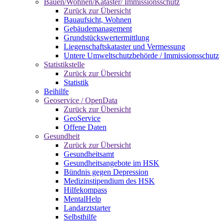
Bauen/Wohnen/Kataster/ Immissionsschutz
Zurück zur Übersicht
Bauaufsicht, Wohnen
Gebäudemanagement
Grundstückswertermittlung
Liegenschaftskataster und Vermessung
Untere Umweltschutzbehörde / Immissionsschutz
Statistikstelle
Zurück zur Übersicht
Statistik
Beihilfe
Geoservice / OpenData
Zurück zur Übersicht
GeoService
Offene Daten
Gesundheit
Zurück zur Übersicht
Gesundheitsamt
Gesundheitsangebote im HSK
Bündnis gegen Depression
Medizinstipendium des HSK
Hilfekompass
MentalHelp
Landarztstarter
Selbsthilfe