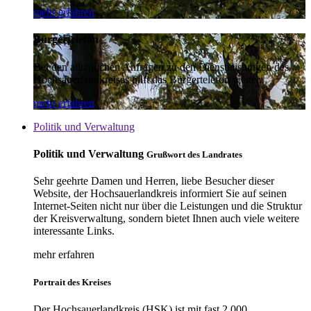
mehr erfahren
Bürgertelefon
Bei den alltäglichen Anfragen zu den Dienstleistungen des
Hochsauerlandkreises hilft das Bürgertelefon weiter.
mehr erfahren
Politik und Verwaltung
Politik und Verwaltung
Grußwort des Landrates
Sehr geehrte Damen und Herren, liebe Besucher dieser
Website, der Hochsauerlandkreis informiert Sie auf seinen
Internet-Seiten nicht nur über die Leistungen und die Struktur
der Kreisverwaltung, sondern bietet Ihnen auch viele weitere
interessante Links.
mehr erfahren
Portrait des Kreises
Der Hochsauerlandkreis (HSK) ist mit fast 2.000