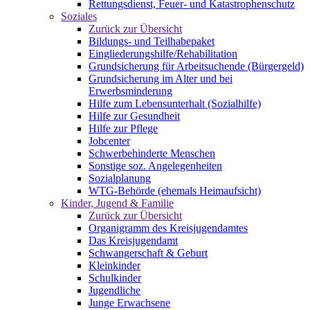
Rettungsdienst, Feuer- und Katastrophenschutz
Soziales
Zurück zur Übersicht
Bildungs- und Teilhabepaket
Eingliederungshilfe/Rehabilitation
Grundsicherung für Arbeitsuchende (Bürgergeld)
Grundsicherung im Alter und bei
Erwerbsminderung
Hilfe zum Lebensunterhalt (Sozialhilfe)
Hilfe zur Gesundheit
Hilfe zur Pflege
Jobcenter
Schwerbehinderte Menschen
Sonstige soz. Angelegenheiten
Sozialplanung
WTG-Behörde (ehemals Heimaufsicht)
Kinder, Jugend & Familie
Zurück zur Übersicht
Organigramm des Kreisjugendamtes
Das Kreisjugendamt
Schwangerschaft & Geburt
Kleinkinder
Schulkinder
Jugendliche
Junge Erwachsene