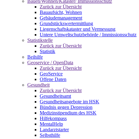
Bauen/Wohnen/Kataster/ Immissionsschutz
Zurück zur Übersicht
Bauaufsicht, Wohnen
Gebäudemanagement
Grundstückswertermittlung
Liegenschaftskataster und Vermessung
Untere Umweltschutzbehörde / Immissionsschutz
Statistikstelle
Zurück zur Übersicht
Statistik
Beihilfe
Geoservice / OpenData
Zurück zur Übersicht
GeoService
Offene Daten
Gesundheit
Zurück zur Übersicht
Gesundheitsamt
Gesundheitsangebote im HSK
Bündnis gegen Depression
Medizinstipendium des HSK
Hilfekompass
MentalHelp
Landarztstarter
Selbsthilfe