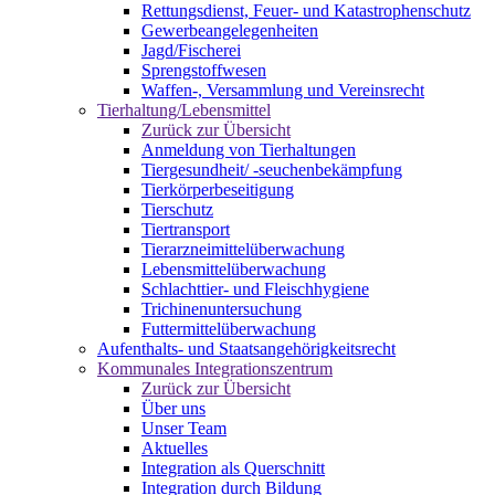
Rettungsdienst, Feuer- und Katastrophenschutz
Gewerbeangelegenheiten
Jagd/Fischerei
Sprengstoffwesen
Waffen-, Versammlung und Vereinsrecht
Tierhaltung/Lebensmittel
Zurück zur Übersicht
Anmeldung von Tierhaltungen
Tiergesundheit/ -seuchenbekämpfung
Tierkörperbeseitigung
Tierschutz
Tiertransport
Tierarzneimittelüberwachung
Lebensmittelüberwachung
Schlachttier- und Fleischhygiene
Trichinenuntersuchung
Futtermittelüberwachung
Aufenthalts- und Staatsangehörigkeitsrecht
Kommunales Integrationszentrum
Zurück zur Übersicht
Über uns
Unser Team
Aktuelles
Integration als Querschnitt
Integration durch Bildung