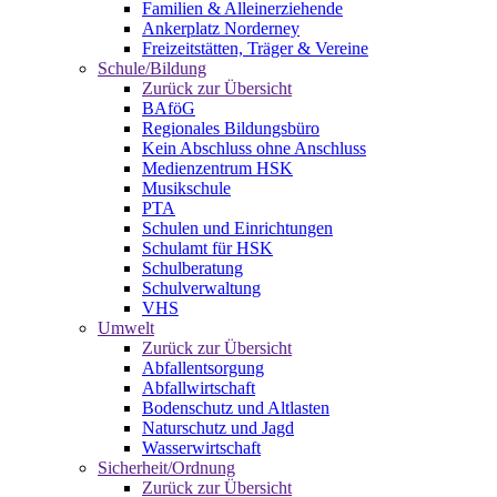
Familien & Alleinerziehende
Ankerplatz Norderney
Freizeitstätten, Träger & Vereine
Schule/Bildung
Zurück zur Übersicht
BAföG
Regionales Bildungsbüro
Kein Abschluss ohne Anschluss
Medienzentrum HSK
Musikschule
PTA
Schulen und Einrichtungen
Schulamt für HSK
Schulberatung
Schulverwaltung
VHS
Umwelt
Zurück zur Übersicht
Abfallentsorgung
Abfallwirtschaft
Bodenschutz und Altlasten
Naturschutz und Jagd
Wasserwirtschaft
Sicherheit/Ordnung
Zurück zur Übersicht