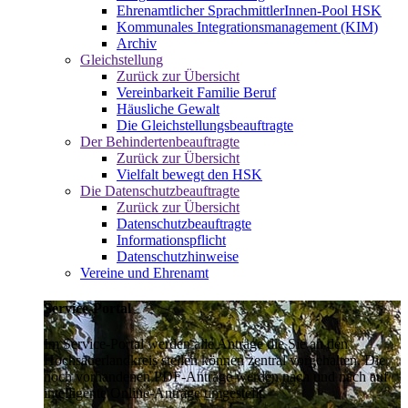
Ehrenamtlicher SprachmittlerInnen-Pool HSK
Kommunales Integrationsmanagement (KIM)
Archiv
Gleichstellung
Zurück zur Übersicht
Vereinbarkeit Familie Beruf
Häusliche Gewalt
Die Gleichstellungsbeauftragte
Der Behindertenbeauftragte
Zurück zur Übersicht
Vielfalt bewegt den HSK
Die Datenschutzbeauftragte
Zurück zur Übersicht
Datenschutzbeauftragte
Informationspflicht
Datenschutzhinweise
Vereine und Ehrenamt
Service-Portal
Im Service-Portal werden alle Anträge die Sie an den
Hochsauerlandkreis stellen können zentral vorgehalten. Die
noch vorhandenen PDF-Anträge werden nach und nach auf
intelligente Online-Anträge umgestellt.