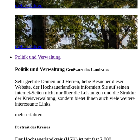
mehr erfahren
Bürgertelefon
Bei den alltäglichen Anfragen zu den Dienstleistungen des
Hochsauerlandkreises hilft das Bürgertelefon weiter.
mehr erfahren
Politik und Verwaltung
Politik und Verwaltung
Grußwort des Landrates
Sehr geehrte Damen und Herren, liebe Besucher dieser
Website, der Hochsauerlandkreis informiert Sie auf seinen
Internet-Seiten nicht nur über die Leistungen und die Struktur
der Kreisverwaltung, sondern bietet Ihnen auch viele weitere
interessante Links.
mehr erfahren
Portrait des Kreises
Der Hochsauerlandkreis (HSK) ist mit fast 2.000