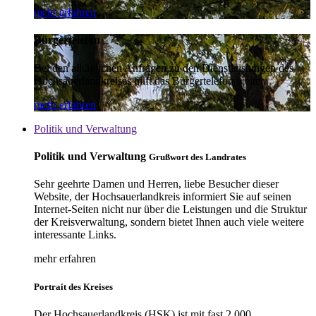
mehr erfahren
Bürgertelefon
Bei den alltäglichen Anfragen zu den Dienstleistungen des
Hochsauerlandkreises hilft das Bürgertelefon weiter.
mehr erfahren
Politik und Verwaltung
Politik und Verwaltung
Grußwort des Landrates
Sehr geehrte Damen und Herren, liebe Besucher dieser
Website, der Hochsauerlandkreis informiert Sie auf seinen
Internet-Seiten nicht nur über die Leistungen und die Struktur
der Kreisverwaltung, sondern bietet Ihnen auch viele weitere
interessante Links.
mehr erfahren
Portrait des Kreises
Der Hochsauerlandkreis (HSK) ist mit fast 2.000