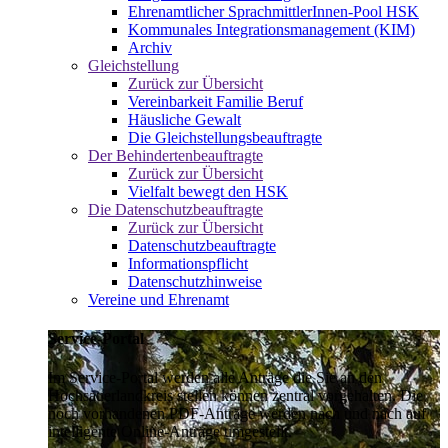
Ehrenamtlicher SprachmittlerInnen-Pool HSK
Kommunales Integrationsmanagement (KIM)
Archiv
Gleichstellung
Zurück zur Übersicht
Vereinbarkeit Familie Beruf
Häusliche Gewalt
Die Gleichstellungsbeauftragte
Der Behindertenbeauftragte
Zurück zur Übersicht
Vielfalt bewegt den HSK
Die Datenschutzbeauftragte
Zurück zur Übersicht
Datenschutzbeauftragte
Informationspflicht
Datenschutzhinweise
Vereine und Ehrenamt
Service-Portal
Im Service-Portal werden alle Anträge die Sie an den
Hochsauerlandkreis stellen können zentral vorgehalten. Die
noch vorhandenen PDF-Anträge werden nach und nach auf
intelligente Online-Anträge umgestellt.