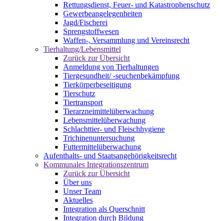
Rettungsdienst, Feuer- und Katastrophenschutz
Gewerbeangelegenheiten
Jagd/Fischerei
Sprengstoffwesen
Waffen-, Versammlung und Vereinsrecht
Tierhaltung/Lebensmittel
Zurück zur Übersicht
Anmeldung von Tierhaltungen
Tiergesundheit/ -seuchenbekämpfung
Tierkörperbeseitigung
Tierschutz
Tiertransport
Tierarzneimittelüberwachung
Lebensmittelüberwachung
Schlachttier- und Fleischhygiene
Trichinenuntersuchung
Futtermittelüberwachung
Aufenthalts- und Staatsangehörigkeitsrecht
Kommunales Integrationszentrum
Zurück zur Übersicht
Über uns
Unser Team
Aktuelles
Integration als Querschnitt
Integration durch Bildung