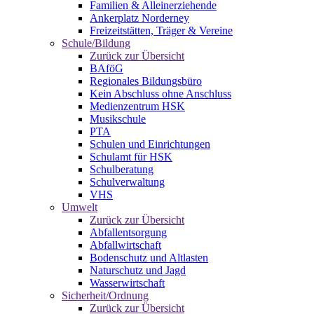
Familien & Alleinerziehende
Ankerplatz Norderney
Freizeitstätten, Träger & Vereine
Schule/Bildung
Zurück zur Übersicht
BAföG
Regionales Bildungsbüro
Kein Abschluss ohne Anschluss
Medienzentrum HSK
Musikschule
PTA
Schulen und Einrichtungen
Schulamt für HSK
Schulberatung
Schulverwaltung
VHS
Umwelt
Zurück zur Übersicht
Abfallentsorgung
Abfallwirtschaft
Bodenschutz und Altlasten
Naturschutz und Jagd
Wasserwirtschaft
Sicherheit/Ordnung
Zurück zur Übersicht