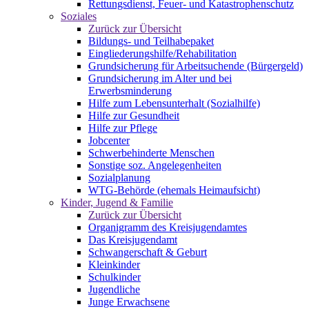
Rettungsdienst, Feuer- und Katastrophenschutz
Soziales
Zurück zur Übersicht
Bildungs- und Teilhabepaket
Eingliederungshilfe/Rehabilitation
Grundsicherung für Arbeitsuchende (Bürgergeld)
Grundsicherung im Alter und bei
Erwerbsminderung
Hilfe zum Lebensunterhalt (Sozialhilfe)
Hilfe zur Gesundheit
Hilfe zur Pflege
Jobcenter
Schwerbehinderte Menschen
Sonstige soz. Angelegenheiten
Sozialplanung
WTG-Behörde (ehemals Heimaufsicht)
Kinder, Jugend & Familie
Zurück zur Übersicht
Organigramm des Kreisjugendamtes
Das Kreisjugendamt
Schwangerschaft & Geburt
Kleinkinder
Schulkinder
Jugendliche
Junge Erwachsene