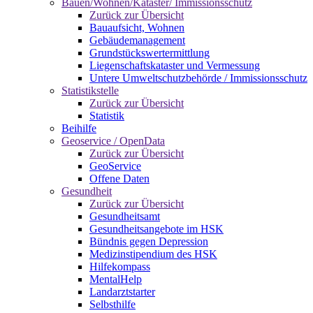
Bauen/Wohnen/Kataster/ Immissionsschutz
Zurück zur Übersicht
Bauaufsicht, Wohnen
Gebäudemanagement
Grundstückswertermittlung
Liegenschaftskataster und Vermessung
Untere Umweltschutzbehörde / Immissionsschutz
Statistikstelle
Zurück zur Übersicht
Statistik
Beihilfe
Geoservice / OpenData
Zurück zur Übersicht
GeoService
Offene Daten
Gesundheit
Zurück zur Übersicht
Gesundheitsamt
Gesundheitsangebote im HSK
Bündnis gegen Depression
Medizinstipendium des HSK
Hilfekompass
MentalHelp
Landarztstarter
Selbsthilfe