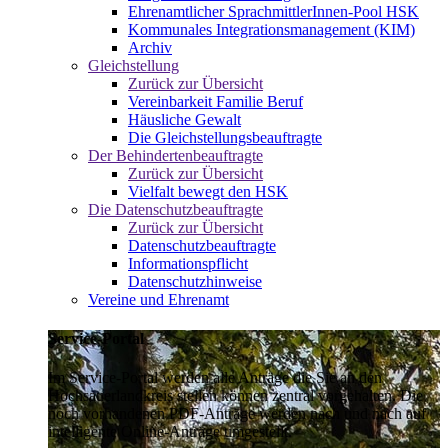
Ehrenamtlicher SprachmittlerInnen-Pool HSK
Kommunales Integrationsmanagement (KIM)
Archiv
Gleichstellung
Zurück zur Übersicht
Vereinbarkeit Familie Beruf
Häusliche Gewalt
Die Gleichstellungsbeauftragte
Der Behindertenbeauftragte
Zurück zur Übersicht
Vielfalt bewegt den HSK
Die Datenschutzbeauftragte
Zurück zur Übersicht
Datenschutzbeauftragte
Informationspflicht
Datenschutzhinweise
Vereine und Ehrenamt
Service-Portal
Im Service-Portal werden alle Anträge die Sie an den
Hochsauerlandkreis stellen können zentral vorgehalten. Die
noch vorhandenen PDF-Anträge werden nach und nach auf
intelligente Online-Anträge umgestellt.