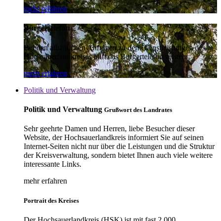
mehr erfahren
Bürgertelefon
Bei den alltäglichen Anfragen zu den Dienstleistungen des
Hochsauerlandkreises hilft das Bürgertelefon weiter.
mehr erfahren
Politik und Verwaltung
Politik und Verwaltung
Grußwort des Landrates
Sehr geehrte Damen und Herren, liebe Besucher dieser
Website, der Hochsauerlandkreis informiert Sie auf seinen
Internet-Seiten nicht nur über die Leistungen und die Struktur
der Kreisverwaltung, sondern bietet Ihnen auch viele weitere
interessante Links.
mehr erfahren
Portrait des Kreises
Der Hochsauerlandkreis (HSK) ist mit fast 2.000