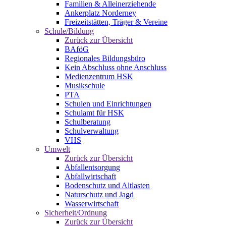
Familien & Alleinerziehende
Ankerplatz Norderney
Freizeitstätten, Träger & Vereine
Schule/Bildung
Zurück zur Übersicht
BAföG
Regionales Bildungsbüro
Kein Abschluss ohne Anschluss
Medienzentrum HSK
Musikschule
PTA
Schulen und Einrichtungen
Schulamt für HSK
Schulberatung
Schulverwaltung
VHS
Umwelt
Zurück zur Übersicht
Abfallentsorgung
Abfallwirtschaft
Bodenschutz und Altlasten
Naturschutz und Jagd
Wasserwirtschaft
Sicherheit/Ordnung
Zurück zur Übersicht