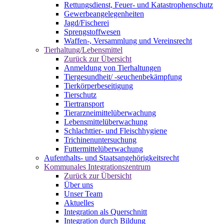
Rettungsdienst, Feuer- und Katastrophenschutz
Gewerbeangelegenheiten
Jagd/Fischerei
Sprengstoffwesen
Waffen-, Versammlung und Vereinsrecht
Tierhaltung/Lebensmittel
Zurück zur Übersicht
Anmeldung von Tierhaltungen
Tiergesundheit/ -seuchenbekämpfung
Tierkörperbeseitigung
Tierschutz
Tiertransport
Tierarzneimittelüberwachung
Lebensmittelüberwachung
Schlachttier- und Fleischhygiene
Trichinenuntersuchung
Futtermittelüberwachung
Aufenthalts- und Staatsangehörigkeitsrecht
Kommunales Integrationszentrum
Zurück zur Übersicht
Über uns
Unser Team
Aktuelles
Integration als Querschnitt
Integration durch Bildung