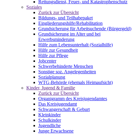
Rettungsdienst, Feuer- und Katastrophenschutz
Soziales
Zurück zur Übersicht
Bildungs- und Teilhabepaket
Eingliederungshilfe/Rehabilitation
Grundsicherung für Arbeitsuchende (Bürgergeld)
Grundsicherung im Alter und bei
Erwerbsminderung
Hilfe zum Lebensunterhalt (Sozialhilfe)
Hilfe zur Gesundheit
Hilfe zur Pflege
Jobcenter
Schwerbehinderte Menschen
Sonstige soz. Angelegenheiten
Sozialplanung
WTG-Behörde (ehemals Heimaufsicht)
Kinder, Jugend & Familie
Zurück zur Übersicht
Organigramm des Kreisjugendamtes
Das Kreisjugendamt
Schwangerschaft & Geburt
Kleinkinder
Schulkinder
Jugendliche
Junge Erwachsene