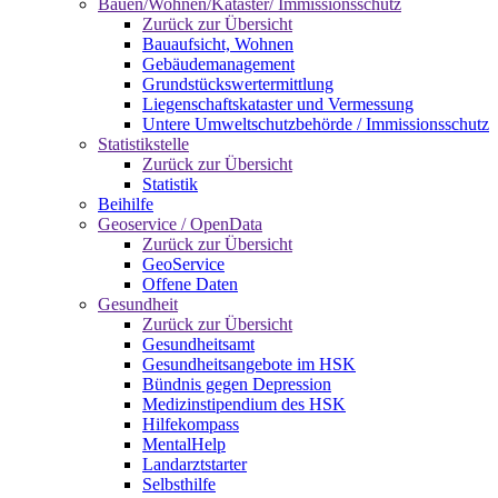
Bauen/Wohnen/Kataster/ Immissionsschutz
Zurück zur Übersicht
Bauaufsicht, Wohnen
Gebäudemanagement
Grundstückswertermittlung
Liegenschaftskataster und Vermessung
Untere Umweltschutzbehörde / Immissionsschutz
Statistikstelle
Zurück zur Übersicht
Statistik
Beihilfe
Geoservice / OpenData
Zurück zur Übersicht
GeoService
Offene Daten
Gesundheit
Zurück zur Übersicht
Gesundheitsamt
Gesundheitsangebote im HSK
Bündnis gegen Depression
Medizinstipendium des HSK
Hilfekompass
MentalHelp
Landarztstarter
Selbsthilfe