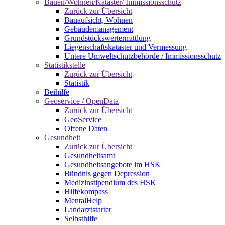
Bauen/Wohnen/Kataster/ Immissionsschutz
Zurück zur Übersicht
Bauaufsicht, Wohnen
Gebäudemanagement
Grundstückswertermittlung
Liegenschaftskataster und Vermessung
Untere Umweltschutzbehörde / Immissionsschutz
Statistikstelle
Zurück zur Übersicht
Statistik
Beihilfe
Geoservice / OpenData
Zurück zur Übersicht
GeoService
Offene Daten
Gesundheit
Zurück zur Übersicht
Gesundheitsamt
Gesundheitsangebote im HSK
Bündnis gegen Depression
Medizinstipendium des HSK
Hilfekompass
MentalHelp
Landarztstarter
Selbsthilfe