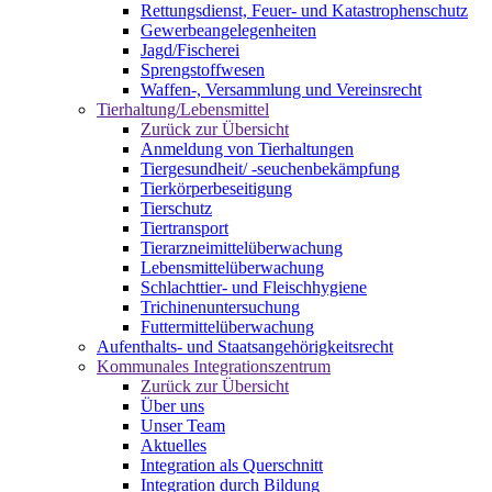
Rettungsdienst, Feuer- und Katastrophenschutz
Gewerbeangelegenheiten
Jagd/Fischerei
Sprengstoffwesen
Waffen-, Versammlung und Vereinsrecht
Tierhaltung/Lebensmittel
Zurück zur Übersicht
Anmeldung von Tierhaltungen
Tiergesundheit/ -seuchenbekämpfung
Tierkörperbeseitigung
Tierschutz
Tiertransport
Tierarzneimittelüberwachung
Lebensmittelüberwachung
Schlachttier- und Fleischhygiene
Trichinenuntersuchung
Futtermittelüberwachung
Aufenthalts- und Staatsangehörigkeitsrecht
Kommunales Integrationszentrum
Zurück zur Übersicht
Über uns
Unser Team
Aktuelles
Integration als Querschnitt
Integration durch Bildung