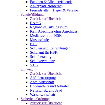
Familien & Alleinerziehende
Ankerplatz Norderney
Freizeitstätten, Träger & Vereine
Schule/Bildung
Zurück zur Übersicht
BAföG
Regionales Bildungsbüro
Kein Abschluss ohne Anschluss
Medienzentrum HSK
Musikschule
PTA
Schulen und Einrichtungen
Schulamt für HSK
Schulberatung
Schulverwaltung
VHS
Umwelt
Zurück zur Übersicht
Abfallentsorgung
Abfallwirtschaft
Bodenschutz und Altlasten
Naturschutz und Jagd
Wasserwirtschaft
Sicherheit/Ordnung
Zurück zur Übersicht