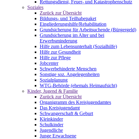
Rettungsdienst, Feuer- und Katastrophenschutz
Soziales
Zurück zur Übersicht
Bildungs- und Teilhabepaket
Eingliederungshilfe/Rehabilitation
Grundsicherung für Arbeitsuchende (Bürgergeld)
Grundsicherung im Alter und bei
Erwerbsminderung
Hilfe zum Lebensunterhalt (Sozialhilfe)
Hilfe zur Gesundheit
Hilfe zur Pflege
Jobcenter
Schwerbehinderte Menschen
Sonstige soz. Angelegenheiten
Sozialplanung
WTG-Behörde (ehemals Heimaufsicht)
Kinder, Jugend & Familie
Zurück zur Übersicht
Organigramm des Kreisjugendamtes
Das Kreisjugendamt
Schwangerschaft & Geburt
Kleinkinder
Schulkinder
Jugendliche
Junge Erwachsene