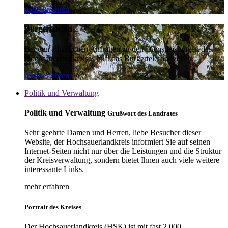
mehr erfahren
Bürgertelefon
Bei den alltäglichen Anfragen zu den Dienstleistungen des
Hochsauerlandkreises hilft das Bürgertelefon weiter.
mehr erfahren
Politik und Verwaltung
Politik und Verwaltung
Grußwort des Landrates
Sehr geehrte Damen und Herren, liebe Besucher dieser
Website, der Hochsauerlandkreis informiert Sie auf seinen
Internet-Seiten nicht nur über die Leistungen und die Struktur
der Kreisverwaltung, sondern bietet Ihnen auch viele weitere
interessante Links.
mehr erfahren
Portrait des Kreises
Der Hochsauerlandkreis (HSK) ist mit fast 2.000