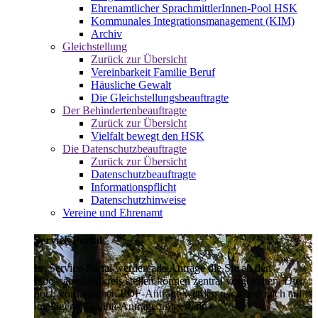
Ehrenamtlicher SprachmittlerInnen-Pool HSK
Kommunales Integrationsmanagement (KIM)
Archiv
Gleichstellung
Zurück zur Übersicht
Vereinbarkeit Familie Beruf
Häusliche Gewalt
Die Gleichstellungsbeauftragte
Der Behindertenbeauftragte
Zurück zur Übersicht
Vielfalt bewegt den HSK
Die Datenschutzbeauftragte
Zurück zur Übersicht
Datenschutzbeauftragte
Informationspflicht
Datenschutzhinweise
Vereine und Ehrenamt
Service-Portal
Im Service-Portal werden alle Anträge die Sie an den
Hochsauerlandkreis stellen können zentral vorgehalten. Die
noch vorhandenen PDF-Anträge werden nach und nach auf
intelligente Online-Anträge umgestellt.