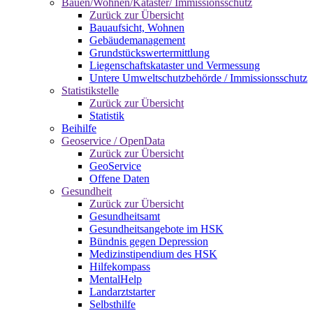
Bauen/Wohnen/Kataster/ Immissionsschutz
Zurück zur Übersicht
Bauaufsicht, Wohnen
Gebäudemanagement
Grundstückswertermittlung
Liegenschaftskataster und Vermessung
Untere Umweltschutzbehörde / Immissionsschutz
Statistikstelle
Zurück zur Übersicht
Statistik
Beihilfe
Geoservice / OpenData
Zurück zur Übersicht
GeoService
Offene Daten
Gesundheit
Zurück zur Übersicht
Gesundheitsamt
Gesundheitsangebote im HSK
Bündnis gegen Depression
Medizinstipendium des HSK
Hilfekompass
MentalHelp
Landarztstarter
Selbsthilfe