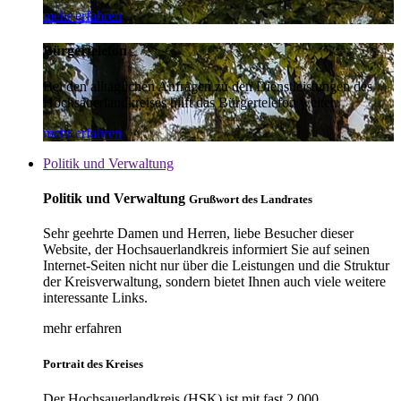
mehr erfahren
Bürgertelefon
Bei den alltäglichen Anfragen zu den Dienstleistungen des
Hochsauerlandkreises hilft das Bürgertelefon weiter.
mehr erfahren
Politik und Verwaltung
Politik und Verwaltung
Grußwort des Landrates
Sehr geehrte Damen und Herren, liebe Besucher dieser
Website, der Hochsauerlandkreis informiert Sie auf seinen
Internet-Seiten nicht nur über die Leistungen und die Struktur
der Kreisverwaltung, sondern bietet Ihnen auch viele weitere
interessante Links.
mehr erfahren
Portrait des Kreises
Der Hochsauerlandkreis (HSK) ist mit fast 2.000