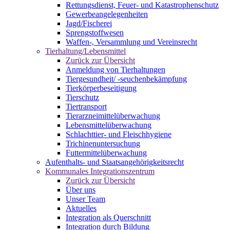
Rettungsdienst, Feuer- und Katastrophenschutz
Gewerbeangelegenheiten
Jagd/Fischerei
Sprengstoffwesen
Waffen-, Versammlung und Vereinsrecht
Tierhaltung/Lebensmittel
Zurück zur Übersicht
Anmeldung von Tierhaltungen
Tiergesundheit/ -seuchenbekämpfung
Tierkörperbeseitigung
Tierschutz
Tiertransport
Tierarzneimittelüberwachung
Lebensmittelüberwachung
Schlachttier- und Fleischhygiene
Trichinenuntersuchung
Futtermittelüberwachung
Aufenthalts- und Staatsangehörigkeitsrecht
Kommunales Integrationszentrum
Zurück zur Übersicht
Über uns
Unser Team
Aktuelles
Integration als Querschnitt
Integration durch Bildung