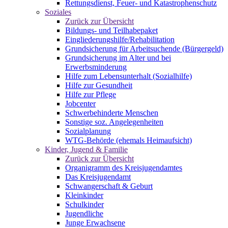
Rettungsdienst, Feuer- und Katastrophenschutz
Soziales
Zurück zur Übersicht
Bildungs- und Teilhabepaket
Eingliederungshilfe/Rehabilitation
Grundsicherung für Arbeitsuchende (Bürgergeld)
Grundsicherung im Alter und bei
Erwerbsminderung
Hilfe zum Lebensunterhalt (Sozialhilfe)
Hilfe zur Gesundheit
Hilfe zur Pflege
Jobcenter
Schwerbehinderte Menschen
Sonstige soz. Angelegenheiten
Sozialplanung
WTG-Behörde (ehemals Heimaufsicht)
Kinder, Jugend & Familie
Zurück zur Übersicht
Organigramm des Kreisjugendamtes
Das Kreisjugendamt
Schwangerschaft & Geburt
Kleinkinder
Schulkinder
Jugendliche
Junge Erwachsene