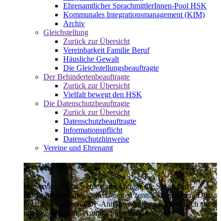
Ehrenamtlicher SprachmittlerInnen-Pool HSK
Kommunales Integrationsmanagement (KIM)
Archiv
Gleichstellung
Zurück zur Übersicht
Vereinbarkeit Familie Beruf
Häusliche Gewalt
Die Gleichstellungsbeauftragte
Der Behindertenbeauftragte
Zurück zur Übersicht
Vielfalt bewegt den HSK
Die Datenschutzbeauftragte
Zurück zur Übersicht
Datenschutzbeauftragte
Informationspflicht
Datenschutzhinweise
Vereine und Ehrenamt
Service-Portal
Im Service-Portal werden alle Anträge die Sie an den
Hochsauerlandkreis stellen können zentral vorgehalten. Die
noch vorhandenen PDF-Anträge werden nach und nach auf
intelligente Online-Anträge umgestellt.