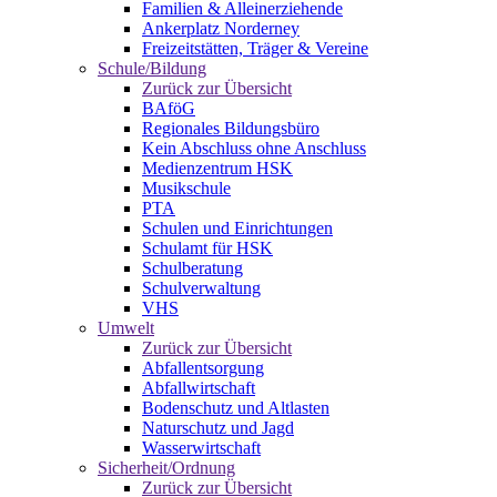
Familien & Alleinerziehende
Ankerplatz Norderney
Freizeitstätten, Träger & Vereine
Schule/Bildung
Zurück zur Übersicht
BAföG
Regionales Bildungsbüro
Kein Abschluss ohne Anschluss
Medienzentrum HSK
Musikschule
PTA
Schulen und Einrichtungen
Schulamt für HSK
Schulberatung
Schulverwaltung
VHS
Umwelt
Zurück zur Übersicht
Abfallentsorgung
Abfallwirtschaft
Bodenschutz und Altlasten
Naturschutz und Jagd
Wasserwirtschaft
Sicherheit/Ordnung
Zurück zur Übersicht