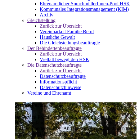
Ehrenamtlicher SprachmittlerInnen-Pool HSK
Kommunales Integrationsmanagement (KIM)
Archiv
Gleichstellung
Zurück zur Übersicht
Vereinbarkeit Familie Beruf
Häusliche Gewalt
Die Gleichstellungsbeauftragte
Der Behindertenbeauftragte
Zurück zur Übersicht
Vielfalt bewegt den HSK
Die Datenschutzbeauftragte
Zurück zur Übersicht
Datenschutzbeauftragte
Informationspflicht
Datenschutzhinweise
Vereine und Ehrenamt
Service-Portal
Im Service-Portal werden alle Anträge die Sie an den
Hochsauerlandkreis stellen können zentral vorgehalten. Die
noch vorhandenen PDF-Anträge werden nach und nach auf
intelligente Online-Anträge umgestellt.