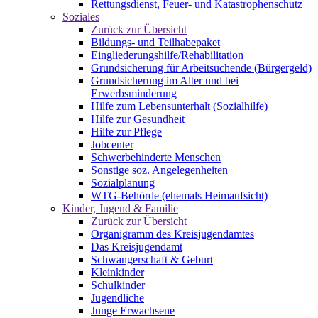
Rettungsdienst, Feuer- und Katastrophenschutz
Soziales
Zurück zur Übersicht
Bildungs- und Teilhabepaket
Eingliederungshilfe/Rehabilitation
Grundsicherung für Arbeitsuchende (Bürgergeld)
Grundsicherung im Alter und bei
Erwerbsminderung
Hilfe zum Lebensunterhalt (Sozialhilfe)
Hilfe zur Gesundheit
Hilfe zur Pflege
Jobcenter
Schwerbehinderte Menschen
Sonstige soz. Angelegenheiten
Sozialplanung
WTG-Behörde (ehemals Heimaufsicht)
Kinder, Jugend & Familie
Zurück zur Übersicht
Organigramm des Kreisjugendamtes
Das Kreisjugendamt
Schwangerschaft & Geburt
Kleinkinder
Schulkinder
Jugendliche
Junge Erwachsene