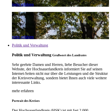
mehr erfahren
Bürgertelefon
Bei den alltäglichen Anfragen zu den Dienstleistungen des
Hochsauerlandkreises hilft das Bürgertelefon weiter.
mehr erfahren
Politik und Verwaltung
Politik und Verwaltung
Grußwort des Landrates
Sehr geehrte Damen und Herren, liebe Besucher dieser
Website, der Hochsauerlandkreis informiert Sie auf seinen
Internet-Seiten nicht nur über die Leistungen und die Struktur
der Kreisverwaltung, sondern bietet Ihnen auch viele weitere
interessante Links.
mehr erfahren
Portrait des Kreises
Der Hochsauerlandkreis (HSK) ist mit fast 2.000