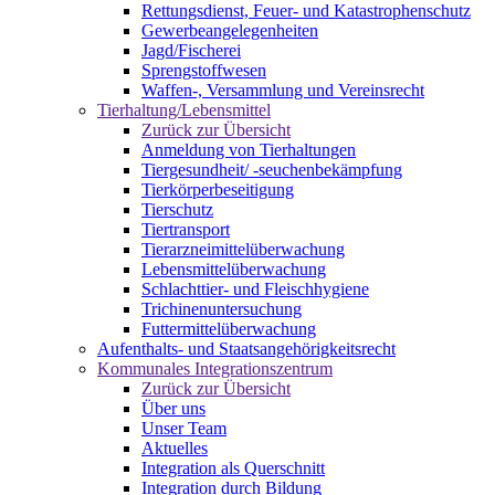
Rettungsdienst, Feuer- und Katastrophenschutz
Gewerbeangelegenheiten
Jagd/Fischerei
Sprengstoffwesen
Waffen-, Versammlung und Vereinsrecht
Tierhaltung/Lebensmittel
Zurück zur Übersicht
Anmeldung von Tierhaltungen
Tiergesundheit/ -seuchenbekämpfung
Tierkörperbeseitigung
Tierschutz
Tiertransport
Tierarzneimittelüberwachung
Lebensmittelüberwachung
Schlachttier- und Fleischhygiene
Trichinenuntersuchung
Futtermittelüberwachung
Aufenthalts- und Staatsangehörigkeitsrecht
Kommunales Integrationszentrum
Zurück zur Übersicht
Über uns
Unser Team
Aktuelles
Integration als Querschnitt
Integration durch Bildung