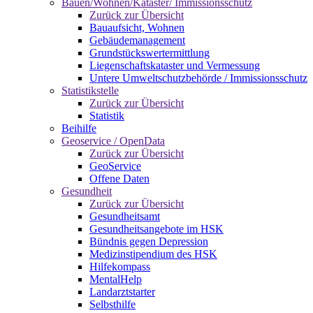
Bauen/Wohnen/Kataster/ Immissionsschutz
Zurück zur Übersicht
Bauaufsicht, Wohnen
Gebäudemanagement
Grundstückswertermittlung
Liegenschaftskataster und Vermessung
Untere Umweltschutzbehörde / Immissionsschutz
Statistikstelle
Zurück zur Übersicht
Statistik
Beihilfe
Geoservice / OpenData
Zurück zur Übersicht
GeoService
Offene Daten
Gesundheit
Zurück zur Übersicht
Gesundheitsamt
Gesundheitsangebote im HSK
Bündnis gegen Depression
Medizinstipendium des HSK
Hilfekompass
MentalHelp
Landarztstarter
Selbsthilfe