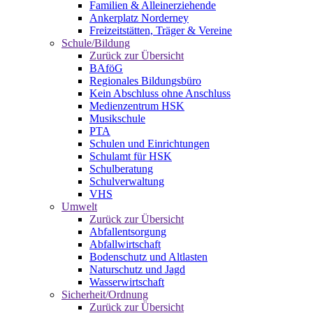
Familien & Alleinerziehende
Ankerplatz Norderney
Freizeitstätten, Träger & Vereine
Schule/Bildung
Zurück zur Übersicht
BAföG
Regionales Bildungsbüro
Kein Abschluss ohne Anschluss
Medienzentrum HSK
Musikschule
PTA
Schulen und Einrichtungen
Schulamt für HSK
Schulberatung
Schulverwaltung
VHS
Umwelt
Zurück zur Übersicht
Abfallentsorgung
Abfallwirtschaft
Bodenschutz und Altlasten
Naturschutz und Jagd
Wasserwirtschaft
Sicherheit/Ordnung
Zurück zur Übersicht