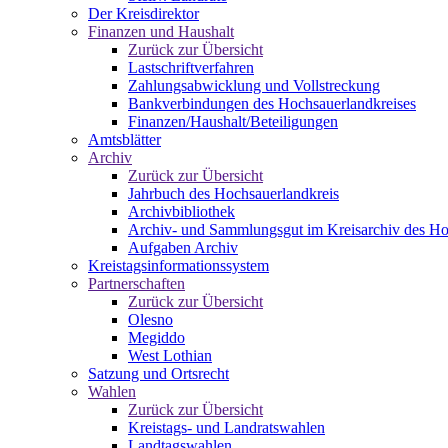
Der Kreisdirektor
Finanzen und Haushalt
Zurück zur Übersicht
Lastschriftverfahren
Zahlungsabwicklung und Vollstreckung
Bankverbindungen des Hochsauerlandkreises
Finanzen/Haushalt/Beteiligungen
Amtsblätter
Archiv
Zurück zur Übersicht
Jahrbuch des Hochsauerlandkreis
Archivbibliothek
Archiv- und Sammlungsgut im Kreisarchiv des Ho
Aufgaben Archiv
Kreistagsinformationssystem
Partnerschaften
Zurück zur Übersicht
Olesno
Megiddo
West Lothian
Satzung und Ortsrecht
Wahlen
Zurück zur Übersicht
Kreistags- und Landratswahlen
Landtagswahlen