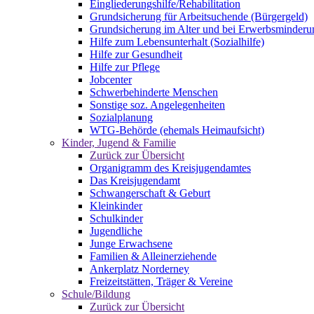
Eingliederungshilfe/Rehabilitation
Grundsicherung für Arbeitsuchende (Bürgergeld)
Grundsicherung im Alter und bei Erwerbsminderu
Hilfe zum Lebensunterhalt (Sozialhilfe)
Hilfe zur Gesundheit
Hilfe zur Pflege
Jobcenter
Schwerbehinderte Menschen
Sonstige soz. Angelegenheiten
Sozialplanung
WTG-Behörde (ehemals Heimaufsicht)
Kinder, Jugend & Familie
Zurück zur Übersicht
Organigramm des Kreisjugendamtes
Das Kreisjugendamt
Schwangerschaft & Geburt
Kleinkinder
Schulkinder
Jugendliche
Junge Erwachsene
Familien & Alleinerziehende
Ankerplatz Norderney
Freizeitstätten, Träger & Vereine
Schule/Bildung
Zurück zur Übersicht