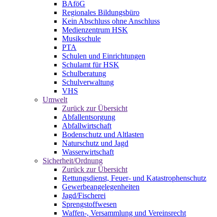
BAföG
Regionales Bildungsbüro
Kein Abschluss ohne Anschluss
Medienzentrum HSK
Musikschule
PTA
Schulen und Einrichtungen
Schulamt für HSK
Schulberatung
Schulverwaltung
VHS
Umwelt
Zurück zur Übersicht
Abfallentsorgung
Abfallwirtschaft
Bodenschutz und Altlasten
Naturschutz und Jagd
Wasserwirtschaft
Sicherheit/Ordnung
Zurück zur Übersicht
Rettungsdienst, Feuer- und Katastrophenschutz
Gewerbeangelegenheiten
Jagd/Fischerei
Sprengstoffwesen
Waffen-, Versammlung und Vereinsrecht