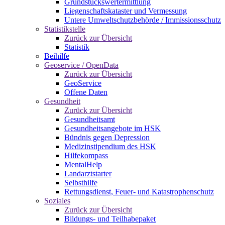
Grundstückswertermittlung
Liegenschaftskataster und Vermessung
Untere Umweltschutzbehörde / Immissionsschutz
Statistikstelle
Zurück zur Übersicht
Statistik
Beihilfe
Geoservice / OpenData
Zurück zur Übersicht
GeoService
Offene Daten
Gesundheit
Zurück zur Übersicht
Gesundheitsamt
Gesundheitsangebote im HSK
Bündnis gegen Depression
Medizinstipendium des HSK
Hilfekompass
MentalHelp
Landarztstarter
Selbsthilfe
Rettungsdienst, Feuer- und Katastrophenschutz
Soziales
Zurück zur Übersicht
Bildungs- und Teilhabepaket