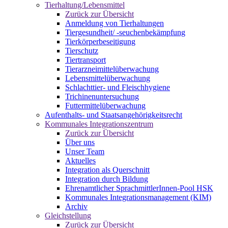
Tierhaltung/Lebensmittel
Zurück zur Übersicht
Anmeldung von Tierhaltungen
Tiergesundheit/ -seuchenbekämpfung
Tierkörperbeseitigung
Tierschutz
Tiertransport
Tierarzneimittelüberwachung
Lebensmittelüberwachung
Schlachttier- und Fleischhygiene
Trichinenuntersuchung
Futtermittelüberwachung
Aufenthalts- und Staatsangehörigkeitsrecht
Kommunales Integrationszentrum
Zurück zur Übersicht
Über uns
Unser Team
Aktuelles
Integration als Querschnitt
Integration durch Bildung
Ehrenamtlicher SprachmittlerInnen-Pool HSK
Kommunales Integrationsmanagement (KIM)
Archiv
Gleichstellung
Zurück zur Übersicht