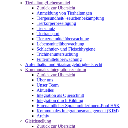
Tierhaltung/Lebensmittel
Zurück zur Übersicht
Anmeldung von Tierhaltungen
Tiergesundheit/ -seuchenbekämpfung
Tierkörperbeseitigung
Tierschutz
Tiertransport
Tierarzneimittelüberwachung
Lebensmittelüberwachung
Schlachttier- und Fleischhygiene
Trichinenuntersuchung
Futtermittelüberwachung
Aufenthalts- und Staatsangehörigkeitsrecht
Kommunales Integrationszentrum
Zurück zur Übersicht
Über uns
Unser Team
Aktuelles
Integration als Querschnitt
Integration durch Bildung
Ehrenamtlicher SprachmittlerInnen-Pool HSK
Kommunales Integrationsmanagement (KIM)
Archiv
Gleichstellung
Zurück zur Übersicht