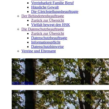
Vereinbarkeit Familie Beruf
Häusliche Gewalt
Die Gleichstellungsbeauftragte
Der Behindertenbeauftragte
Zurück zur Übersicht
Vielfalt bewegt den HSK
Die Datenschutzbeauftragte
Zurück zur Übersicht
Datenschutzbeauftragte
Informationspflicht
Datenschutzhinweise
Vereine und Ehrenamt
Service-Portal
Im Service-Portal werden alle Anträge die Sie an den Hochsau
umgestellt.
mehr erfahren
Bürgertelefon
Bei den alltäglichen Anfragen zu den Dienstleistungen des Hoch