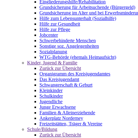
Eingliederungshilfe/Rehabilitation
Grundsicherung für Arbeitsuchende (Bürgergeld)
Grundsicherung im Alter und bei Erwerbsminderu
Hilfe zum Lebensunterhalt (Sozialhilfe)
Hilfe zur Gesundheit
Hilfe zur Pflege
Jobcenter
Schwerbehinderte Menschen
Sonstige soz. Angelegenheiten
Sozialplanung
WTG-Behörde (ehemals Heimaufsicht)
Kinder, Jugend & Familie
Zurück zur Übersicht
Organigramm des Kreisjugendamtes
Das Kreisjugendamt
Schwangerschaft & Geburt
Kleinkinder
Schulkinder
Jugendliche
Junge Erwachsene
Familien & Alleinerziehende
Ankerplatz Norderney
Freizeitstätten, Träger & Vereine
Schule/Bildung
Zurück zur Übersicht