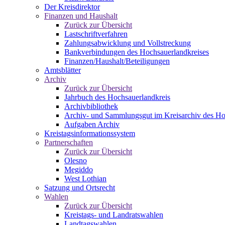
Der Kreisdirektor
Finanzen und Haushalt
Zurück zur Übersicht
Lastschriftverfahren
Zahlungsabwicklung und Vollstreckung
Bankverbindungen des Hochsauerlandkreises
Finanzen/Haushalt/Beteiligungen
Amtsblätter
Archiv
Zurück zur Übersicht
Jahrbuch des Hochsauerlandkreis
Archivbibliothek
Archiv- und Sammlungsgut im Kreisarchiv des Ho
Aufgaben Archiv
Kreistagsinformationssystem
Partnerschaften
Zurück zur Übersicht
Olesno
Megiddo
West Lothian
Satzung und Ortsrecht
Wahlen
Zurück zur Übersicht
Kreistags- und Landratswahlen
Landtagswahlen