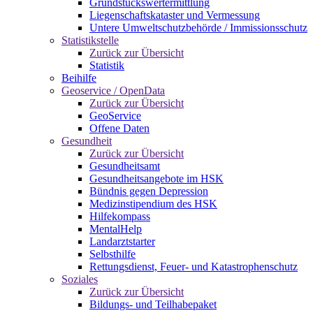
Grundstückswertermittlung
Liegenschaftskataster und Vermessung
Untere Umweltschutzbehörde / Immissionsschutz
Statistikstelle
Zurück zur Übersicht
Statistik
Beihilfe
Geoservice / OpenData
Zurück zur Übersicht
GeoService
Offene Daten
Gesundheit
Zurück zur Übersicht
Gesundheitsamt
Gesundheitsangebote im HSK
Bündnis gegen Depression
Medizinstipendium des HSK
Hilfekompass
MentalHelp
Landarztstarter
Selbsthilfe
Rettungsdienst, Feuer- und Katastrophenschutz
Soziales
Zurück zur Übersicht
Bildungs- und Teilhabepaket