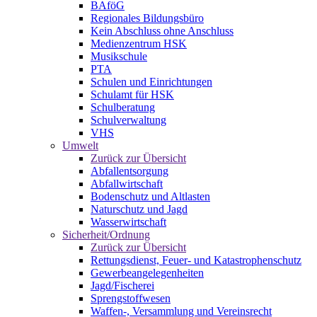
BAföG
Regionales Bildungsbüro
Kein Abschluss ohne Anschluss
Medienzentrum HSK
Musikschule
PTA
Schulen und Einrichtungen
Schulamt für HSK
Schulberatung
Schulverwaltung
VHS
Umwelt
Zurück zur Übersicht
Abfallentsorgung
Abfallwirtschaft
Bodenschutz und Altlasten
Naturschutz und Jagd
Wasserwirtschaft
Sicherheit/Ordnung
Zurück zur Übersicht
Rettungsdienst, Feuer- und Katastrophenschutz
Gewerbeangelegenheiten
Jagd/Fischerei
Sprengstoffwesen
Waffen-, Versammlung und Vereinsrecht