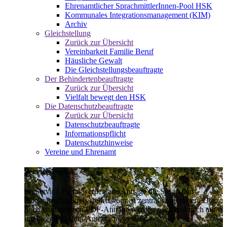
Ehrenamtlicher SprachmittlerInnen-Pool HSK
Kommunales Integrationsmanagement (KIM)
Archiv
Gleichstellung
Zurück zur Übersicht
Vereinbarkeit Familie Beruf
Häusliche Gewalt
Die Gleichstellungsbeauftragte
Der Behindertenbeauftragte
Zurück zur Übersicht
Vielfalt bewegt den HSK
Die Datenschutzbeauftragte
Zurück zur Übersicht
Datenschutzbeauftragte
Informationspflicht
Datenschutzhinweise
Vereine und Ehrenamt
Service-Portal
Im Service-Portal werden alle Anträge die Sie an den
Hochsauerlandkreis stellen können zentral vorgehalten. Die
noch vorhandenen PDF-Anträge werden nach und nach auf
intelligente Online-Anträge umgestellt.