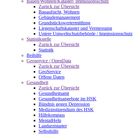
Bauen/Wohnen/Kataster/ Immissionsschutz
Zurück zur Übersicht
Bauaufsicht, Wohnen
Gebäudemanagement
Grundstückswertermittlung
Liegenschaftskataster und Vermessung
Untere Umweltschutzbehörde / Immissionsschutz
Statistikstelle
Zurück zur Übersicht
Statistik
Beihilfe
Geoservice / OpenData
Zurück zur Übersicht
GeoService
Offene Daten
Gesundheit
Zurück zur Übersicht
Gesundheitsamt
Gesundheitsangebote im HSK
Bündnis gegen Depression
Medizinstipendium des HSK
Hilfekompass
MentalHelp
Landarztstarter
Selbsthilfe