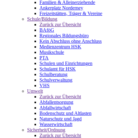
Familien & Alleinerziehende
Ankerplatz Norderney
Freizeitstätten, Träger & Vereine
Schule/Bildung
Zurück zur Übersicht
BAföG
Regionales Bildungsbüro
Kein Abschluss ohne Anschluss
Medienzentrum HSK
Musikschule
PTA
Schulen und Einrichtungen
Schulamt für HSK
Schulberatung
Schulverwaltung
VHS
Umwelt
Zurück zur Übersicht
Abfallentsorgung
Abfallwirtschaft
Bodenschutz und Altlasten
Naturschutz und Jagd
Wasserwirtschaft
Sicherheit/Ordnung
Zurück zur Übersicht