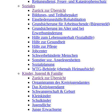
Rettungsdienst, Feuer- und Katastrophenschutz
Soziales
Zurück zur Übersicht
Bildungs- und Teilhabepaket
Eingliederungshilfe/Rehabilitation
Grundsicherung für Arbeitsuchende (Bürgergeld)
Grundsicherung im Alter und bei
Erwerbsminderung
Hilfe zum Lebensunterhalt (Sozialhilfe)
Hilfe zur Gesundheit
Hilfe zur Pflege
Jobcenter
Schwerbehinderte Menschen
Sonstige soz. Angelegenheiten
Sozialplanung
WTG-Behörde (ehemals Heimaufsicht)
Kinder, Jugend & Familie
Zurück zur Übersicht
Organigramm des Kreisjugendamtes
Das Kreisjugendamt
Schwangerschaft & Geburt
Kleinkinder
Schulkinder
Jugendliche
Junge Erwachsene