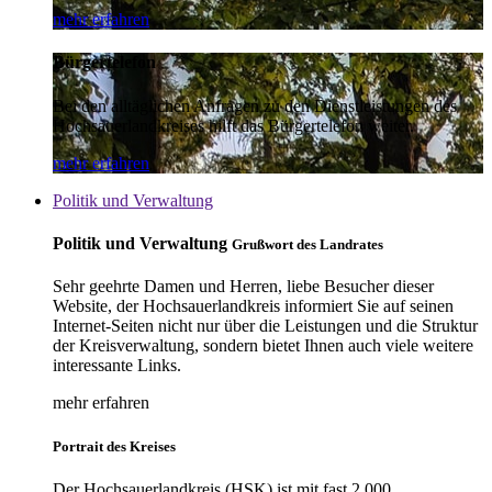
mehr erfahren
Bürgertelefon
Bei den alltäglichen Anfragen zu den Dienstleistungen des
Hochsauerlandkreises hilft das Bürgertelefon weiter.
mehr erfahren
Politik und Verwaltung
Politik und Verwaltung
Grußwort des Landrates
Sehr geehrte Damen und Herren, liebe Besucher dieser
Website, der Hochsauerlandkreis informiert Sie auf seinen
Internet-Seiten nicht nur über die Leistungen und die Struktur
der Kreisverwaltung, sondern bietet Ihnen auch viele weitere
interessante Links.
mehr erfahren
Portrait des Kreises
Der Hochsauerlandkreis (HSK) ist mit fast 2.000