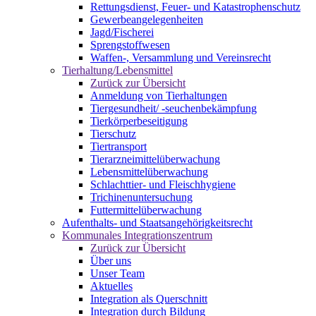
Rettungsdienst, Feuer- und Katastrophenschutz
Gewerbeangelegenheiten
Jagd/Fischerei
Sprengstoffwesen
Waffen-, Versammlung und Vereinsrecht
Tierhaltung/Lebensmittel
Zurück zur Übersicht
Anmeldung von Tierhaltungen
Tiergesundheit/ -seuchenbekämpfung
Tierkörperbeseitigung
Tierschutz
Tiertransport
Tierarzneimittelüberwachung
Lebensmittelüberwachung
Schlachttier- und Fleischhygiene
Trichinenuntersuchung
Futtermittelüberwachung
Aufenthalts- und Staatsangehörigkeitsrecht
Kommunales Integrationszentrum
Zurück zur Übersicht
Über uns
Unser Team
Aktuelles
Integration als Querschnitt
Integration durch Bildung