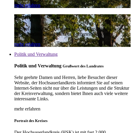
mehr erfahren
Bürgertelefon
Bei den alltäglichen Anfragen zu den Dienstleistungen des
Hochsauerlandkreises hilft das Bürgertelefon weiter.
mehr erfahren
Politik und Verwaltung
Politik und Verwaltung
Grußwort des Landrates
Sehr geehrte Damen und Herren, liebe Besucher dieser
Website, der Hochsauerlandkreis informiert Sie auf seinen
Internet-Seiten nicht nur über die Leistungen und die Struktur
der Kreisverwaltung, sondern bietet Ihnen auch viele weitere
interessante Links.
mehr erfahren
Portrait des Kreises
Der Hochsauerlandkreis (HSK) ist mit fast 2.000