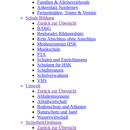
Familien & Alleinerziehende
Ankerplatz Norderney
Freizeitstätten, Träger & Vereine
Schule/Bildung
Zurück zur Übersicht
BAföG
Regionales Bildungsbüro
Kein Abschluss ohne Anschluss
Medienzentrum HSK
Musikschule
PTA
Schulen und Einrichtungen
Schulamt für HSK
Schulberatung
Schulverwaltung
VHS
Umwelt
Zurück zur Übersicht
Abfallentsorgung
Abfallwirtschaft
Bodenschutz und Altlasten
Naturschutz und Jagd
Wasserwirtschaft
Sicherheit/Ordnung
Zurück zur Übersicht