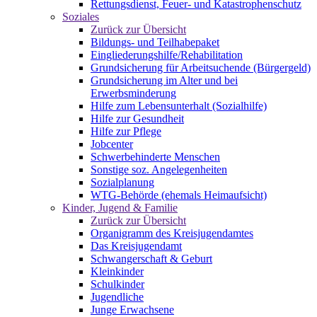
Rettungsdienst, Feuer- und Katastrophenschutz
Soziales
Zurück zur Übersicht
Bildungs- und Teilhabepaket
Eingliederungshilfe/Rehabilitation
Grundsicherung für Arbeitsuchende (Bürgergeld)
Grundsicherung im Alter und bei
Erwerbsminderung
Hilfe zum Lebensunterhalt (Sozialhilfe)
Hilfe zur Gesundheit
Hilfe zur Pflege
Jobcenter
Schwerbehinderte Menschen
Sonstige soz. Angelegenheiten
Sozialplanung
WTG-Behörde (ehemals Heimaufsicht)
Kinder, Jugend & Familie
Zurück zur Übersicht
Organigramm des Kreisjugendamtes
Das Kreisjugendamt
Schwangerschaft & Geburt
Kleinkinder
Schulkinder
Jugendliche
Junge Erwachsene