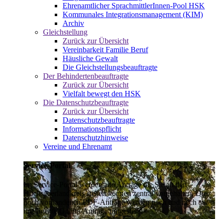
Ehrenamtlicher SprachmittlerInnen-Pool HSK
Kommunales Integrationsmanagement (KIM)
Archiv
Gleichstellung
Zurück zur Übersicht
Vereinbarkeit Familie Beruf
Häusliche Gewalt
Die Gleichstellungsbeauftragte
Der Behindertenbeauftragte
Zurück zur Übersicht
Vielfalt bewegt den HSK
Die Datenschutzbeauftragte
Zurück zur Übersicht
Datenschutzbeauftragte
Informationspflicht
Datenschutzhinweise
Vereine und Ehrenamt
Service-Portal
Im Service-Portal werden alle Anträge die Sie an den
Hochsauerlandkreis stellen können zentral vorgehalten. Die
noch vorhandenen PDF-Anträge werden nach und nach auf
intelligente Online-Anträge umgestellt.