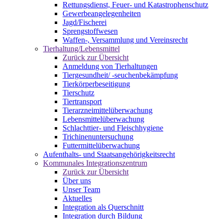
Rettungsdienst, Feuer- und Katastrophenschutz
Gewerbeangelegenheiten
Jagd/Fischerei
Sprengstoffwesen
Waffen-, Versammlung und Vereinsrecht
Tierhaltung/Lebensmittel
Zurück zur Übersicht
Anmeldung von Tierhaltungen
Tiergesundheit/ -seuchenbekämpfung
Tierkörperbeseitigung
Tierschutz
Tiertransport
Tierarzneimittelüberwachung
Lebensmittelüberwachung
Schlachttier- und Fleischhygiene
Trichinenuntersuchung
Futtermittelüberwachung
Aufenthalts- und Staatsangehörigkeitsrecht
Kommunales Integrationszentrum
Zurück zur Übersicht
Über uns
Unser Team
Aktuelles
Integration als Querschnitt
Integration durch Bildung