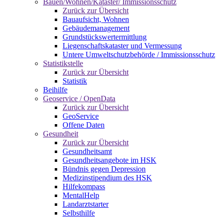
Bauen/Wohnen/Kataster/ Immissionsschutz
Zurück zur Übersicht
Bauaufsicht, Wohnen
Gebäudemanagement
Grundstückswertermittlung
Liegenschaftskataster und Vermessung
Untere Umweltschutzbehörde / Immissionsschutz
Statistikstelle
Zurück zur Übersicht
Statistik
Beihilfe
Geoservice / OpenData
Zurück zur Übersicht
GeoService
Offene Daten
Gesundheit
Zurück zur Übersicht
Gesundheitsamt
Gesundheitsangebote im HSK
Bündnis gegen Depression
Medizinstipendium des HSK
Hilfekompass
MentalHelp
Landarztstarter
Selbsthilfe