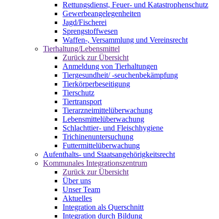
Rettungsdienst, Feuer- und Katastrophenschutz
Gewerbeangelegenheiten
Jagd/Fischerei
Sprengstoffwesen
Waffen-, Versammlung und Vereinsrecht
Tierhaltung/Lebensmittel
Zurück zur Übersicht
Anmeldung von Tierhaltungen
Tiergesundheit/ -seuchenbekämpfung
Tierkörperbeseitigung
Tierschutz
Tiertransport
Tierarzneimittelüberwachung
Lebensmittelüberwachung
Schlachttier- und Fleischhygiene
Trichinenuntersuchung
Futtermittelüberwachung
Aufenthalts- und Staatsangehörigkeitsrecht
Kommunales Integrationszentrum
Zurück zur Übersicht
Über uns
Unser Team
Aktuelles
Integration als Querschnitt
Integration durch Bildung