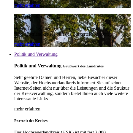
mehr erfahren
Bürgertelefon
Bei den alltäglichen Anfragen zu den Dienstleistungen des
Hochsauerlandkreises hilft das Bürgertelefon weiter.
mehr erfahren
Politik und Verwaltung
Politik und Verwaltung
Grußwort des Landrates
Sehr geehrte Damen und Herren, liebe Besucher dieser
Website, der Hochsauerlandkreis informiert Sie auf seinen
Internet-Seiten nicht nur über die Leistungen und die Struktur
der Kreisverwaltung, sondern bietet Ihnen auch viele weitere
interessante Links.
mehr erfahren
Portrait des Kreises
Der Hochsauerlandkreis (HSK) ist mit fast 2.000