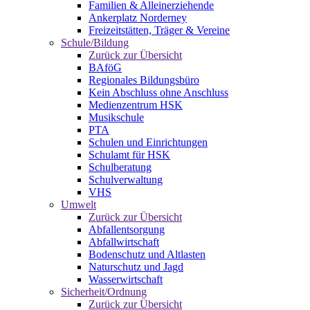
Familien & Alleinerziehende
Ankerplatz Norderney
Freizeitstätten, Träger & Vereine
Schule/Bildung
Zurück zur Übersicht
BAföG
Regionales Bildungsbüro
Kein Abschluss ohne Anschluss
Medienzentrum HSK
Musikschule
PTA
Schulen und Einrichtungen
Schulamt für HSK
Schulberatung
Schulverwaltung
VHS
Umwelt
Zurück zur Übersicht
Abfallentsorgung
Abfallwirtschaft
Bodenschutz und Altlasten
Naturschutz und Jagd
Wasserwirtschaft
Sicherheit/Ordnung
Zurück zur Übersicht