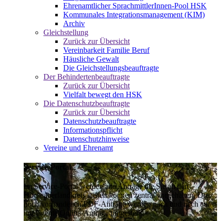
Ehrenamtlicher SprachmittlerInnen-Pool HSK
Kommunales Integrationsmanagement (KIM)
Archiv
Gleichstellung
Zurück zur Übersicht
Vereinbarkeit Familie Beruf
Häusliche Gewalt
Die Gleichstellungsbeauftragte
Der Behindertenbeauftragte
Zurück zur Übersicht
Vielfalt bewegt den HSK
Die Datenschutzbeauftragte
Zurück zur Übersicht
Datenschutzbeauftragte
Informationspflicht
Datenschutzhinweise
Vereine und Ehrenamt
Service-Portal
Im Service-Portal werden alle Anträge die Sie an den
Hochsauerlandkreis stellen können zentral vorgehalten. Die
noch vorhandenen PDF-Anträge werden nach und nach auf
intelligente Online-Anträge umgestellt.