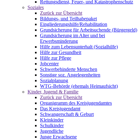
Rettungsdienst, Feuer- und Katastrophenschutz
Soziales
Zurück zur Übersicht
Bildungs- und Teilhabepaket
Eingliederungshilfe/Rehabilitation
Grundsicherung für Arbeitsuchende (Bürgergeld)
Grundsicherung im Alter und bei
Erwerbsminderung
Hilfe zum Lebensunterhalt (Sozialhilfe)
Hilfe zur Gesundheit
Hilfe zur Pflege
Jobcenter
Schwerbehinderte Menschen
Sonstige soz. Angelegenheiten
Sozialplanung
WTG-Behörde (ehemals Heimaufsicht)
Kinder, Jugend & Familie
Zurück zur Übersicht
Organigramm des Kreisjugendamtes
Das Kreisjugendamt
Schwangerschaft & Geburt
Kleinkinder
Schulkinder
Jugendliche
Junge Erwachsene