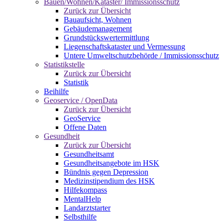
Bauen/Wohnen/Kataster/ Immissionsschutz
Zurück zur Übersicht
Bauaufsicht, Wohnen
Gebäudemanagement
Grundstückswertermittlung
Liegenschaftskataster und Vermessung
Untere Umweltschutzbehörde / Immissionsschutz
Statistikstelle
Zurück zur Übersicht
Statistik
Beihilfe
Geoservice / OpenData
Zurück zur Übersicht
GeoService
Offene Daten
Gesundheit
Zurück zur Übersicht
Gesundheitsamt
Gesundheitsangebote im HSK
Bündnis gegen Depression
Medizinstipendium des HSK
Hilfekompass
MentalHelp
Landarztstarter
Selbsthilfe