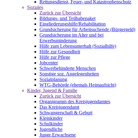
Rettungsdienst, Feuer- und Katastrophenschutz
Soziales
Zurück zur Übersicht
Bildungs- und Teilhabepaket
Eingliederungshilfe/Rehabilitation
Grundsicherung für Arbeitsuchende (Bürgergeld)
Grundsicherung im Alter und bei
Erwerbsminderung
Hilfe zum Lebensunterhalt (Sozialhilfe)
Hilfe zur Gesundheit
Hilfe zur Pflege
Jobcenter
Schwerbehinderte Menschen
Sonstige soz. Angelegenheiten
Sozialplanung
WTG-Behörde (ehemals Heimaufsicht)
Kinder, Jugend & Familie
Zurück zur Übersicht
Organigramm des Kreisjugendamtes
Das Kreisjugendamt
Schwangerschaft & Geburt
Kleinkinder
Schulkinder
Jugendliche
Junge Erwachsene