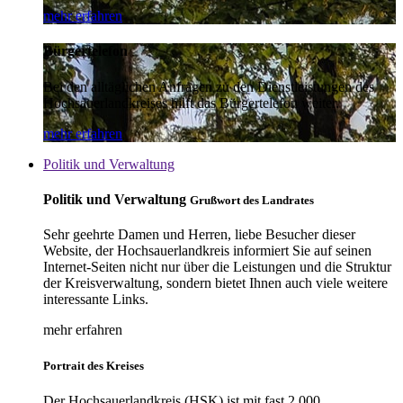
mehr erfahren
Bürgertelefon
Bei den alltäglichen Anfragen zu den Dienstleistungen des
Hochsauerlandkreises hilft das Bürgertelefon weiter.
mehr erfahren
Politik und Verwaltung
Politik und Verwaltung
Grußwort des Landrates
Sehr geehrte Damen und Herren, liebe Besucher dieser
Website, der Hochsauerlandkreis informiert Sie auf seinen
Internet-Seiten nicht nur über die Leistungen und die Struktur
der Kreisverwaltung, sondern bietet Ihnen auch viele weitere
interessante Links.
mehr erfahren
Portrait des Kreises
Der Hochsauerlandkreis (HSK) ist mit fast 2.000