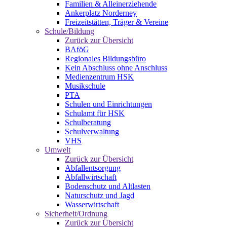
Familien & Alleinerziehende
Ankerplatz Norderney
Freizeitstätten, Träger & Vereine
Schule/Bildung
Zurück zur Übersicht
BAföG
Regionales Bildungsbüro
Kein Abschluss ohne Anschluss
Medienzentrum HSK
Musikschule
PTA
Schulen und Einrichtungen
Schulamt für HSK
Schulberatung
Schulverwaltung
VHS
Umwelt
Zurück zur Übersicht
Abfallentsorgung
Abfallwirtschaft
Bodenschutz und Altlasten
Naturschutz und Jagd
Wasserwirtschaft
Sicherheit/Ordnung
Zurück zur Übersicht