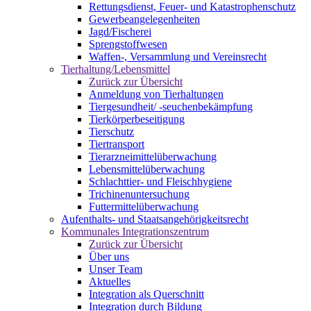
Rettungsdienst, Feuer- und Katastrophenschutz
Gewerbeangelegenheiten
Jagd/Fischerei
Sprengstoffwesen
Waffen-, Versammlung und Vereinsrecht
Tierhaltung/Lebensmittel
Zurück zur Übersicht
Anmeldung von Tierhaltungen
Tiergesundheit/ -seuchenbekämpfung
Tierkörperbeseitigung
Tierschutz
Tiertransport
Tierarzneimittelüberwachung
Lebensmittelüberwachung
Schlachttier- und Fleischhygiene
Trichinenuntersuchung
Futtermittelüberwachung
Aufenthalts- und Staatsangehörigkeitsrecht
Kommunales Integrationszentrum
Zurück zur Übersicht
Über uns
Unser Team
Aktuelles
Integration als Querschnitt
Integration durch Bildung