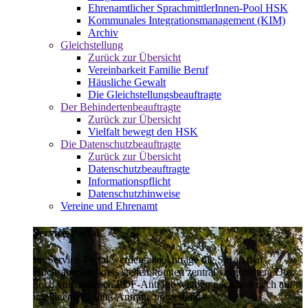
Ehrenamtlicher SprachmittlerInnen-Pool HSK
Kommunales Integrationsmanagement (KIM)
Archiv
Gleichstellung
Zurück zur Übersicht
Vereinbarkeit Familie Beruf
Häusliche Gewalt
Die Gleichstellungsbeauftragte
Der Behindertenbeauftragte
Zurück zur Übersicht
Vielfalt bewegt den HSK
Die Datenschutzbeauftragte
Zurück zur Übersicht
Datenschutzbeauftragte
Informationspflicht
Datenschutzhinweise
Vereine und Ehrenamt
Service-Portal
Im Service-Portal werden alle Anträge die Sie an den
Hochsauerlandkreis stellen können zentral vorgehalten. Die
noch vorhandenen PDF-Anträge werden nach und nach auf
intelligente Online-Anträge umgestellt.