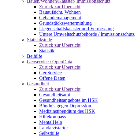
Bauen/Wohnen/Kataster/ Immissionsschutz
Zurück zur Übersicht
Bauaufsicht, Wohnen
Gebäudemanagement
Grundstückswertermittlung
Liegenschaftskataster und Vermessung
Untere Umweltschutzbehörde / Immissionsschutz
Statistikstelle
Zurück zur Übersicht
Statistik
Beihilfe
Geoservice / OpenData
Zurück zur Übersicht
GeoService
Offene Daten
Gesundheit
Zurück zur Übersicht
Gesundheitsamt
Gesundheitsangebote im HSK
Bündnis gegen Depression
Medizinstipendium des HSK
Hilfekompass
MentalHelp
Landarztstarter
Selbsthilfe