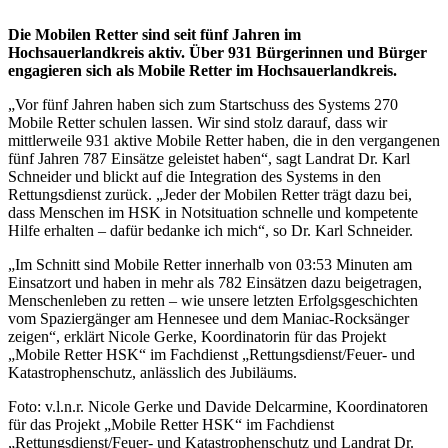
Die Mobilen Retter sind seit fünf Jahren im
Hochsauerlandkreis aktiv. Über 931 Bürgerinnen und Bürger
engagieren sich als Mobile Retter im Hochsauerlandkreis.
„Vor fünf Jahren haben sich zum Startschuss des Systems 270
Mobile Retter schulen lassen. Wir sind stolz darauf, dass wir
mittlerweile 931 aktive Mobile Retter haben, die in den vergangenen
fünf Jahren 787 Einsätze geleistet haben“, sagt Landrat Dr. Karl
Schneider und blickt auf die Integration des Systems in den
Rettungsdienst zurück. „Jeder der Mobilen Retter trägt dazu bei,
dass Menschen im HSK in Notsituation schnelle und kompetente
Hilfe erhalten – dafür bedanke ich mich“, so Dr. Karl Schneider.
„Im Schnitt sind Mobile Retter innerhalb von 03:53 Minuten am
Einsatzort und haben in mehr als 782 Einsätzen dazu beigetragen,
Menschenleben zu retten – wie unsere letzten Erfolgsgeschichten
vom Spaziergänger am Hennesee und dem Maniac-Rocksänger
zeigen“, erklärt Nicole Gerke, Koordinatorin für das Projekt
„Mobile Retter HSK“ im Fachdienst „Rettungsdienst/Feuer- und
Katastrophenschutz, anlässlich des Jubiläums.
Foto: v.l.n.r. Nicole Gerke und Davide Delcarmine, Koordinatoren
für das Projekt „Mobile Retter HSK“ im Fachdienst
„Rettungsdienst/Feuer- und Katastrophenschutz und Landrat Dr.