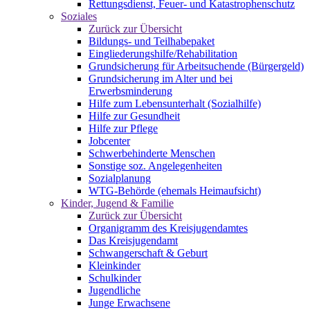
Rettungsdienst, Feuer- und Katastrophenschutz
Soziales
Zurück zur Übersicht
Bildungs- und Teilhabepaket
Eingliederungshilfe/Rehabilitation
Grundsicherung für Arbeitsuchende (Bürgergeld)
Grundsicherung im Alter und bei
Erwerbsminderung
Hilfe zum Lebensunterhalt (Sozialhilfe)
Hilfe zur Gesundheit
Hilfe zur Pflege
Jobcenter
Schwerbehinderte Menschen
Sonstige soz. Angelegenheiten
Sozialplanung
WTG-Behörde (ehemals Heimaufsicht)
Kinder, Jugend & Familie
Zurück zur Übersicht
Organigramm des Kreisjugendamtes
Das Kreisjugendamt
Schwangerschaft & Geburt
Kleinkinder
Schulkinder
Jugendliche
Junge Erwachsene