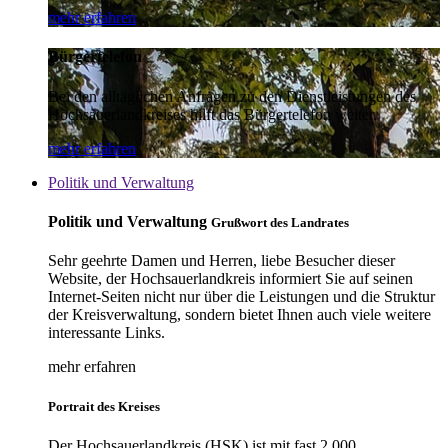
mehr erfahren
Bürgertelefon
Bei den alltäglichen Anfragen zu den Dienstleistungen des
Hochsauerlandkreises hilft das Bürgertelefon weiter.
mehr erfahren
Politik und Verwaltung
Politik und Verwaltung
Grußwort des Landrates
Sehr geehrte Damen und Herren, liebe Besucher dieser
Website, der Hochsauerlandkreis informiert Sie auf seinen
Internet-Seiten nicht nur über die Leistungen und die Struktur
der Kreisverwaltung, sondern bietet Ihnen auch viele weitere
interessante Links.
mehr erfahren
Portrait des Kreises
Der Hochsauerlandkreis (HSK) ist mit fast 2.000