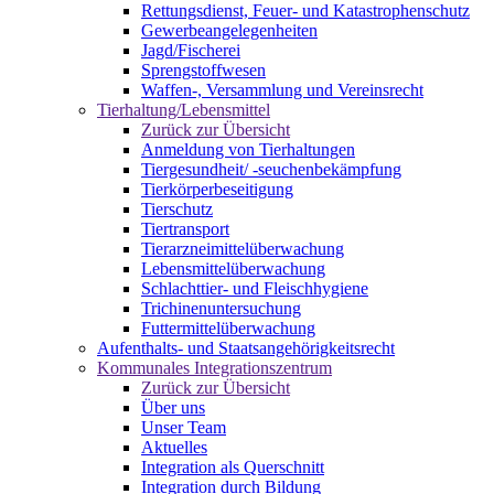
Rettungsdienst, Feuer- und Katastrophenschutz
Gewerbeangelegenheiten
Jagd/Fischerei
Sprengstoffwesen
Waffen-, Versammlung und Vereinsrecht
Tierhaltung/Lebensmittel
Zurück zur Übersicht
Anmeldung von Tierhaltungen
Tiergesundheit/ -seuchenbekämpfung
Tierkörperbeseitigung
Tierschutz
Tiertransport
Tierarzneimittelüberwachung
Lebensmittelüberwachung
Schlachttier- und Fleischhygiene
Trichinenuntersuchung
Futtermittelüberwachung
Aufenthalts- und Staatsangehörigkeitsrecht
Kommunales Integrationszentrum
Zurück zur Übersicht
Über uns
Unser Team
Aktuelles
Integration als Querschnitt
Integration durch Bildung