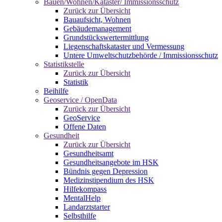
Bauen/Wohnen/Kataster/ Immissionsschutz
Zurück zur Übersicht
Bauaufsicht, Wohnen
Gebäudemanagement
Grundstückswertermittlung
Liegenschaftskataster und Vermessung
Untere Umweltschutzbehörde / Immissionsschutz
Statistikstelle
Zurück zur Übersicht
Statistik
Beihilfe
Geoservice / OpenData
Zurück zur Übersicht
GeoService
Offene Daten
Gesundheit
Zurück zur Übersicht
Gesundheitsamt
Gesundheitsangebote im HSK
Bündnis gegen Depression
Medizinstipendium des HSK
Hilfekompass
MentalHelp
Landarztstarter
Selbsthilfe