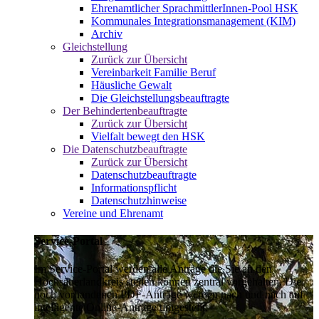
Ehrenamtlicher SprachmittlerInnen-Pool HSK
Kommunales Integrationsmanagement (KIM)
Archiv
Gleichstellung
Zurück zur Übersicht
Vereinbarkeit Familie Beruf
Häusliche Gewalt
Die Gleichstellungsbeauftragte
Der Behindertenbeauftragte
Zurück zur Übersicht
Vielfalt bewegt den HSK
Die Datenschutzbeauftragte
Zurück zur Übersicht
Datenschutzbeauftragte
Informationspflicht
Datenschutzhinweise
Vereine und Ehrenamt
Service-Portal
Im Service-Portal werden alle Anträge die Sie an den
Hochsauerlandkreis stellen können zentral vorgehalten. Die
noch vorhandenen PDF-Anträge werden nach und nach auf
intelligente Online-Anträge umgestellt.