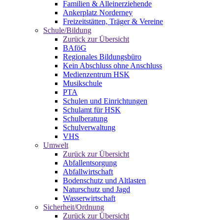
Familien & Alleinerziehende
Ankerplatz Norderney
Freizeitstätten, Träger & Vereine
Schule/Bildung
Zurück zur Übersicht
BAföG
Regionales Bildungsbüro
Kein Abschluss ohne Anschluss
Medienzentrum HSK
Musikschule
PTA
Schulen und Einrichtungen
Schulamt für HSK
Schulberatung
Schulverwaltung
VHS
Umwelt
Zurück zur Übersicht
Abfallentsorgung
Abfallwirtschaft
Bodenschutz und Altlasten
Naturschutz und Jagd
Wasserwirtschaft
Sicherheit/Ordnung
Zurück zur Übersicht