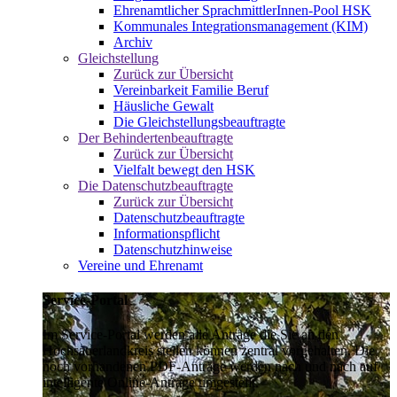
Ehrenamtlicher SprachmittlerInnen-Pool HSK
Kommunales Integrationsmanagement (KIM)
Archiv
Gleichstellung
Zurück zur Übersicht
Vereinbarkeit Familie Beruf
Häusliche Gewalt
Die Gleichstellungsbeauftragte
Der Behindertenbeauftragte
Zurück zur Übersicht
Vielfalt bewegt den HSK
Die Datenschutzbeauftragte
Zurück zur Übersicht
Datenschutzbeauftragte
Informationspflicht
Datenschutzhinweise
Vereine und Ehrenamt
Service-Portal
Im Service-Portal werden alle Anträge die Sie an den
Hochsauerlandkreis stellen können zentral vorgehalten. Die
noch vorhandenen PDF-Anträge werden nach und nach auf
intelligente Online-Anträge umgestellt.