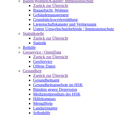
Bauen/Wohnen/Kataster/ Immissionsschutz
Zurück zur Übersicht
Bauaufsicht, Wohnen
Gebäudemanagement
Grundstückswertermittlung
Liegenschaftskataster und Vermessung
Untere Umweltschutzbehörde / Immissionsschutz
Statistikstelle
Zurück zur Übersicht
Statistik
Beihilfe
Geoservice / OpenData
Zurück zur Übersicht
GeoService
Offene Daten
Gesundheit
Zurück zur Übersicht
Gesundheitsamt
Gesundheitsangebote im HSK
Bündnis gegen Depression
Medizinstipendium des HSK
Hilfekompass
MentalHelp
Landarztstarter
Selbsthilfe