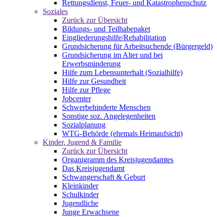
Rettungsdienst, Feuer- und Katastrophenschutz
Soziales
Zurück zur Übersicht
Bildungs- und Teilhabepaket
Eingliederungshilfe/Rehabilitation
Grundsicherung für Arbeitsuchende (Bürgergeld)
Grundsicherung im Alter und bei
Erwerbsminderung
Hilfe zum Lebensunterhalt (Sozialhilfe)
Hilfe zur Gesundheit
Hilfe zur Pflege
Jobcenter
Schwerbehinderte Menschen
Sonstige soz. Angelegenheiten
Sozialplanung
WTG-Behörde (ehemals Heimaufsicht)
Kinder, Jugend & Familie
Zurück zur Übersicht
Organigramm des Kreisjugendamtes
Das Kreisjugendamt
Schwangerschaft & Geburt
Kleinkinder
Schulkinder
Jugendliche
Junge Erwachsene