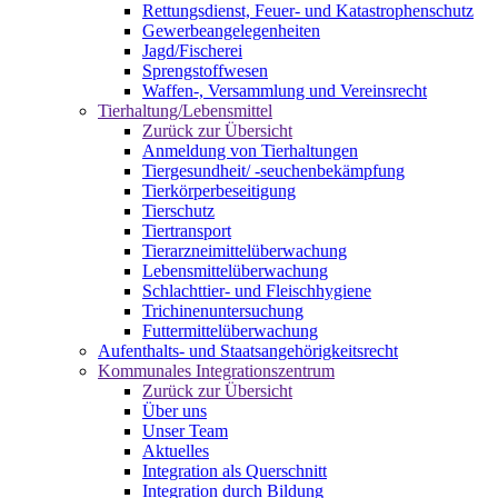
Rettungsdienst, Feuer- und Katastrophenschutz
Gewerbeangelegenheiten
Jagd/Fischerei
Sprengstoffwesen
Waffen-, Versammlung und Vereinsrecht
Tierhaltung/Lebensmittel
Zurück zur Übersicht
Anmeldung von Tierhaltungen
Tiergesundheit/ -seuchenbekämpfung
Tierkörperbeseitigung
Tierschutz
Tiertransport
Tierarzneimittelüberwachung
Lebensmittelüberwachung
Schlachttier- und Fleischhygiene
Trichinenuntersuchung
Futtermittelüberwachung
Aufenthalts- und Staatsangehörigkeitsrecht
Kommunales Integrationszentrum
Zurück zur Übersicht
Über uns
Unser Team
Aktuelles
Integration als Querschnitt
Integration durch Bildung