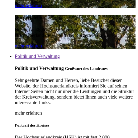
mehr erfahren
Bürgertelefon
Bei den alltäglichen Anfragen zu den Dienstleistungen des
Hochsauerlandkreises hilft das Bürgertelefon weiter.
mehr erfahren
Politik und Verwaltung
Politik und Verwaltung
Grußwort des Landrates
Sehr geehrte Damen und Herren, liebe Besucher dieser
Website, der Hochsauerlandkreis informiert Sie auf seinen
Internet-Seiten nicht nur über die Leistungen und die Struktur
der Kreisverwaltung, sondern bietet Ihnen auch viele weitere
interessante Links.
mehr erfahren
Portrait des Kreises
Der Hochsauerlandkreis (HSK) ist mit fast 2.000