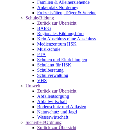
Familien & Alleinerziehende
Ankerplatz Norderney
Freizeitstätten, Träger & Vereine
Schule/Bildung
Zurück zur Übersicht
BAföG
Regionales Bildungsbüro
Kein Abschluss ohne Anschluss
Medienzentrum HSK
Musikschule
PTA
Schulen und Einrichtungen
Schulamt für HSK
Schulberatung
Schulverwaltung
VHS
Umwelt
Zurück zur Übersicht
Abfallentsorgung
Abfallwirtschaft
Bodenschutz und Altlasten
Naturschutz und Jagd
Wasserwirtschaft
Sicherheit/Ordnung
Zurück zur Übersicht