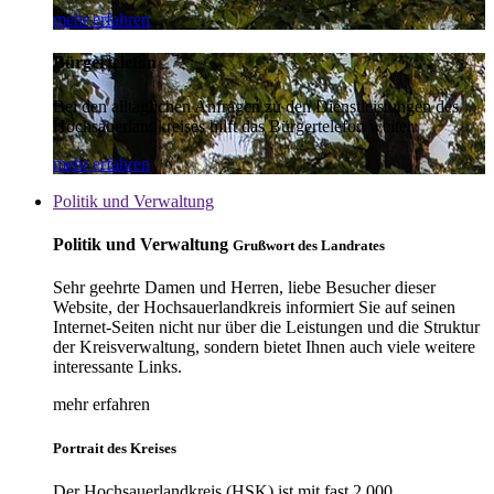
mehr erfahren
Bürgertelefon
Bei den alltäglichen Anfragen zu den Dienstleistungen des
Hochsauerlandkreises hilft das Bürgertelefon weiter.
mehr erfahren
Politik und Verwaltung
Politik und Verwaltung
Grußwort des Landrates
Sehr geehrte Damen und Herren, liebe Besucher dieser
Website, der Hochsauerlandkreis informiert Sie auf seinen
Internet-Seiten nicht nur über die Leistungen und die Struktur
der Kreisverwaltung, sondern bietet Ihnen auch viele weitere
interessante Links.
mehr erfahren
Portrait des Kreises
Der Hochsauerlandkreis (HSK) ist mit fast 2.000