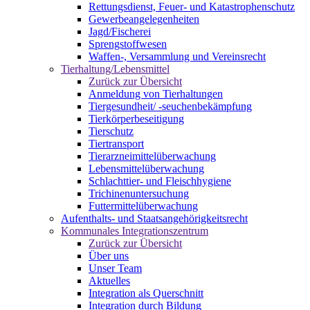
Rettungsdienst, Feuer- und Katastrophenschutz
Gewerbeangelegenheiten
Jagd/Fischerei
Sprengstoffwesen
Waffen-, Versammlung und Vereinsrecht
Tierhaltung/Lebensmittel
Zurück zur Übersicht
Anmeldung von Tierhaltungen
Tiergesundheit/ -seuchenbekämpfung
Tierkörperbeseitigung
Tierschutz
Tiertransport
Tierarzneimittelüberwachung
Lebensmittelüberwachung
Schlachttier- und Fleischhygiene
Trichinenuntersuchung
Futtermittelüberwachung
Aufenthalts- und Staatsangehörigkeitsrecht
Kommunales Integrationszentrum
Zurück zur Übersicht
Über uns
Unser Team
Aktuelles
Integration als Querschnitt
Integration durch Bildung