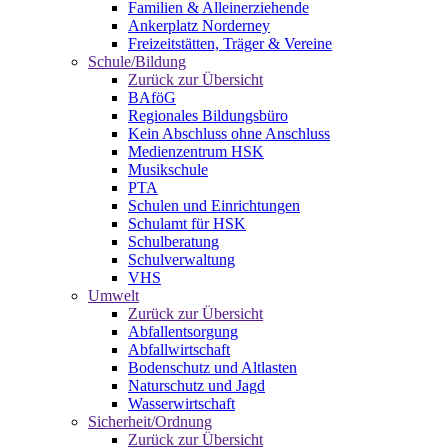
Familien & Alleinerziehende
Ankerplatz Norderney
Freizeitstätten, Träger & Vereine
Schule/Bildung
Zurück zur Übersicht
BAföG
Regionales Bildungsbüro
Kein Abschluss ohne Anschluss
Medienzentrum HSK
Musikschule
PTA
Schulen und Einrichtungen
Schulamt für HSK
Schulberatung
Schulverwaltung
VHS
Umwelt
Zurück zur Übersicht
Abfallentsorgung
Abfallwirtschaft
Bodenschutz und Altlasten
Naturschutz und Jagd
Wasserwirtschaft
Sicherheit/Ordnung
Zurück zur Übersicht