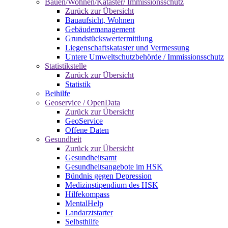
Bauen/Wohnen/Kataster/ Immissionsschutz
Zurück zur Übersicht
Bauaufsicht, Wohnen
Gebäudemanagement
Grundstückswertermittlung
Liegenschaftskataster und Vermessung
Untere Umweltschutzbehörde / Immissionsschutz
Statistikstelle
Zurück zur Übersicht
Statistik
Beihilfe
Geoservice / OpenData
Zurück zur Übersicht
GeoService
Offene Daten
Gesundheit
Zurück zur Übersicht
Gesundheitsamt
Gesundheitsangebote im HSK
Bündnis gegen Depression
Medizinstipendium des HSK
Hilfekompass
MentalHelp
Landarztstarter
Selbsthilfe