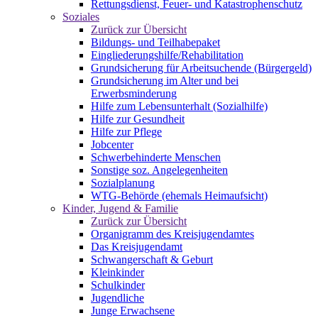
Rettungsdienst, Feuer- und Katastrophenschutz
Soziales
Zurück zur Übersicht
Bildungs- und Teilhabepaket
Eingliederungshilfe/Rehabilitation
Grundsicherung für Arbeitsuchende (Bürgergeld)
Grundsicherung im Alter und bei
Erwerbsminderung
Hilfe zum Lebensunterhalt (Sozialhilfe)
Hilfe zur Gesundheit
Hilfe zur Pflege
Jobcenter
Schwerbehinderte Menschen
Sonstige soz. Angelegenheiten
Sozialplanung
WTG-Behörde (ehemals Heimaufsicht)
Kinder, Jugend & Familie
Zurück zur Übersicht
Organigramm des Kreisjugendamtes
Das Kreisjugendamt
Schwangerschaft & Geburt
Kleinkinder
Schulkinder
Jugendliche
Junge Erwachsene