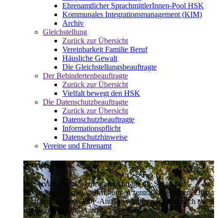
Ehrenamtlicher SprachmittlerInnen-Pool HSK
Kommunales Integrationsmanagement (KIM)
Archiv
Gleichstellung
Zurück zur Übersicht
Vereinbarkeit Familie Beruf
Häusliche Gewalt
Die Gleichstellungsbeauftragte
Der Behindertenbeauftragte
Zurück zur Übersicht
Vielfalt bewegt den HSK
Die Datenschutzbeauftragte
Zurück zur Übersicht
Datenschutzbeauftragte
Informationspflicht
Datenschutzhinweise
Vereine und Ehrenamt
Service-Portal
Im Service-Portal werden alle Anträge die Sie an den
Hochsauerlandkreis stellen können zentral vorgehalten. Die
noch vorhandenen PDF-Anträge werden nach und nach auf
intelligente Online-Anträge umgestellt.