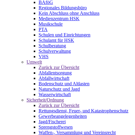
BAföG
Regionales Bildungsbüro
Kein Abschluss ohne Anschluss
Medienzentrum HSK
Musikschule
PTA
Schulen und Einrichtungen
Schulamt für HSK
Schulberatung
Schulverwaltung
VHS
Umwelt
Zurück zur Übersicht
Abfallentsorgung
Abfallwirtschaft
Bodenschutz und Altlasten
Naturschutz und Jagd
Wasserwirtschaft
Sicherheit/Ordnung
Zurück zur Übersicht
Rettungsdienst, Feuer- und Katastrophenschutz
Gewerbeangelegenheiten
Jagd/Fischerei
Sprengstoffwesen
Waffen-, Versammlung und Vereinsrecht