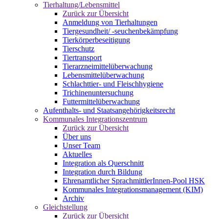
Tierhaltung/Lebensmittel
Zurück zur Übersicht
Anmeldung von Tierhaltungen
Tiergesundheit/ -seuchenbekämpfung
Tierkörperbeseitigung
Tierschutz
Tiertransport
Tierarzneimittelüberwachung
Lebensmittelüberwachung
Schlachttier- und Fleischhygiene
Trichinenuntersuchung
Futtermittelüberwachung
Aufenthalts- und Staatsangehörigkeitsrecht
Kommunales Integrationszentrum
Zurück zur Übersicht
Über uns
Unser Team
Aktuelles
Integration als Querschnitt
Integration durch Bildung
Ehrenamtlicher SprachmittlerInnen-Pool HSK
Kommunales Integrationsmanagement (KIM)
Archiv
Gleichstellung
Zurück zur Übersicht