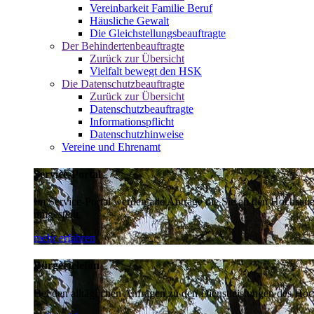
Vereinbarkeit Familie Beruf
Häusliche Gewalt
Die Gleichstellungsbeauftragte
Der Behindertenbeauftragte
Zurück zur Übersicht
Vielfalt bewegt den HSK
Die Datenschutzbeauftragte
Zurück zur Übersicht
Datenschutzbeauftragte
Informationspflicht
Datenschutzhinweise
Vereine und Ehrenamt
Service-Portal
Im Service-Portal werden alle Anträge die Sie an den Hochsau
umgestellt.
mehr erfahren
Bürgertelefon
Bei den alltäglichen Anfragen zu den Dienstleistungen des Hoch