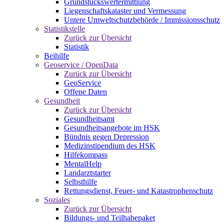
Grundstückswertermittlung
Liegenschaftskataster und Vermessung
Untere Umweltschutzbehörde / Immissionsschutz
Statistikstelle
Zurück zur Übersicht
Statistik
Beihilfe
Geoservice / OpenData
Zurück zur Übersicht
GeoService
Offene Daten
Gesundheit
Zurück zur Übersicht
Gesundheitsamt
Gesundheitsangebote im HSK
Bündnis gegen Depression
Medizinstipendium des HSK
Hilfekompass
MentalHelp
Landarztstarter
Selbsthilfe
Rettungsdienst, Feuer- und Katastrophenschutz
Soziales
Zurück zur Übersicht
Bildungs- und Teilhabepaket