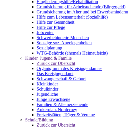
Eingliederungshilfe/Rehabilitation
Grundsicherung für Arbeitsuchende (Bürgergeld)
Grundsicherung im Alter und bei Erwerbsminderu
Hilfe zum Lebensunterhalt (Sozialhilfe)
Hilfe zur Gesundheit
Hilfe zur Pflege
Jobcenter
Schwerbehinderte Menschen
Sonstige soz. Angelegenheiten
Sozialplanung
WTG-Behörde (ehemals Heimaufsicht)
Kinder, Jugend & Familie
Zurück zur Übersicht
Organigramm des Kreisjugendamtes
Das Kreisjugendamt
Schwangerschaft & Geburt
Kleinkinder
Schulkinder
Jugendliche
Junge Erwachsene
Familien & Alleinerziehende
Ankerplatz Norderney
Freizeitstätten, Träger & Vereine
Schule/Bildung
Zurück zur Übersicht