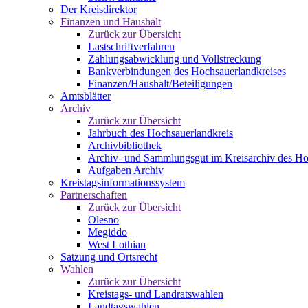
Der Kreisdirektor
Finanzen und Haushalt
Zurück zur Übersicht
Lastschriftverfahren
Zahlungsabwicklung und Vollstreckung
Bankverbindungen des Hochsauerlandkreises
Finanzen/Haushalt/Beteiligungen
Amtsblätter
Archiv
Zurück zur Übersicht
Jahrbuch des Hochsauerlandkreis
Archivbibliothek
Archiv- und Sammlungsgut im Kreisarchiv des Ho
Aufgaben Archiv
Kreistagsinformationssystem
Partnerschaften
Zurück zur Übersicht
Olesno
Megiddo
West Lothian
Satzung und Ortsrecht
Wahlen
Zurück zur Übersicht
Kreistags- und Landratswahlen
Landtagswahlen