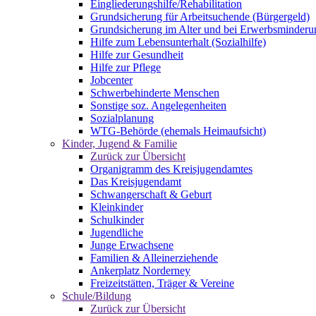
Eingliederungshilfe/Rehabilitation
Grundsicherung für Arbeitsuchende (Bürgergeld)
Grundsicherung im Alter und bei Erwerbsminderu
Hilfe zum Lebensunterhalt (Sozialhilfe)
Hilfe zur Gesundheit
Hilfe zur Pflege
Jobcenter
Schwerbehinderte Menschen
Sonstige soz. Angelegenheiten
Sozialplanung
WTG-Behörde (ehemals Heimaufsicht)
Kinder, Jugend & Familie
Zurück zur Übersicht
Organigramm des Kreisjugendamtes
Das Kreisjugendamt
Schwangerschaft & Geburt
Kleinkinder
Schulkinder
Jugendliche
Junge Erwachsene
Familien & Alleinerziehende
Ankerplatz Norderney
Freizeitstätten, Träger & Vereine
Schule/Bildung
Zurück zur Übersicht