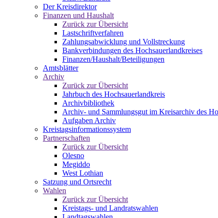
Der Kreisdirektor
Finanzen und Haushalt
Zurück zur Übersicht
Lastschriftverfahren
Zahlungsabwicklung und Vollstreckung
Bankverbindungen des Hochsauerlandkreises
Finanzen/Haushalt/Beteiligungen
Amtsblätter
Archiv
Zurück zur Übersicht
Jahrbuch des Hochsauerlandkreis
Archivbibliothek
Archiv- und Sammlungsgut im Kreisarchiv des Ho
Aufgaben Archiv
Kreistagsinformationssystem
Partnerschaften
Zurück zur Übersicht
Olesno
Megiddo
West Lothian
Satzung und Ortsrecht
Wahlen
Zurück zur Übersicht
Kreistags- und Landratswahlen
Landtagswahlen