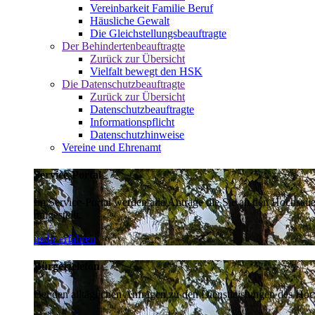
Vereinbarkeit Familie Beruf
Häusliche Gewalt
Die Gleichstellungsbeauftragte
Der Behindertenbeauftragte
Zurück zur Übersicht
Vielfalt bewegt den HSK
Die Datenschutzbeauftragte
Zurück zur Übersicht
Datenschutzbeauftragte
Informationspflicht
Datenschutzhinweise
Vereine und Ehrenamt
Service-Portal
Im Service-Portal werden alle Anträge die Sie an den Hochsau
umgestellt.
mehr erfahren
Bürgertelefon
Bei den alltäglichen Anfragen zu den Dienstleistungen des Hoch