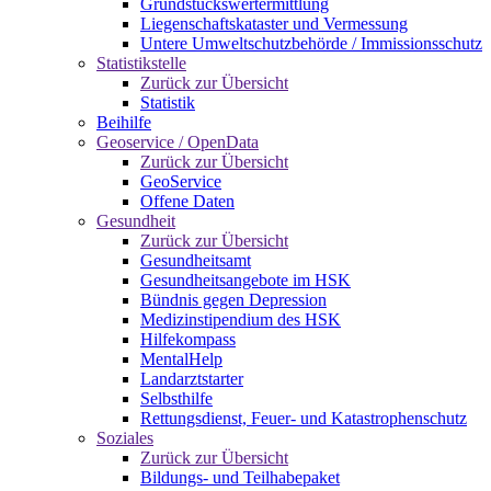
Grundstückswertermittlung
Liegenschaftskataster und Vermessung
Untere Umweltschutzbehörde / Immissionsschutz
Statistikstelle
Zurück zur Übersicht
Statistik
Beihilfe
Geoservice / OpenData
Zurück zur Übersicht
GeoService
Offene Daten
Gesundheit
Zurück zur Übersicht
Gesundheitsamt
Gesundheitsangebote im HSK
Bündnis gegen Depression
Medizinstipendium des HSK
Hilfekompass
MentalHelp
Landarztstarter
Selbsthilfe
Rettungsdienst, Feuer- und Katastrophenschutz
Soziales
Zurück zur Übersicht
Bildungs- und Teilhabepaket