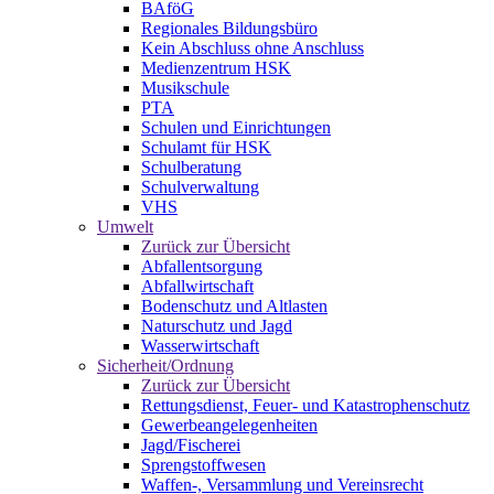
BAföG
Regionales Bildungsbüro
Kein Abschluss ohne Anschluss
Medienzentrum HSK
Musikschule
PTA
Schulen und Einrichtungen
Schulamt für HSK
Schulberatung
Schulverwaltung
VHS
Umwelt
Zurück zur Übersicht
Abfallentsorgung
Abfallwirtschaft
Bodenschutz und Altlasten
Naturschutz und Jagd
Wasserwirtschaft
Sicherheit/Ordnung
Zurück zur Übersicht
Rettungsdienst, Feuer- und Katastrophenschutz
Gewerbeangelegenheiten
Jagd/Fischerei
Sprengstoffwesen
Waffen-, Versammlung und Vereinsrecht