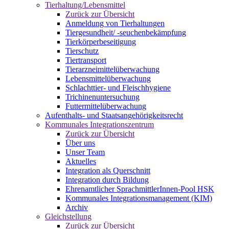
Tierhaltung/Lebensmittel
Zurück zur Übersicht
Anmeldung von Tierhaltungen
Tiergesundheit/ -seuchenbekämpfung
Tierkörperbeseitigung
Tierschutz
Tiertransport
Tierarzneimittelüberwachung
Lebensmittelüberwachung
Schlachttier- und Fleischhygiene
Trichinenuntersuchung
Futtermittelüberwachung
Aufenthalts- und Staatsangehörigkeitsrecht
Kommunales Integrationszentrum
Zurück zur Übersicht
Über uns
Unser Team
Aktuelles
Integration als Querschnitt
Integration durch Bildung
Ehrenamtlicher SprachmittlerInnen-Pool HSK
Kommunales Integrationsmanagement (KIM)
Archiv
Gleichstellung
Zurück zur Übersicht