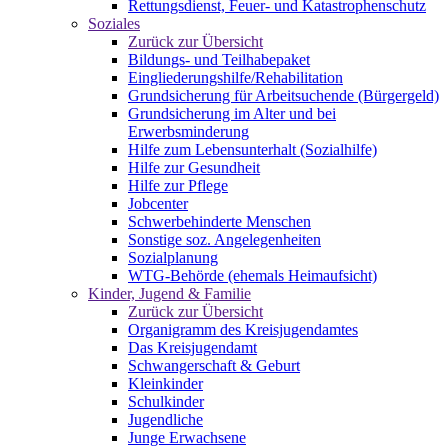
Rettungsdienst, Feuer- und Katastrophenschutz
Soziales
Zurück zur Übersicht
Bildungs- und Teilhabepaket
Eingliederungshilfe/Rehabilitation
Grundsicherung für Arbeitsuchende (Bürgergeld)
Grundsicherung im Alter und bei
Erwerbsminderung
Hilfe zum Lebensunterhalt (Sozialhilfe)
Hilfe zur Gesundheit
Hilfe zur Pflege
Jobcenter
Schwerbehinderte Menschen
Sonstige soz. Angelegenheiten
Sozialplanung
WTG-Behörde (ehemals Heimaufsicht)
Kinder, Jugend & Familie
Zurück zur Übersicht
Organigramm des Kreisjugendamtes
Das Kreisjugendamt
Schwangerschaft & Geburt
Kleinkinder
Schulkinder
Jugendliche
Junge Erwachsene