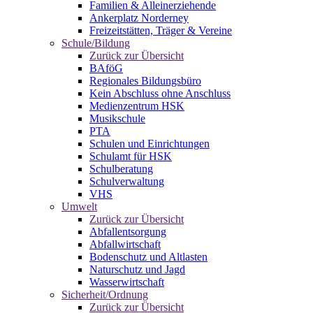
Familien & Alleinerziehende
Ankerplatz Norderney
Freizeitstätten, Träger & Vereine
Schule/Bildung
Zurück zur Übersicht
BAföG
Regionales Bildungsbüro
Kein Abschluss ohne Anschluss
Medienzentrum HSK
Musikschule
PTA
Schulen und Einrichtungen
Schulamt für HSK
Schulberatung
Schulverwaltung
VHS
Umwelt
Zurück zur Übersicht
Abfallentsorgung
Abfallwirtschaft
Bodenschutz und Altlasten
Naturschutz und Jagd
Wasserwirtschaft
Sicherheit/Ordnung
Zurück zur Übersicht