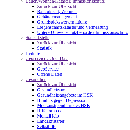
Bauen/Wohnen/Kataster/ Immissionsschutz
Zurück zur Übersicht
Bauaufsicht, Wohnen
Gebäudemanagement
Grundstückswertermittlung
Liegenschaftskataster und Vermessung
Untere Umweltschutzbehörde / Immissionsschutz
Statistikstelle
Zurück zur Übersicht
Statistik
Beihilfe
Geoservice / OpenData
Zurück zur Übersicht
GeoService
Offene Daten
Gesundheit
Zurück zur Übersicht
Gesundheitsamt
Gesundheitsangebote im HSK
Bündnis gegen Depression
Medizinstipendium des HSK
Hilfekompass
MentalHelp
Landarztstarter
Selbsthilfe