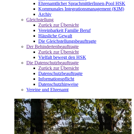
Ehrenamtlicher SprachmittlerInnen-Pool HSK
Kommunales Integrationsmanagement (KIM)
Archiv
Gleichstellung
Zurück zur Übersicht
Vereinbarkeit Familie Beruf
Häusliche Gewalt
Die Gleichstellungsbeauftragte
Der Behindertenbeauftragte
Zurück zur Übersicht
Vielfalt bewegt den HSK
Die Datenschutzbeauftragte
Zurück zur Übersicht
Datenschutzbeauftragte
Informationspflicht
Datenschutzhinweise
Vereine und Ehrenamt
Service-Portal
Im Service-Portal werden alle Anträge die Sie an den
Hochsauerlandkreis stellen können zentral vorgehalten. Die
noch vorhandenen PDF-Anträge werden nach und nach auf
intelligente Online-Anträge umgestellt.