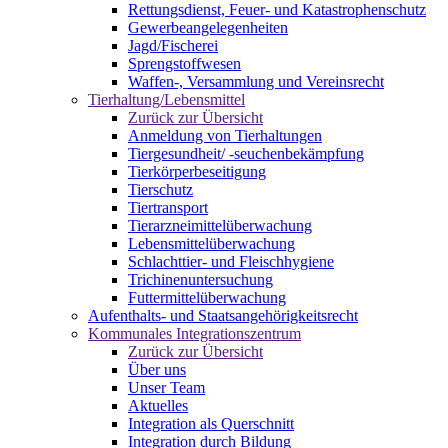
Rettungsdienst, Feuer- und Katastrophenschutz
Gewerbeangelegenheiten
Jagd/Fischerei
Sprengstoffwesen
Waffen-, Versammlung und Vereinsrecht
Tierhaltung/Lebensmittel
Zurück zur Übersicht
Anmeldung von Tierhaltungen
Tiergesundheit/ -seuchenbekämpfung
Tierkörperbeseitigung
Tierschutz
Tiertransport
Tierarzneimittelüberwachung
Lebensmittelüberwachung
Schlachttier- und Fleischhygiene
Trichinenuntersuchung
Futtermittelüberwachung
Aufenthalts- und Staatsangehörigkeitsrecht
Kommunales Integrationszentrum
Zurück zur Übersicht
Über uns
Unser Team
Aktuelles
Integration als Querschnitt
Integration durch Bildung