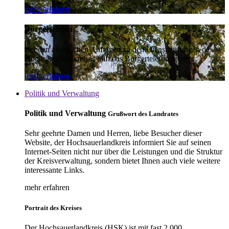
mehr erfahren
Bürgertelefon
Bei den alltäglichen Anfragen zu den Dienstleistungen des
Hochsauerlandkreises hilft das Bürgertelefon weiter.
mehr erfahren
Politik und Verwaltung
Politik und Verwaltung
Grußwort des Landrates
Sehr geehrte Damen und Herren, liebe Besucher dieser
Website, der Hochsauerlandkreis informiert Sie auf seinen
Internet-Seiten nicht nur über die Leistungen und die Struktur
der Kreisverwaltung, sondern bietet Ihnen auch viele weitere
interessante Links.
mehr erfahren
Portrait des Kreises
Der Hochsauerlandkreis (HSK) ist mit fast 2.000