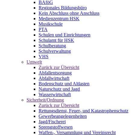
BAföG
Regionales Bildungsbüro
Kein Abschluss ohne Anschluss
Medienzentrum HSK
Musikschule
PTA
Schulen und Einrichtungen
Schulamt für HSK
Schulberatung
Schulverwaltung
VHS
Umwelt
Zurück zur Übersicht
Abfallentsorgung
Abfallwirtschaft
Bodenschutz und Altlasten
Naturschutz und Jagd
Wasserwirtschaft
Sicherheit/Ordnung
Zurück zur Übersicht
Rettungsdienst, Feuer- und Katastrophenschutz
Gewerbeangelegenheiten
Jagd/Fischerei
Sprengstoffwesen
Waffen-, Versammlung und Vereinsrecht