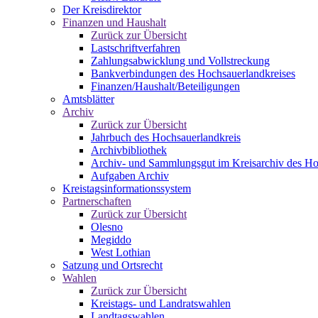
Der Kreisdirektor
Finanzen und Haushalt
Zurück zur Übersicht
Lastschriftverfahren
Zahlungsabwicklung und Vollstreckung
Bankverbindungen des Hochsauerlandkreises
Finanzen/Haushalt/Beteiligungen
Amtsblätter
Archiv
Zurück zur Übersicht
Jahrbuch des Hochsauerlandkreis
Archivbibliothek
Archiv- und Sammlungsgut im Kreisarchiv des Ho
Aufgaben Archiv
Kreistagsinformationssystem
Partnerschaften
Zurück zur Übersicht
Olesno
Megiddo
West Lothian
Satzung und Ortsrecht
Wahlen
Zurück zur Übersicht
Kreistags- und Landratswahlen
Landtagswahlen