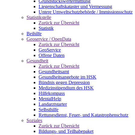
Grundstückswertermittlung
Liegenschaftskataster und Vermessung
Untere Umweltschutzbehörde / Immissionsschutz
Statistikstelle
Zurück zur Übersicht
Statistik
Beihilfe
Geoservice / OpenData
Zurück zur Übersicht
GeoService
Offene Daten
Gesundheit
Zurück zur Übersicht
Gesundheitsamt
Gesundheitsangebote im HSK
Bündnis gegen Depression
Medizinstipendium des HSK
Hilfekompass
MentalHelp
Landarztstarter
Selbsthilfe
Rettungsdienst, Feuer- und Katastrophenschutz
Soziales
Zurück zur Übersicht
Bildungs- und Teilhabepaket