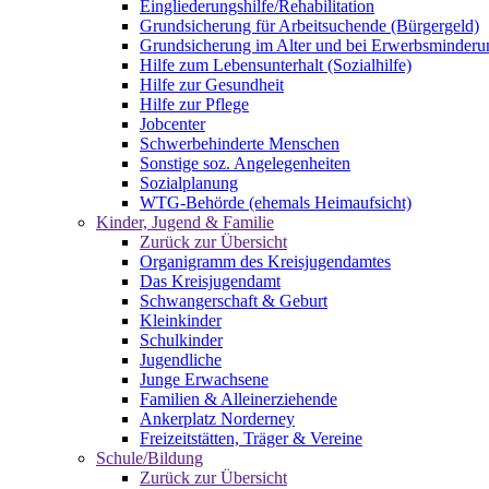
Eingliederungshilfe/Rehabilitation
Grundsicherung für Arbeitsuchende (Bürgergeld)
Grundsicherung im Alter und bei Erwerbsminderu
Hilfe zum Lebensunterhalt (Sozialhilfe)
Hilfe zur Gesundheit
Hilfe zur Pflege
Jobcenter
Schwerbehinderte Menschen
Sonstige soz. Angelegenheiten
Sozialplanung
WTG-Behörde (ehemals Heimaufsicht)
Kinder, Jugend & Familie
Zurück zur Übersicht
Organigramm des Kreisjugendamtes
Das Kreisjugendamt
Schwangerschaft & Geburt
Kleinkinder
Schulkinder
Jugendliche
Junge Erwachsene
Familien & Alleinerziehende
Ankerplatz Norderney
Freizeitstätten, Träger & Vereine
Schule/Bildung
Zurück zur Übersicht