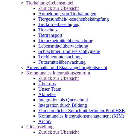
Tierhaltung/Lebensmittel
Zurück zur Übersicht
Anmeldung von Tierhaltungen
Tiergesundheit/ -seuchenbekämpfung
Tierkörperbeseitigung
Tierschutz
Tiertransport
Tierarzneimittelüberwachung
Lebensmittelüberwachung
Schlachttier- und Fleischhygiene
Trichinenuntersuchung
Futtermittelüberwachung
Aufenthalts- und Staatsangehörigkeitsrecht
Kommunales Integrationszentrum
Zurück zur Übersicht
Über uns
Unser Team
Aktuelles
Integration als Querschnitt
Integration durch Bildung
Ehrenamtlicher SprachmittlerInnen-Pool HSK
Kommunales Integrationsmanagement (KIM)
Archiv
Gleichstellung
Zurück zur Übersicht