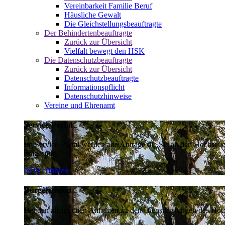
Vereinbarkeit Familie Beruf
Häusliche Gewalt
Die Gleichstellungsbeauftragte
Der Behindertenbeauftragte
Zurück zur Übersicht
Vielfalt bewegt den HSK
Die Datenschutzbeauftragte
Zurück zur Übersicht
Datenschutzbeauftragte
Informationspflicht
Datenschutzhinweise
Vereine und Ehrenamt
Service-Portal
Im Service-Portal werden alle Anträge die Sie an den Hochsau
umgestellt.
mehr erfahren
Bürgertelefon
Bei den alltäglichen Anfragen zu den Dienstleistungen des Hoch