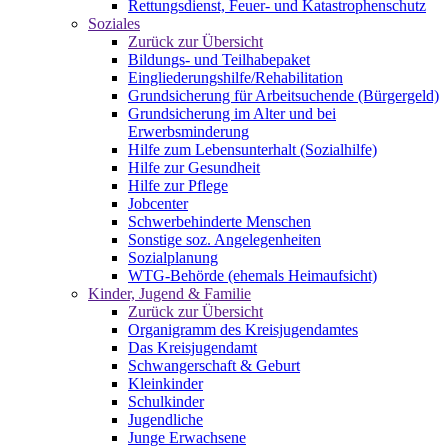
Rettungsdienst, Feuer- und Katastrophenschutz
Soziales
Zurück zur Übersicht
Bildungs- und Teilhabepaket
Eingliederungshilfe/Rehabilitation
Grundsicherung für Arbeitsuchende (Bürgergeld)
Grundsicherung im Alter und bei
Erwerbsminderung
Hilfe zum Lebensunterhalt (Sozialhilfe)
Hilfe zur Gesundheit
Hilfe zur Pflege
Jobcenter
Schwerbehinderte Menschen
Sonstige soz. Angelegenheiten
Sozialplanung
WTG-Behörde (ehemals Heimaufsicht)
Kinder, Jugend & Familie
Zurück zur Übersicht
Organigramm des Kreisjugendamtes
Das Kreisjugendamt
Schwangerschaft & Geburt
Kleinkinder
Schulkinder
Jugendliche
Junge Erwachsene