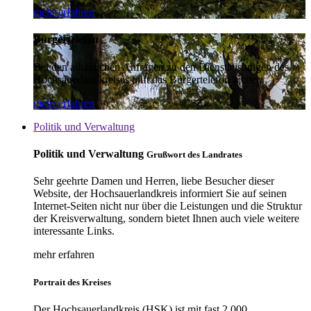
mehr erfahren
Bürgertelefon
Bei den alltäglichen Anfragen zu den Dienstleistungen des
Hochsauerlandkreises hilft das Bürgertelefon weiter.
mehr erfahren
Politik und Verwaltung
Politik und Verwaltung
Grußwort des Landrates
Sehr geehrte Damen und Herren, liebe Besucher dieser
Website, der Hochsauerlandkreis informiert Sie auf seinen
Internet-Seiten nicht nur über die Leistungen und die Struktur
der Kreisverwaltung, sondern bietet Ihnen auch viele weitere
interessante Links.
mehr erfahren
Portrait des Kreises
Der Hochsauerlandkreis (HSK) ist mit fast 2.000