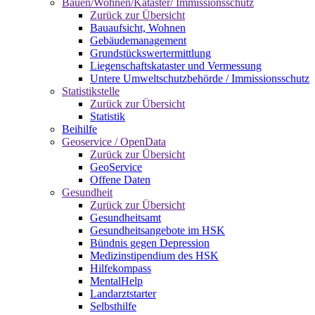
Bauen/Wohnen/Kataster/ Immissionsschutz
Zurück zur Übersicht
Bauaufsicht, Wohnen
Gebäudemanagement
Grundstückswertermittlung
Liegenschaftskataster und Vermessung
Untere Umweltschutzbehörde / Immissionsschutz
Statistikstelle
Zurück zur Übersicht
Statistik
Beihilfe
Geoservice / OpenData
Zurück zur Übersicht
GeoService
Offene Daten
Gesundheit
Zurück zur Übersicht
Gesundheitsamt
Gesundheitsangebote im HSK
Bündnis gegen Depression
Medizinstipendium des HSK
Hilfekompass
MentalHelp
Landarztstarter
Selbsthilfe