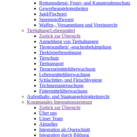
Rettungsdienst, Feuer- und Katastrophenschutz
Gewerbeangelegenheiten
Jagd/Fischerei
Sprengstoffwesen
Waffen-, Versammlung und Vereinsrecht
Tierhaltung/Lebensmittel
Zurück zur Übersicht
Anmeldung von Tierhaltungen
Tiergesundheit/ -seuchenbekämpfung
Tierkörperbeseitigung
Tierschutz
Tiertransport
Tierarzneimittelüberwachung
Lebensmittelüberwachung
Schlachttier- und Fleischhygiene
Trichinenuntersuchung
Futtermittelüberwachung
Aufenthalts- und Staatsangehörigkeitsrecht
Kommunales Integrationszentrum
Zurück zur Übersicht
Über uns
Unser Team
Aktuelles
Integration als Querschnitt
Integration durch Bildung