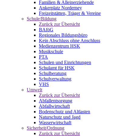
Familien & Alleinerziehende
Ankerplatz Norderney
Freizeitstätten, Träger & Vereine
Schule/Bildung
Zurück zur Übersicht
BAföG
Regionales Bildungsbüro
Kein Abschluss ohne Anschluss
Medienzentrum HSK
Musikschule
PTA
Schulen und Einrichtungen
Schulamt für HSK
Schulberatung
Schulverwaltung
VHS
Umwelt
Zurück zur Übersicht
Abfallentsorgung
Abfallwirtschaft
Bodenschutz und Altlasten
Naturschutz und Jagd
Wasserwirtschaft
Sicherheit/Ordnung
Zurück zur Übersicht