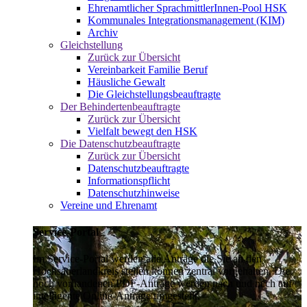
Ehrenamtlicher SprachmittlerInnen-Pool HSK
Kommunales Integrationsmanagement (KIM)
Archiv
Gleichstellung
Zurück zur Übersicht
Vereinbarkeit Familie Beruf
Häusliche Gewalt
Die Gleichstellungsbeauftragte
Der Behindertenbeauftragte
Zurück zur Übersicht
Vielfalt bewegt den HSK
Die Datenschutzbeauftragte
Zurück zur Übersicht
Datenschutzbeauftragte
Informationspflicht
Datenschutzhinweise
Vereine und Ehrenamt
Service-Portal
Im Service-Portal werden alle Anträge die Sie an den
Hochsauerlandkreis stellen können zentral vorgehalten. Die
noch vorhandenen PDF-Anträge werden nach und nach auf
intelligente Online-Anträge umgestellt.