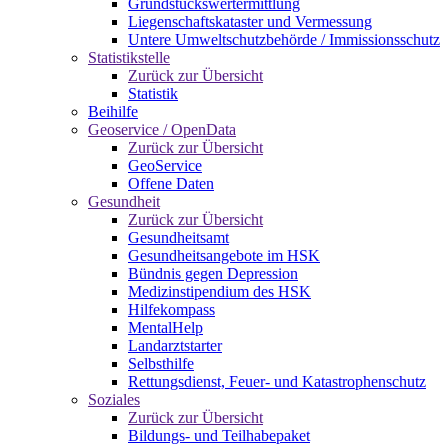
Grundstückswertermittlung
Liegenschaftskataster und Vermessung
Untere Umweltschutzbehörde / Immissionsschutz
Statistikstelle
Zurück zur Übersicht
Statistik
Beihilfe
Geoservice / OpenData
Zurück zur Übersicht
GeoService
Offene Daten
Gesundheit
Zurück zur Übersicht
Gesundheitsamt
Gesundheitsangebote im HSK
Bündnis gegen Depression
Medizinstipendium des HSK
Hilfekompass
MentalHelp
Landarztstarter
Selbsthilfe
Rettungsdienst, Feuer- und Katastrophenschutz
Soziales
Zurück zur Übersicht
Bildungs- und Teilhabepaket