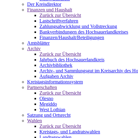
Der Kreisdirektor
Finanzen und Haushalt
Zurück zur Übersicht
Lastschriftverfahren
Zahlungsabwicklung und Vollstreckung
Bankverbindungen des Hochsauerlandkreises
Finanzen/Haushalt/Beteiligungen
Amtsblätter
Archiv
Zurück zur Übersicht
Jahrbuch des Hochsauerlandkreis
Archivbibliothek
Archiv- und Sammlungsgut im Kreisarchiv des Ho
Aufgaben Archiv
Kreistagsinformationssystem
Partnerschaften
Zurück zur Übersicht
Olesno
Megiddo
West Lothian
Satzung und Ortsrecht
Wahlen
Zurück zur Übersicht
Kreistags- und Landratswahlen
Landtagswahlen