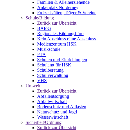
Familien & Alleinerziehende
Ankerplatz Norderney
Freizeitstätten, Träger & Vereine
Schule/Bildung
Zurück zur Übersicht
BAföG
Regionales Bildungsbüro
Kein Abschluss ohne Anschluss
Medienzentrum HSK
Musikschule
PTA
Schulen und Einrichtungen
Schulamt für HSK
Schulberatung
Schulverwaltung
VHS
Umwelt
Zurück zur Übersicht
Abfallentsorgung
Abfallwirtschaft
Bodenschutz und Altlasten
Naturschutz und Jagd
Wasserwirtschaft
Sicherheit/Ordnung
Zurück zur Übersicht