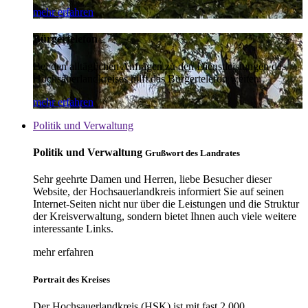
mehr erfahren
Bürgertelefon
Bei den alltäglichen Anfragen zu den Dienstleistungen des
Hochsauerlandkreises hilft das Bürgertelefon weiter.
mehr erfahren
Politik und Verwaltung
Politik und Verwaltung
Grußwort des Landrates
Sehr geehrte Damen und Herren, liebe Besucher dieser
Website, der Hochsauerlandkreis informiert Sie auf seinen
Internet-Seiten nicht nur über die Leistungen und die Struktur
der Kreisverwaltung, sondern bietet Ihnen auch viele weitere
interessante Links.
mehr erfahren
Portrait des Kreises
Der Hochsauerlandkreis (HSK) ist mit fast 2.000