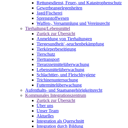
Rettungsdienst, Feuer- und Katastrophenschutz
Gewerbeangelegenheiten
Jagd/Fischerei
Sprengstoffwesen
Waffen-, Versammlung und Vereinsrecht
Tierhaltung/Lebensmittel
Zurück zur Übersicht
Anmeldung von Tierhaltungen
Tiergesundheit/ -seuchenbekämpfung
Tierkörperbeseitigung
Tierschutz
Tiertransport
Tierarzneimittelüberwachung
Lebensmittelüberwachung
Schlachttier- und Fleischhygiene
Trichinenuntersuchung
Futtermittelüberwachung
Aufenthalts- und Staatsangehörigkeitsrecht
Kommunales Integrationszentrum
Zurück zur Übersicht
Über uns
Unser Team
Aktuelles
Integration als Querschnitt
Integration durch Bildung