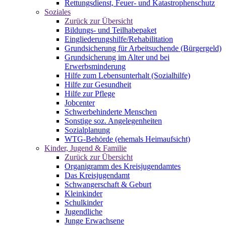
Rettungsdienst, Feuer- und Katastrophenschutz
Soziales
Zurück zur Übersicht
Bildungs- und Teilhabepaket
Eingliederungshilfe/Rehabilitation
Grundsicherung für Arbeitsuchende (Bürgergeld)
Grundsicherung im Alter und bei
Erwerbsminderung
Hilfe zum Lebensunterhalt (Sozialhilfe)
Hilfe zur Gesundheit
Hilfe zur Pflege
Jobcenter
Schwerbehinderte Menschen
Sonstige soz. Angelegenheiten
Sozialplanung
WTG-Behörde (ehemals Heimaufsicht)
Kinder, Jugend & Familie
Zurück zur Übersicht
Organigramm des Kreisjugendamtes
Das Kreisjugendamt
Schwangerschaft & Geburt
Kleinkinder
Schulkinder
Jugendliche
Junge Erwachsene