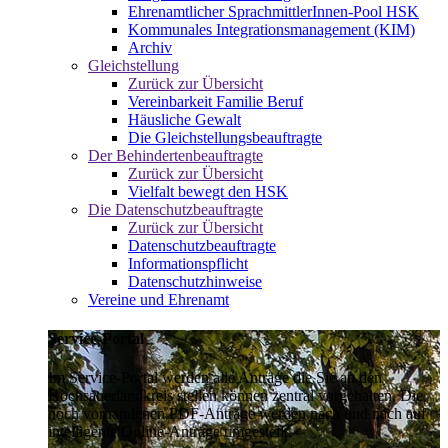
Ehrenamtlicher SprachmittlerInnen-Pool HSK
Kommunales Integrationsmanagement (KIM)
Archiv
Gleichstellung
Zurück zur Übersicht
Vereinbarkeit Familie Beruf
Häusliche Gewalt
Die Gleichstellungsbeauftragte
Der Behindertenbeauftragte
Zurück zur Übersicht
Vielfalt bewegt den HSK
Die Datenschutzbeauftragte
Zurück zur Übersicht
Datenschutzbeauftragte
Informationspflicht
Datenschutzhinweise
Vereine und Ehrenamt
Service-Portal
Im Service-Portal werden alle Anträge die Sie an den
Hochsauerlandkreis stellen können zentral vorgehalten. Die
noch vorhandenen PDF-Anträge werden nach und nach auf
intelligente Online-Anträge umgestellt.