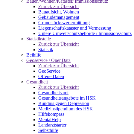
Bauen/Wohnen/Kataster/ Immissionsschutz
Zurück zur Übersicht
Bauaufsicht, Wohnen
Gebäudemanagement
Grundstückswertermittlung
Liegenschaftskataster und Vermessung
Untere Umweltschutzbehörde / Immissionsschutz
Statistikstelle
Zurück zur Übersicht
Statistik
Beihilfe
Geoservice / OpenData
Zurück zur Übersicht
GeoService
Offene Daten
Gesundheit
Zurück zur Übersicht
Gesundheitsamt
Gesundheitsangebote im HSK
Bündnis gegen Depression
Medizinstipendium des HSK
Hilfekompass
MentalHelp
Landarztstarter
Selbsthilfe