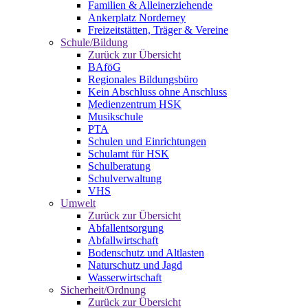
Familien & Alleinerziehende
Ankerplatz Norderney
Freizeitstätten, Träger & Vereine
Schule/Bildung
Zurück zur Übersicht
BAföG
Regionales Bildungsbüro
Kein Abschluss ohne Anschluss
Medienzentrum HSK
Musikschule
PTA
Schulen und Einrichtungen
Schulamt für HSK
Schulberatung
Schulverwaltung
VHS
Umwelt
Zurück zur Übersicht
Abfallentsorgung
Abfallwirtschaft
Bodenschutz und Altlasten
Naturschutz und Jagd
Wasserwirtschaft
Sicherheit/Ordnung
Zurück zur Übersicht