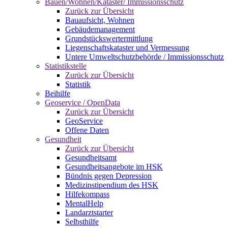
Bauen/Wohnen/Kataster/ Immissionsschutz
Zurück zur Übersicht
Bauaufsicht, Wohnen
Gebäudemanagement
Grundstückswertermittlung
Liegenschaftskataster und Vermessung
Untere Umweltschutzbehörde / Immissionsschutz
Statistikstelle
Zurück zur Übersicht
Statistik
Beihilfe
Geoservice / OpenData
Zurück zur Übersicht
GeoService
Offene Daten
Gesundheit
Zurück zur Übersicht
Gesundheitsamt
Gesundheitsangebote im HSK
Bündnis gegen Depression
Medizinstipendium des HSK
Hilfekompass
MentalHelp
Landarztstarter
Selbsthilfe