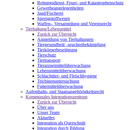
Rettungsdienst, Feuer- und Katastrophenschutz
Gewerbeangelegenheiten
Jagd/Fischerei
Sprengstoffwesen
Waffen-, Versammlung und Vereinsrecht
Tierhaltung/Lebensmittel
Zurück zur Übersicht
Anmeldung von Tierhaltungen
Tiergesundheit/ -seuchenbekämpfung
Tierkörperbeseitigung
Tierschutz
Tiertransport
Tierarzneimittelüberwachung
Lebensmittelüberwachung
Schlachttier- und Fleischhygiene
Trichinenuntersuchung
Futtermittelüberwachung
Aufenthalts- und Staatsangehörigkeitsrecht
Kommunales Integrationszentrum
Zurück zur Übersicht
Über uns
Unser Team
Aktuelles
Integration als Querschnitt
Integration durch Bildung