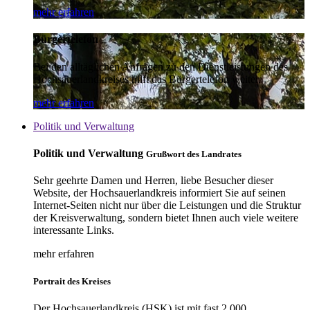
mehr erfahren
Bürgertelefon
Bei den alltäglichen Anfragen zu den Dienstleistungen des
Hochsauerlandkreises hilft das Bürgertelefon weiter.
mehr erfahren
Politik und Verwaltung
Politik und Verwaltung
Grußwort des Landrates
Sehr geehrte Damen und Herren, liebe Besucher dieser
Website, der Hochsauerlandkreis informiert Sie auf seinen
Internet-Seiten nicht nur über die Leistungen und die Struktur
der Kreisverwaltung, sondern bietet Ihnen auch viele weitere
interessante Links.
mehr erfahren
Portrait des Kreises
Der Hochsauerlandkreis (HSK) ist mit fast 2.000