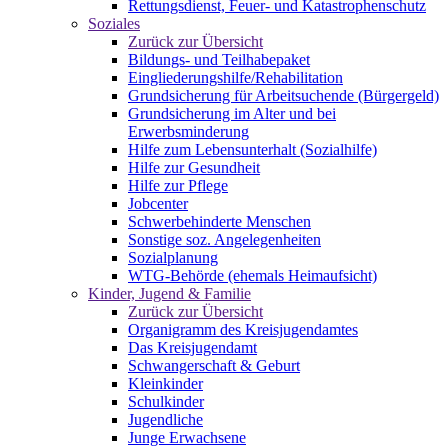
Rettungsdienst, Feuer- und Katastrophenschutz
Soziales
Zurück zur Übersicht
Bildungs- und Teilhabepaket
Eingliederungshilfe/Rehabilitation
Grundsicherung für Arbeitsuchende (Bürgergeld)
Grundsicherung im Alter und bei
Erwerbsminderung
Hilfe zum Lebensunterhalt (Sozialhilfe)
Hilfe zur Gesundheit
Hilfe zur Pflege
Jobcenter
Schwerbehinderte Menschen
Sonstige soz. Angelegenheiten
Sozialplanung
WTG-Behörde (ehemals Heimaufsicht)
Kinder, Jugend & Familie
Zurück zur Übersicht
Organigramm des Kreisjugendamtes
Das Kreisjugendamt
Schwangerschaft & Geburt
Kleinkinder
Schulkinder
Jugendliche
Junge Erwachsene