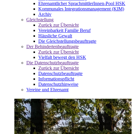
Ehrenamtlicher SprachmittlerInnen-Pool HSK
Kommunales Integrationsmanagement (KIM)
Archiv
Gleichstellung
Zurück zur Übersicht
Vereinbarkeit Familie Beruf
Häusliche Gewalt
Die Gleichstellungsbeauftragte
Der Behindertenbeauftragte
Zurück zur Übersicht
Vielfalt bewegt den HSK
Die Datenschutzbeauftragte
Zurück zur Übersicht
Datenschutzbeauftragte
Informationspflicht
Datenschutzhinweise
Vereine und Ehrenamt
Service-Portal
Im Service-Portal werden alle Anträge die Sie an den
Hochsauerlandkreis stellen können zentral vorgehalten. Die
noch vorhandenen PDF-Anträge werden nach und nach auf
intelligente Online-Anträge umgestellt.