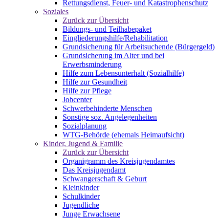
Rettungsdienst, Feuer- und Katastrophenschutz
Soziales
Zurück zur Übersicht
Bildungs- und Teilhabepaket
Eingliederungshilfe/Rehabilitation
Grundsicherung für Arbeitsuchende (Bürgergeld)
Grundsicherung im Alter und bei
Erwerbsminderung
Hilfe zum Lebensunterhalt (Sozialhilfe)
Hilfe zur Gesundheit
Hilfe zur Pflege
Jobcenter
Schwerbehinderte Menschen
Sonstige soz. Angelegenheiten
Sozialplanung
WTG-Behörde (ehemals Heimaufsicht)
Kinder, Jugend & Familie
Zurück zur Übersicht
Organigramm des Kreisjugendamtes
Das Kreisjugendamt
Schwangerschaft & Geburt
Kleinkinder
Schulkinder
Jugendliche
Junge Erwachsene