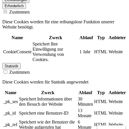
Erforderlich
Zustimmen
Diese Cookies werden für eine reibungslose Funktion unserer
Website benötigt.
Name
Zweck
Ablauf
Typ
Anbieter
Speichert Ihre
Einwilligung zur
CookieConsent
1 Jahr
HTML
Website
Verwendung von
Cookies.
Statistik
Zustimmen
Diese Cookies werden für Statistik angewendet
Name
Zweck
Ablauf
Typ
Anbieter
Speichert Informationen über
30
_pk_ses
HTML
Website
den Besuch der Website
Minuten
13
_pk_id
Speichert eine Benutzer-ID
HTML
Website
Monate
Speichert wie der Benutzer die
6
_pk_ref
HTML
Website
Website aufgerufen hat
Monate