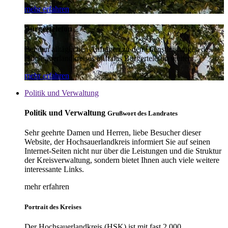
mehr erfahren
Bürgertelefon
Bei den alltäglichen Anfragen zu den Dienstleistungen des
Hochsauerlandkreises hilft das Bürgertelefon weiter.
mehr erfahren
Politik und Verwaltung
Politik und Verwaltung
Grußwort des Landrates
Sehr geehrte Damen und Herren, liebe Besucher dieser
Website, der Hochsauerlandkreis informiert Sie auf seinen
Internet-Seiten nicht nur über die Leistungen und die Struktur
der Kreisverwaltung, sondern bietet Ihnen auch viele weitere
interessante Links.
mehr erfahren
Portrait des Kreises
Der Hochsauerlandkreis (HSK) ist mit fast 2.000