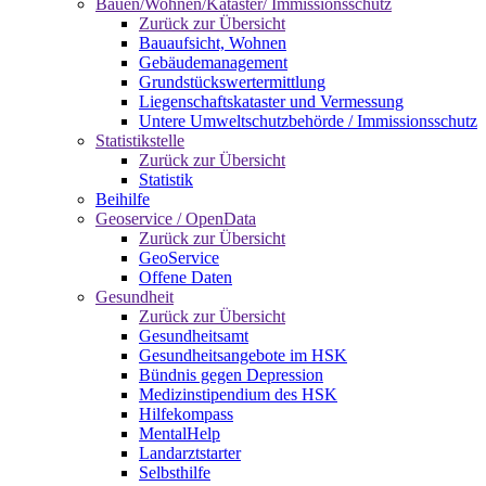
Bauen/Wohnen/Kataster/ Immissionsschutz
Zurück zur Übersicht
Bauaufsicht, Wohnen
Gebäudemanagement
Grundstückswertermittlung
Liegenschaftskataster und Vermessung
Untere Umweltschutzbehörde / Immissionsschutz
Statistikstelle
Zurück zur Übersicht
Statistik
Beihilfe
Geoservice / OpenData
Zurück zur Übersicht
GeoService
Offene Daten
Gesundheit
Zurück zur Übersicht
Gesundheitsamt
Gesundheitsangebote im HSK
Bündnis gegen Depression
Medizinstipendium des HSK
Hilfekompass
MentalHelp
Landarztstarter
Selbsthilfe