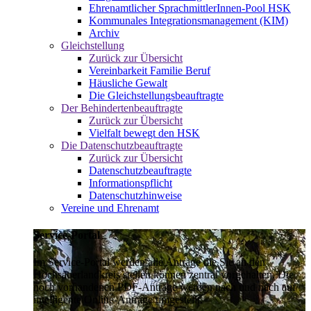
Ehrenamtlicher SprachmittlerInnen-Pool HSK
Kommunales Integrationsmanagement (KIM)
Archiv
Gleichstellung
Zurück zur Übersicht
Vereinbarkeit Familie Beruf
Häusliche Gewalt
Die Gleichstellungsbeauftragte
Der Behindertenbeauftragte
Zurück zur Übersicht
Vielfalt bewegt den HSK
Die Datenschutzbeauftragte
Zurück zur Übersicht
Datenschutzbeauftragte
Informationspflicht
Datenschutzhinweise
Vereine und Ehrenamt
Service-Portal
Im Service-Portal werden alle Anträge die Sie an den
Hochsauerlandkreis stellen können zentral vorgehalten. Die
noch vorhandenen PDF-Anträge werden nach und nach auf
intelligente Online-Anträge umgestellt.