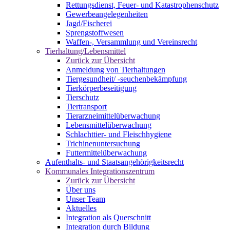
Rettungsdienst, Feuer- und Katastrophenschutz
Gewerbeangelegenheiten
Jagd/Fischerei
Sprengstoffwesen
Waffen-, Versammlung und Vereinsrecht
Tierhaltung/Lebensmittel
Zurück zur Übersicht
Anmeldung von Tierhaltungen
Tiergesundheit/ -seuchenbekämpfung
Tierkörperbeseitigung
Tierschutz
Tiertransport
Tierarzneimittelüberwachung
Lebensmittelüberwachung
Schlachttier- und Fleischhygiene
Trichinenuntersuchung
Futtermittelüberwachung
Aufenthalts- und Staatsangehörigkeitsrecht
Kommunales Integrationszentrum
Zurück zur Übersicht
Über uns
Unser Team
Aktuelles
Integration als Querschnitt
Integration durch Bildung