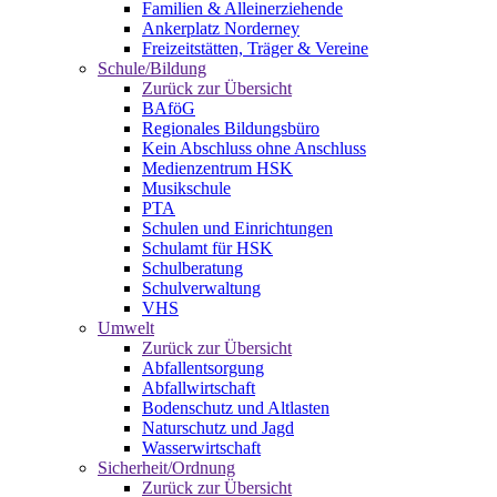
Familien & Alleinerziehende
Ankerplatz Norderney
Freizeitstätten, Träger & Vereine
Schule/Bildung
Zurück zur Übersicht
BAföG
Regionales Bildungsbüro
Kein Abschluss ohne Anschluss
Medienzentrum HSK
Musikschule
PTA
Schulen und Einrichtungen
Schulamt für HSK
Schulberatung
Schulverwaltung
VHS
Umwelt
Zurück zur Übersicht
Abfallentsorgung
Abfallwirtschaft
Bodenschutz und Altlasten
Naturschutz und Jagd
Wasserwirtschaft
Sicherheit/Ordnung
Zurück zur Übersicht