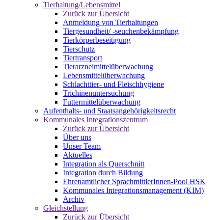
Tierhaltung/Lebensmittel
Zurück zur Übersicht
Anmeldung von Tierhaltungen
Tiergesundheit/ -seuchenbekämpfung
Tierkörperbeseitigung
Tierschutz
Tiertransport
Tierarzneimittelüberwachung
Lebensmittelüberwachung
Schlachttier- und Fleischhygiene
Trichinenuntersuchung
Futtermittelüberwachung
Aufenthalts- und Staatsangehörigkeitsrecht
Kommunales Integrationszentrum
Zurück zur Übersicht
Über uns
Unser Team
Aktuelles
Integration als Querschnitt
Integration durch Bildung
Ehrenamtlicher SprachmittlerInnen-Pool HSK
Kommunales Integrationsmanagement (KIM)
Archiv
Gleichstellung
Zurück zur Übersicht