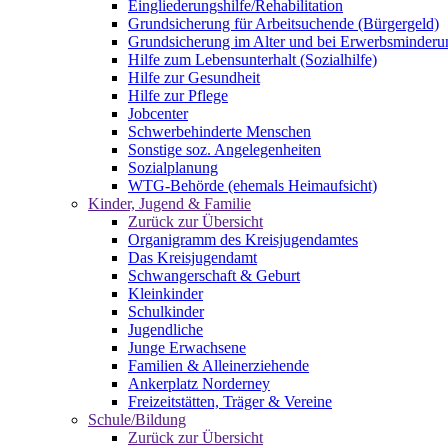
Eingliederungshilfe/Rehabilitation
Grundsicherung für Arbeitsuchende (Bürgergeld)
Grundsicherung im Alter und bei Erwerbsminderu
Hilfe zum Lebensunterhalt (Sozialhilfe)
Hilfe zur Gesundheit
Hilfe zur Pflege
Jobcenter
Schwerbehinderte Menschen
Sonstige soz. Angelegenheiten
Sozialplanung
WTG-Behörde (ehemals Heimaufsicht)
Kinder, Jugend & Familie
Zurück zur Übersicht
Organigramm des Kreisjugendamtes
Das Kreisjugendamt
Schwangerschaft & Geburt
Kleinkinder
Schulkinder
Jugendliche
Junge Erwachsene
Familien & Alleinerziehende
Ankerplatz Norderney
Freizeitstätten, Träger & Vereine
Schule/Bildung
Zurück zur Übersicht