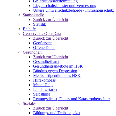
Grundstückswertermittlung
Liegenschaftskataster und Vermessung
Untere Umweltschutzbehörde / Immissionsschutz
Statistikstelle
Zurück zur Übersicht
Statistik
Beihilfe
Geoservice / OpenData
Zurück zur Übersicht
GeoService
Offene Daten
Gesundheit
Zurück zur Übersicht
Gesundheitsamt
Gesundheitsangebote im HSK
Bündnis gegen Depression
Medizinstipendium des HSK
Hilfekompass
MentalHelp
Landarztstarter
Selbsthilfe
Rettungsdienst, Feuer- und Katastrophenschutz
Soziales
Zurück zur Übersicht
Bildungs- und Teilhabepaket