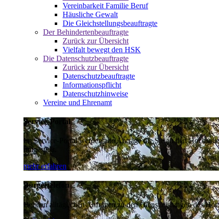
Vereinbarkeit Familie Beruf
Häusliche Gewalt
Die Gleichstellungsbeauftragte
Der Behindertenbeauftragte
Zurück zur Übersicht
Vielfalt bewegt den HSK
Die Datenschutzbeauftragte
Zurück zur Übersicht
Datenschutzbeauftragte
Informationspflicht
Datenschutzhinweise
Vereine und Ehrenamt
Service-Portal
Im Service-Portal werden alle Anträge die Sie an den Hochsau
umgestellt.
mehr erfahren
Bürgertelefon
Bei den alltäglichen Anfragen zu den Dienstleistungen des Hoch