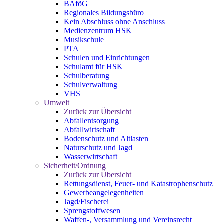
BAföG
Regionales Bildungsbüro
Kein Abschluss ohne Anschluss
Medienzentrum HSK
Musikschule
PTA
Schulen und Einrichtungen
Schulamt für HSK
Schulberatung
Schulverwaltung
VHS
Umwelt
Zurück zur Übersicht
Abfallentsorgung
Abfallwirtschaft
Bodenschutz und Altlasten
Naturschutz und Jagd
Wasserwirtschaft
Sicherheit/Ordnung
Zurück zur Übersicht
Rettungsdienst, Feuer- und Katastrophenschutz
Gewerbeangelegenheiten
Jagd/Fischerei
Sprengstoffwesen
Waffen-, Versammlung und Vereinsrecht