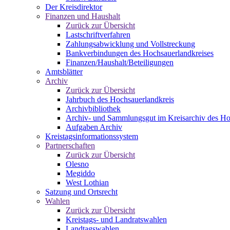
Der Kreisdirektor
Finanzen und Haushalt
Zurück zur Übersicht
Lastschriftverfahren
Zahlungsabwicklung und Vollstreckung
Bankverbindungen des Hochsauerlandkreises
Finanzen/Haushalt/Beteiligungen
Amtsblätter
Archiv
Zurück zur Übersicht
Jahrbuch des Hochsauerlandkreis
Archivbibliothek
Archiv- und Sammlungsgut im Kreisarchiv des Ho
Aufgaben Archiv
Kreistagsinformationssystem
Partnerschaften
Zurück zur Übersicht
Olesno
Megiddo
West Lothian
Satzung und Ortsrecht
Wahlen
Zurück zur Übersicht
Kreistags- und Landratswahlen
Landtagswahlen