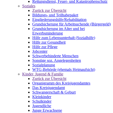
Rettungsdienst, Feuer- und Katastrophenschutz
Soziales
Zurück zur Übersicht
Bildungs- und Teilhabepaket
Eingliederungshilfe/Rehabilitation
Grundsicherung für Arbeitsuchende (Bürgergeld)
Grundsicherung im Alter und bei
Erwerbsminderung
Hilfe zum Lebensunterhalt (Sozialhilfe)
Hilfe zur Gesundheit
Hilfe zur Pflege
Jobcenter
Schwerbehinderte Menschen
Sonstige soz. Angelegenheiten
Sozialplanung
WTG-Behörde (ehemals Heimaufsicht)
Kinder, Jugend & Familie
Zurück zur Übersicht
Organigramm des Kreisjugendamtes
Das Kreisjugendamt
Schwangerschaft & Geburt
Kleinkinder
Schulkinder
Jugendliche
Junge Erwachsene