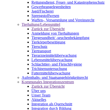
Rettungsdienst, Feuer- und Katastrophenschutz
Gewerbeangelegenheiten
Jagd/Fischerei
Sprengstoffwesen
Waffen-, Versammlung und Vereinsrecht
Tierhaltung/Lebensmittel
Zurück zur Übersicht
Anmeldung von Tierhaltungen
Tiergesundheit/ -seuchenbekämpfung
Tierkörperbeseitigung
Tierschutz
Tiertransport
Tierarzneimittelüberwachung
Lebensmittelüberwachung
Schlachttier- und Fleischhygiene
Trichinenuntersuchung
Futtermittelüberwachung
Aufenthalts- und Staatsangehörigkeitsrecht
Kommunales Integrationszentrum
Zurück zur Übersicht
Über uns
Unser Team
Aktuelles
Integration als Querschnitt
Integration durch Bildung