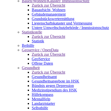
Bauen/Wohnen/Kataster/ Immissionsschutz
Zurück zur Übersicht
Bauaufsicht, Wohnen
Gebäudemanagement
Grundstückswertermittlung
Liegenschaftskataster und Vermessung
Untere Umweltschutzbehörde / Immissionsschutz
Statistikstelle
Zurück zur Übersicht
Statistik
Beihilfe
Geoservice / OpenData
Zurück zur Übersicht
GeoService
Offene Daten
Gesundheit
Zurück zur Übersicht
Gesundheitsamt
Gesundheitsangebote im HSK
Bündnis gegen Depression
Medizinstipendium des HSK
Hilfekompass
MentalHelp
Landarztstarter
Selbsthilfe