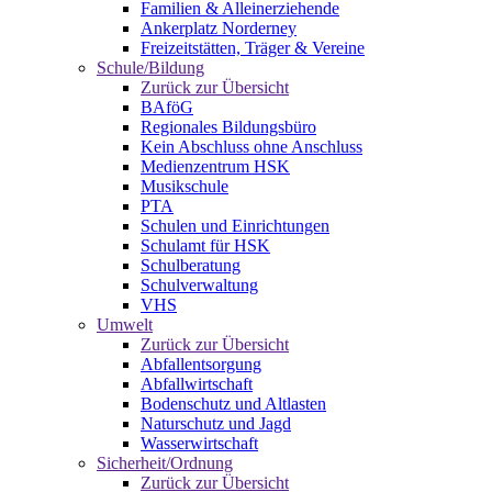
Familien & Alleinerziehende
Ankerplatz Norderney
Freizeitstätten, Träger & Vereine
Schule/Bildung
Zurück zur Übersicht
BAföG
Regionales Bildungsbüro
Kein Abschluss ohne Anschluss
Medienzentrum HSK
Musikschule
PTA
Schulen und Einrichtungen
Schulamt für HSK
Schulberatung
Schulverwaltung
VHS
Umwelt
Zurück zur Übersicht
Abfallentsorgung
Abfallwirtschaft
Bodenschutz und Altlasten
Naturschutz und Jagd
Wasserwirtschaft
Sicherheit/Ordnung
Zurück zur Übersicht