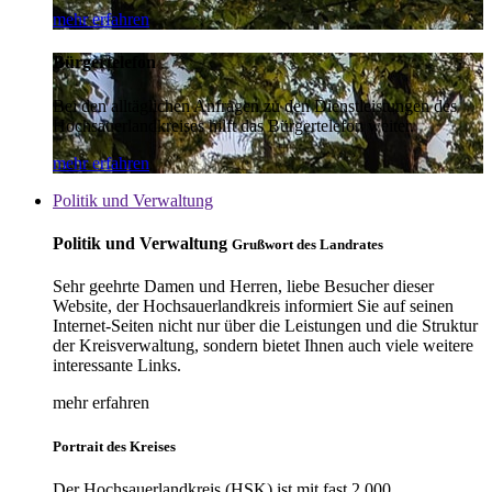
mehr erfahren
Bürgertelefon
Bei den alltäglichen Anfragen zu den Dienstleistungen des
Hochsauerlandkreises hilft das Bürgertelefon weiter.
mehr erfahren
Politik und Verwaltung
Politik und Verwaltung
Grußwort des Landrates
Sehr geehrte Damen und Herren, liebe Besucher dieser
Website, der Hochsauerlandkreis informiert Sie auf seinen
Internet-Seiten nicht nur über die Leistungen und die Struktur
der Kreisverwaltung, sondern bietet Ihnen auch viele weitere
interessante Links.
mehr erfahren
Portrait des Kreises
Der Hochsauerlandkreis (HSK) ist mit fast 2.000