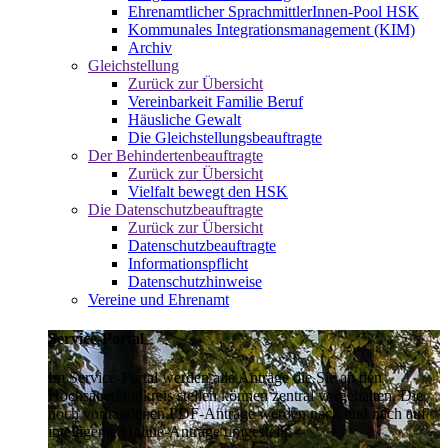
Ehrenamtlicher SprachmittlerInnen-Pool HSK
Kommunales Integrationsmanagement (KIM)
Archiv
Gleichstellung
Zurück zur Übersicht
Vereinbarkeit Familie Beruf
Häusliche Gewalt
Die Gleichstellungsbeauftragte
Der Behindertenbeauftragte
Zurück zur Übersicht
Vielfalt bewegt den HSK
Die Datenschutzbeauftragte
Zurück zur Übersicht
Datenschutzbeauftragte
Informationspflicht
Datenschutzhinweise
Vereine und Ehrenamt
Service-Portal
Im Service-Portal werden alle Anträge die Sie an den
Hochsauerlandkreis stellen können zentral vorgehalten. Die
noch vorhandenen PDF-Anträge werden nach und nach auf
intelligente Online-Anträge umgestellt.