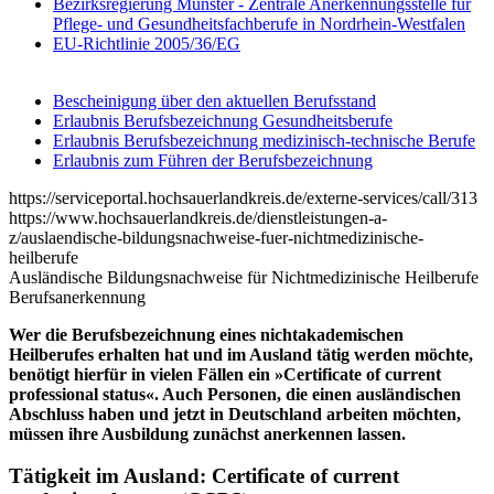
Bezirksregierung Münster - Zentrale Anerkennungsstelle für
Pflege- und Gesundheitsfachberufe in Nordrhein-Westfalen
EU-Richtlinie 2005/36/EG
Bescheinigung über den aktuellen Berufsstand
Erlaubnis Berufsbezeichnung Gesundheitsberufe
Erlaubnis Berufsbezeichnung medizinisch-technische Berufe
Erlaubnis zum Führen der Berufsbezeichnung
https://serviceportal.hochsauerlandkreis.de/externe-services/call/313
https://www.hochsauerlandkreis.de/dienstleistungen-a-
z/auslaendische-bildungsnachweise-fuer-nichtmedizinische-
heilberufe
Ausländische Bildungsnachweise für Nichtmedizinische Heilberufe
Berufsanerkennung
Wer die Berufsbezeichnung eines nichtakademischen
Heilberufes erhalten hat und im Ausland tätig werden möchte,
benötigt hierfür in vielen Fällen ein »Certificate of current
professional status«. Auch Personen, die einen ausländischen
Abschluss haben und jetzt in Deutschland arbeiten möchten,
müssen ihre Ausbildung zunächst anerkennen lassen.
Tätigkeit im Ausland: Certificate of current