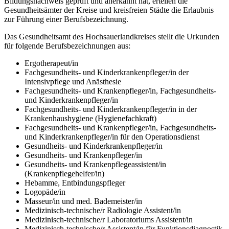
Bildungsnachweis geprüft und anerkannt hat, erteilen die
Gesundheitsämter der Kreise und kreisfreien Städte die Erlaubnis
zur Führung einer Berufsbezeichnung.
Das Gesundheitsamt des Hochsauerlandkreises stellt die Urkunden
für folgende Berufsbezeichnungen aus:
Ergotherapeut/in
Fachgesundheits- und Kinderkrankenpfleger/in der
Intensivpflege und Anästhesie
Fachgesundheits- und Krankenpfleger/in, Fachgesundheits-
und Kinderkrankenpfleger/in
Fachgesundheits- und Kinderkrankenpfleger/in in der
Krankenhaushygiene (Hygienefachkraft)
Fachgesundheits- und Krankenpfleger/in, Fachgesundheits-
und Kinderkrankenpfleger/in für den Operationsdienst
Gesundheits- und Kinderkrankenpfleger/in
Gesundheits- und Krankenpfleger/in
Gesundheits- und Krankenpflegeassistent/in
(Krankenpflegehelfer/in)
Hebamme, Entbindungspfleger
Logopäde/in
Masseur/in und med. Bademeister/in
Medizinisch-technische/r Radiologie Assistent/in
Medizinisch-technische/r Laboratoriums Assistent/in
Medizinisch-technische/r Assistent/in für Funktionsdiagnostik