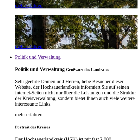
mehr erfahren
Bürgertelefon
Bei den alltäglichen Anfragen zu den Dienstleistungen des
Hochsauerlandkreises hilft das Bürgertelefon weiter.
mehr erfahren
Politik und Verwaltung
Politik und Verwaltung
Grußwort des Landrates
Sehr geehrte Damen und Herren, liebe Besucher dieser
Website, der Hochsauerlandkreis informiert Sie auf seinen
Internet-Seiten nicht nur über die Leistungen und die Struktur
der Kreisverwaltung, sondern bietet Ihnen auch viele weitere
interessante Links.
mehr erfahren
Portrait des Kreises
Der Hochsauerlandkreis (HSK) ist mit fast 2.000