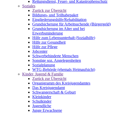
Rettungsdienst, Feuer- und Katastrophenschutz
Soziales
Zurück zur Übersicht
Bildungs- und Teilhabepaket
Eingliederungshilfe/Rehabilitation
Grundsicherung für Arbeitsuchende (Bürgergeld)
Grundsicherung im Alter und bei
Erwerbsminderung
Hilfe zum Lebensunterhalt (Sozialhilfe)
Hilfe zur Gesundheit
Hilfe zur Pflege
Jobcenter
Schwerbehinderte Menschen
Sonstige soz. Angelegenheiten
Sozialplanung
WTG-Behörde (ehemals Heimaufsicht)
Kinder, Jugend & Familie
Zurück zur Übersicht
Organigramm des Kreisjugendamtes
Das Kreisjugendamt
Schwangerschaft & Geburt
Kleinkinder
Schulkinder
Jugendliche
Junge Erwachsene