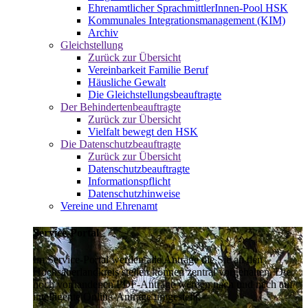
Ehrenamtlicher SprachmittlerInnen-Pool HSK
Kommunales Integrationsmanagement (KIM)
Archiv
Gleichstellung
Zurück zur Übersicht
Vereinbarkeit Familie Beruf
Häusliche Gewalt
Die Gleichstellungsbeauftragte
Der Behindertenbeauftragte
Zurück zur Übersicht
Vielfalt bewegt den HSK
Die Datenschutzbeauftragte
Zurück zur Übersicht
Datenschutzbeauftragte
Informationspflicht
Datenschutzhinweise
Vereine und Ehrenamt
Service-Portal
Im Service-Portal werden alle Anträge die Sie an den
Hochsauerlandkreis stellen können zentral vorgehalten. Die
noch vorhandenen PDF-Anträge werden nach und nach auf
intelligente Online-Anträge umgestellt.