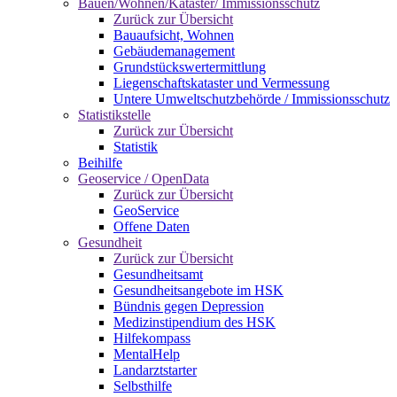
Bauen/Wohnen/Kataster/ Immissionsschutz
Zurück zur Übersicht
Bauaufsicht, Wohnen
Gebäudemanagement
Grundstückswertermittlung
Liegenschaftskataster und Vermessung
Untere Umweltschutzbehörde / Immissionsschutz
Statistikstelle
Zurück zur Übersicht
Statistik
Beihilfe
Geoservice / OpenData
Zurück zur Übersicht
GeoService
Offene Daten
Gesundheit
Zurück zur Übersicht
Gesundheitsamt
Gesundheitsangebote im HSK
Bündnis gegen Depression
Medizinstipendium des HSK
Hilfekompass
MentalHelp
Landarztstarter
Selbsthilfe