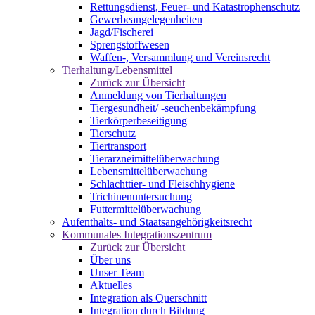
Rettungsdienst, Feuer- und Katastrophenschutz
Gewerbeangelegenheiten
Jagd/Fischerei
Sprengstoffwesen
Waffen-, Versammlung und Vereinsrecht
Tierhaltung/Lebensmittel
Zurück zur Übersicht
Anmeldung von Tierhaltungen
Tiergesundheit/ -seuchenbekämpfung
Tierkörperbeseitigung
Tierschutz
Tiertransport
Tierarzneimittelüberwachung
Lebensmittelüberwachung
Schlachttier- und Fleischhygiene
Trichinenuntersuchung
Futtermittelüberwachung
Aufenthalts- und Staatsangehörigkeitsrecht
Kommunales Integrationszentrum
Zurück zur Übersicht
Über uns
Unser Team
Aktuelles
Integration als Querschnitt
Integration durch Bildung