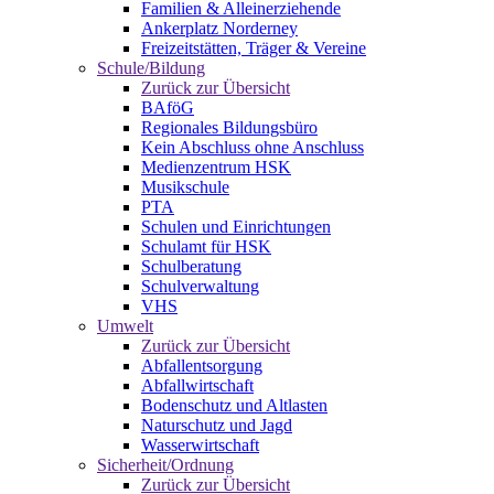
Familien & Alleinerziehende
Ankerplatz Norderney
Freizeitstätten, Träger & Vereine
Schule/Bildung
Zurück zur Übersicht
BAföG
Regionales Bildungsbüro
Kein Abschluss ohne Anschluss
Medienzentrum HSK
Musikschule
PTA
Schulen und Einrichtungen
Schulamt für HSK
Schulberatung
Schulverwaltung
VHS
Umwelt
Zurück zur Übersicht
Abfallentsorgung
Abfallwirtschaft
Bodenschutz und Altlasten
Naturschutz und Jagd
Wasserwirtschaft
Sicherheit/Ordnung
Zurück zur Übersicht