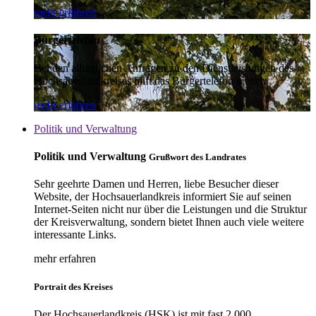
mehr erfahren
Bürgertelefon
Bei den alltäglichen Anfragen zu den Dienstleistungen des
Hochsauerlandkreises hilft das Bürgertelefon weiter.
mehr erfahren
Politik und Verwaltung
Politik und Verwaltung
Grußwort des Landrates
Sehr geehrte Damen und Herren, liebe Besucher dieser
Website, der Hochsauerlandkreis informiert Sie auf seinen
Internet-Seiten nicht nur über die Leistungen und die Struktur
der Kreisverwaltung, sondern bietet Ihnen auch viele weitere
interessante Links.
mehr erfahren
Portrait des Kreises
Der Hochsauerlandkreis (HSK) ist mit fast 2.000