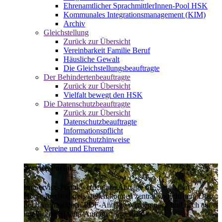
Ehrenamtlicher SprachmittlerInnen-Pool HSK
Kommunales Integrationsmanagement (KIM)
Archiv
Gleichstellung
Zurück zur Übersicht
Vereinbarkeit Familie Beruf
Häusliche Gewalt
Die Gleichstellungsbeauftragte
Der Behindertenbeauftragte
Zurück zur Übersicht
Vielfalt bewegt den HSK
Die Datenschutzbeauftragte
Zurück zur Übersicht
Datenschutzbeauftragte
Informationspflicht
Datenschutzhinweise
Vereine und Ehrenamt
Service-Portal
Im Service-Portal werden alle Anträge die Sie an den
Hochsauerlandkreis stellen können zentral vorgehalten. Die
noch vorhandenen PDF-Anträge werden nach und nach auf
intelligente Online-Anträge umgestellt.