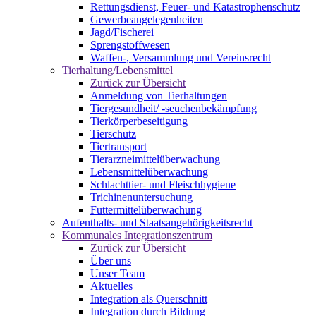
Rettungsdienst, Feuer- und Katastrophenschutz
Gewerbeangelegenheiten
Jagd/Fischerei
Sprengstoffwesen
Waffen-, Versammlung und Vereinsrecht
Tierhaltung/Lebensmittel
Zurück zur Übersicht
Anmeldung von Tierhaltungen
Tiergesundheit/ -seuchenbekämpfung
Tierkörperbeseitigung
Tierschutz
Tiertransport
Tierarzneimittelüberwachung
Lebensmittelüberwachung
Schlachttier- und Fleischhygiene
Trichinenuntersuchung
Futtermittelüberwachung
Aufenthalts- und Staatsangehörigkeitsrecht
Kommunales Integrationszentrum
Zurück zur Übersicht
Über uns
Unser Team
Aktuelles
Integration als Querschnitt
Integration durch Bildung