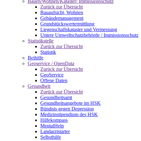
Bauen/Wohnen/Kataster/ Immissionsschutz
Zurück zur Übersicht
Bauaufsicht, Wohnen
Gebäudemanagement
Grundstückswertermittlung
Liegenschaftskataster und Vermessung
Untere Umweltschutzbehörde / Immissionsschutz
Statistikstelle
Zurück zur Übersicht
Statistik
Beihilfe
Geoservice / OpenData
Zurück zur Übersicht
GeoService
Offene Daten
Gesundheit
Zurück zur Übersicht
Gesundheitsamt
Gesundheitsangebote im HSK
Bündnis gegen Depression
Medizinstipendium des HSK
Hilfekompass
MentalHelp
Landarztstarter
Selbsthilfe