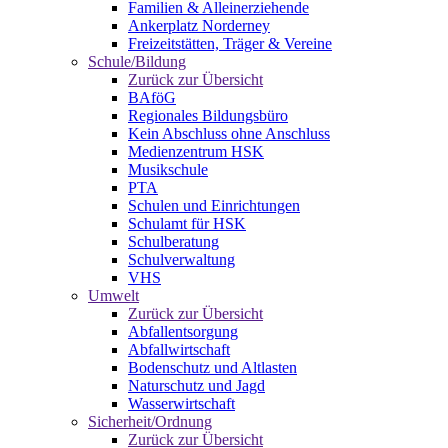
Familien & Alleinerziehende
Ankerplatz Norderney
Freizeitstätten, Träger & Vereine
Schule/Bildung
Zurück zur Übersicht
BAföG
Regionales Bildungsbüro
Kein Abschluss ohne Anschluss
Medienzentrum HSK
Musikschule
PTA
Schulen und Einrichtungen
Schulamt für HSK
Schulberatung
Schulverwaltung
VHS
Umwelt
Zurück zur Übersicht
Abfallentsorgung
Abfallwirtschaft
Bodenschutz und Altlasten
Naturschutz und Jagd
Wasserwirtschaft
Sicherheit/Ordnung
Zurück zur Übersicht