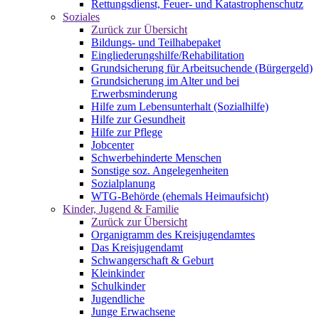
Rettungsdienst, Feuer- und Katastrophenschutz
Soziales
Zurück zur Übersicht
Bildungs- und Teilhabepaket
Eingliederungshilfe/Rehabilitation
Grundsicherung für Arbeitsuchende (Bürgergeld)
Grundsicherung im Alter und bei
Erwerbsminderung
Hilfe zum Lebensunterhalt (Sozialhilfe)
Hilfe zur Gesundheit
Hilfe zur Pflege
Jobcenter
Schwerbehinderte Menschen
Sonstige soz. Angelegenheiten
Sozialplanung
WTG-Behörde (ehemals Heimaufsicht)
Kinder, Jugend & Familie
Zurück zur Übersicht
Organigramm des Kreisjugendamtes
Das Kreisjugendamt
Schwangerschaft & Geburt
Kleinkinder
Schulkinder
Jugendliche
Junge Erwachsene