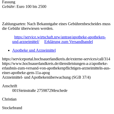
Fassung
Gebühr
: Euro 100 bis 2500
Zahlungsarten: Nach Bekanntgabe eines Gebührenbescheides muss
die Gebühr überwiesen werden.
https://service.wirtschaft.nrw/antrag/apotheke-apotheken-
und-arzneimittel/
Erklärung zum Versandhandel
Apotheke und Arzneimittel
https://serviceportal.hochsauerlandkreis.de/externe-services/call/314
https://www.hochsauerlandkreis.de/dienstleistungen-a-z/apotheke-
erlaubnis-zum-versand-von-apothekenpflichtigen-arzneimitteln-aus-
einer-apotheke-gem-11a-apog
Arzneimittel- und Apothekenüberwachung (SGB 37/4)
Anschrift
001
Steinstraße 27
59872
Meschede
Christian
Stockebrand