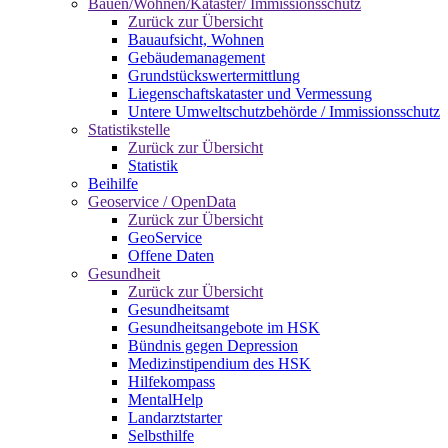
Bauen/Wohnen/Kataster/ Immissionsschutz
Zurück zur Übersicht
Bauaufsicht, Wohnen
Gebäudemanagement
Grundstückswertermittlung
Liegenschaftskataster und Vermessung
Untere Umweltschutzbehörde / Immissionsschutz
Statistikstelle
Zurück zur Übersicht
Statistik
Beihilfe
Geoservice / OpenData
Zurück zur Übersicht
GeoService
Offene Daten
Gesundheit
Zurück zur Übersicht
Gesundheitsamt
Gesundheitsangebote im HSK
Bündnis gegen Depression
Medizinstipendium des HSK
Hilfekompass
MentalHelp
Landarztstarter
Selbsthilfe