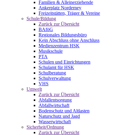
Familien & Alleinerziehende
Ankerplatz Norderney
Freizeitstätten, Träger & Vereine
Schule/Bildung
Zurück zur Übersicht
BAföG
Regionales Bildungsbüro
Kein Abschluss ohne Anschluss
Medienzentrum HSK
Musikschule
PTA
Schulen und Einrichtungen
Schulamt für HSK
Schulberatung
Schulverwaltung
VHS
Umwelt
Zurück zur Übersicht
Abfallentsorgung
Abfallwirtschaft
Bodenschutz und Altlasten
Naturschutz und Jagd
Wasserwirtschaft
Sicherheit/Ordnung
Zurück zur Übersicht