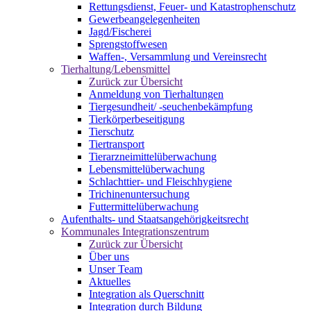
Rettungsdienst, Feuer- und Katastrophenschutz
Gewerbeangelegenheiten
Jagd/Fischerei
Sprengstoffwesen
Waffen-, Versammlung und Vereinsrecht
Tierhaltung/Lebensmittel
Zurück zur Übersicht
Anmeldung von Tierhaltungen
Tiergesundheit/ -seuchenbekämpfung
Tierkörperbeseitigung
Tierschutz
Tiertransport
Tierarzneimittelüberwachung
Lebensmittelüberwachung
Schlachttier- und Fleischhygiene
Trichinenuntersuchung
Futtermittelüberwachung
Aufenthalts- und Staatsangehörigkeitsrecht
Kommunales Integrationszentrum
Zurück zur Übersicht
Über uns
Unser Team
Aktuelles
Integration als Querschnitt
Integration durch Bildung