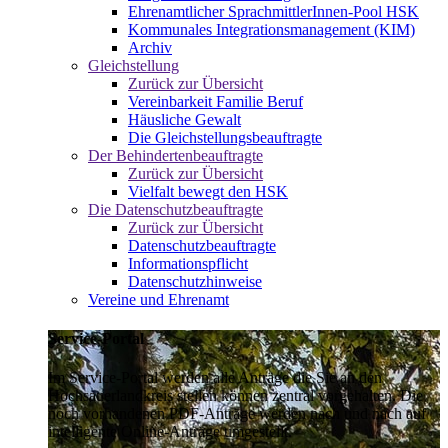
Ehrenamtlicher SprachmittlerInnen-Pool HSK
Kommunales Integrationsmanagement (KIM)
Archiv
Gleichstellung
Zurück zur Übersicht
Vereinbarkeit Familie Beruf
Häusliche Gewalt
Die Gleichstellungsbeauftragte
Der Behindertenbeauftragte
Zurück zur Übersicht
Vielfalt bewegt den HSK
Die Datenschutzbeauftragte
Zurück zur Übersicht
Datenschutzbeauftragte
Informationspflicht
Datenschutzhinweise
Vereine und Ehrenamt
Service-Portal
Im Service-Portal werden alle Anträge die Sie an den
Hochsauerlandkreis stellen können zentral vorgehalten. Die
noch vorhandenen PDF-Anträge werden nach und nach auf
intelligente Online-Anträge umgestellt.