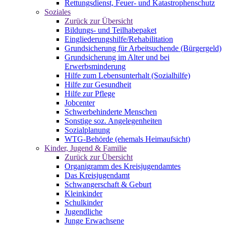
Rettungsdienst, Feuer- und Katastrophenschutz
Soziales
Zurück zur Übersicht
Bildungs- und Teilhabepaket
Eingliederungshilfe/Rehabilitation
Grundsicherung für Arbeitsuchende (Bürgergeld)
Grundsicherung im Alter und bei
Erwerbsminderung
Hilfe zum Lebensunterhalt (Sozialhilfe)
Hilfe zur Gesundheit
Hilfe zur Pflege
Jobcenter
Schwerbehinderte Menschen
Sonstige soz. Angelegenheiten
Sozialplanung
WTG-Behörde (ehemals Heimaufsicht)
Kinder, Jugend & Familie
Zurück zur Übersicht
Organigramm des Kreisjugendamtes
Das Kreisjugendamt
Schwangerschaft & Geburt
Kleinkinder
Schulkinder
Jugendliche
Junge Erwachsene