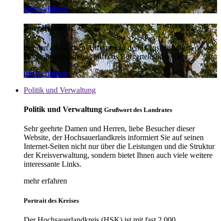
mehr erfahren
Bürgertelefon
Bei den alltäglichen Anfragen zu den Dienstleistungen des
Hochsauerlandkreises hilft das Bürgertelefon weiter.
mehr erfahren
Politik und Verwaltung
Politik und Verwaltung
Grußwort des Landrates
Sehr geehrte Damen und Herren, liebe Besucher dieser
Website, der Hochsauerlandkreis informiert Sie auf seinen
Internet-Seiten nicht nur über die Leistungen und die Struktur
der Kreisverwaltung, sondern bietet Ihnen auch viele weitere
interessante Links.
mehr erfahren
Portrait des Kreises
Der Hochsauerlandkreis (HSK) ist mit fast 2.000