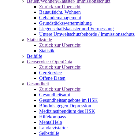
Bauen/Wohnen/Kataster/ Immissionsschutz
Zurück zur Übersicht
Bauaufsicht, Wohnen
Gebäudemanagement
Grundstückswertermittlung
Liegenschaftskataster und Vermessung
Untere Umweltschutzbehörde / Immissionsschutz
Statistikstelle
Zurück zur Übersicht
Statistik
Beihilfe
Geoservice / OpenData
Zurück zur Übersicht
GeoService
Offene Daten
Gesundheit
Zurück zur Übersicht
Gesundheitsamt
Gesundheitsangebote im HSK
Bündnis gegen Depression
Medizinstipendium des HSK
Hilfekompass
MentalHelp
Landarztstarter
Selbsthilfe