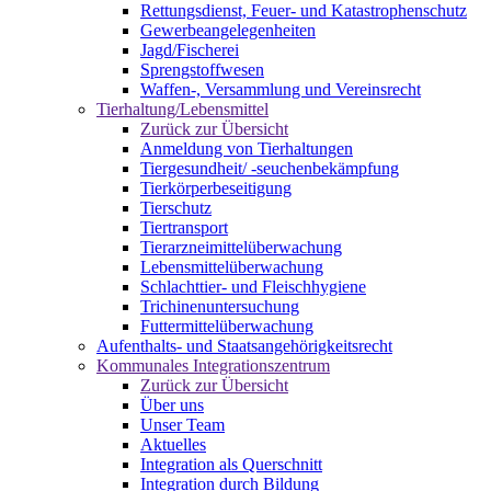
Rettungsdienst, Feuer- und Katastrophenschutz
Gewerbeangelegenheiten
Jagd/Fischerei
Sprengstoffwesen
Waffen-, Versammlung und Vereinsrecht
Tierhaltung/Lebensmittel
Zurück zur Übersicht
Anmeldung von Tierhaltungen
Tiergesundheit/ -seuchenbekämpfung
Tierkörperbeseitigung
Tierschutz
Tiertransport
Tierarzneimittelüberwachung
Lebensmittelüberwachung
Schlachttier- und Fleischhygiene
Trichinenuntersuchung
Futtermittelüberwachung
Aufenthalts- und Staatsangehörigkeitsrecht
Kommunales Integrationszentrum
Zurück zur Übersicht
Über uns
Unser Team
Aktuelles
Integration als Querschnitt
Integration durch Bildung