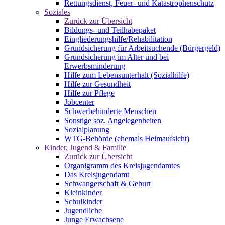
Rettungsdienst, Feuer- und Katastrophenschutz
Soziales
Zurück zur Übersicht
Bildungs- und Teilhabepaket
Eingliederungshilfe/Rehabilitation
Grundsicherung für Arbeitsuchende (Bürgergeld)
Grundsicherung im Alter und bei
Erwerbsminderung
Hilfe zum Lebensunterhalt (Sozialhilfe)
Hilfe zur Gesundheit
Hilfe zur Pflege
Jobcenter
Schwerbehinderte Menschen
Sonstige soz. Angelegenheiten
Sozialplanung
WTG-Behörde (ehemals Heimaufsicht)
Kinder, Jugend & Familie
Zurück zur Übersicht
Organigramm des Kreisjugendamtes
Das Kreisjugendamt
Schwangerschaft & Geburt
Kleinkinder
Schulkinder
Jugendliche
Junge Erwachsene