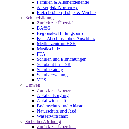
Familien & Alleinerziehende
Ankerplatz Norderney
Freizeitstätten, Träger & Vereine
Schule/Bildung
Zurück zur Übersicht
BAföG
Regionales Bildungsbüro
Kein Abschluss ohne Anschluss
Medienzentrum HSK
Musikschule
PTA
Schulen und Einrichtungen
Schulamt für HSK
Schulberatung
Schulverwaltung
VHS
Umwelt
Zurück zur Übersicht
Abfallentsorgung
Abfallwirtschaft
Bodenschutz und Altlasten
Naturschutz und Jagd
Wasserwirtschaft
Sicherheit/Ordnung
Zurück zur Übersicht