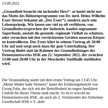
13.09.2022
„Gesundheit braucht ein lachendes Herz“-
so lautet nicht nur
das Motto des Bühnenprogramms von Dr. med. Heinz-Wilhelm
Esser (besser bekannt als „Doc Esser“), sondern auch sein
Lebensprinzip. Wir lassen uns viel zu oft verführen, von
Gesundheitsversprechen der Industrie, kaufen sogenannte
Superfoods, anstatt die gesunde, regionale Vielfalt zu schätzen,
oder versuchen mit den verrücktesten Geräten unseren Körper
zu kontrollieren. Doc Esser klärt in seinem Vortrag ab 18:00
Uhr auf und sorgt noch dazu für gute Unterhaltung. Der
Vortrag findet statt im Rahmen des
Gesundheitstages des
Demenznetzwerks HSK am 22. September 2022, der zwischen
13:00 und 20:00 Uhr in der Mescheder Stadthalle stattfinden
wird.
Die Veranstaltung startet mit dem ersten Vortrag um 13:45 Uhr.
„Meine Mutter hatte Demenz“ lautet der Erfahrungsbericht von
Georg Fuhs, der sich seit der Betroffenheit im engen familiären
Umfeld für dieses Thema stark macht. So ist er sowohl im
Demenznetzwerk HSK, als auch als 2. Vorsitzender der Alzheimer
Gesellschaft HSK e.V. aktiv.