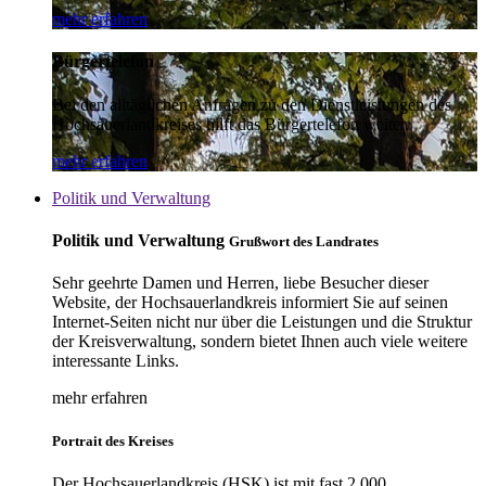
mehr erfahren
Bürgertelefon
Bei den alltäglichen Anfragen zu den Dienstleistungen des
Hochsauerlandkreises hilft das Bürgertelefon weiter.
mehr erfahren
Politik und Verwaltung
Politik und Verwaltung
Grußwort des Landrates
Sehr geehrte Damen und Herren, liebe Besucher dieser
Website, der Hochsauerlandkreis informiert Sie auf seinen
Internet-Seiten nicht nur über die Leistungen und die Struktur
der Kreisverwaltung, sondern bietet Ihnen auch viele weitere
interessante Links.
mehr erfahren
Portrait des Kreises
Der Hochsauerlandkreis (HSK) ist mit fast 2.000