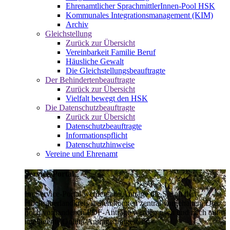
Ehrenamtlicher SprachmittlerInnen-Pool HSK
Kommunales Integrationsmanagement (KIM)
Archiv
Gleichstellung
Zurück zur Übersicht
Vereinbarkeit Familie Beruf
Häusliche Gewalt
Die Gleichstellungsbeauftragte
Der Behindertenbeauftragte
Zurück zur Übersicht
Vielfalt bewegt den HSK
Die Datenschutzbeauftragte
Zurück zur Übersicht
Datenschutzbeauftragte
Informationspflicht
Datenschutzhinweise
Vereine und Ehrenamt
Service-Portal
Im Service-Portal werden alle Anträge die Sie an den
Hochsauerlandkreis stellen können zentral vorgehalten. Die
noch vorhandenen PDF-Anträge werden nach und nach auf
intelligente Online-Anträge umgestellt.