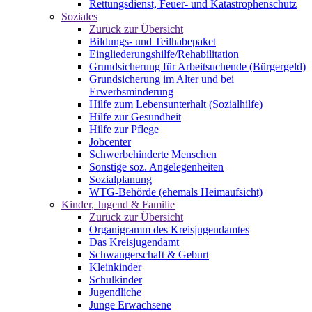
Rettungsdienst, Feuer- und Katastrophenschutz
Soziales
Zurück zur Übersicht
Bildungs- und Teilhabepaket
Eingliederungshilfe/Rehabilitation
Grundsicherung für Arbeitsuchende (Bürgergeld)
Grundsicherung im Alter und bei
Erwerbsminderung
Hilfe zum Lebensunterhalt (Sozialhilfe)
Hilfe zur Gesundheit
Hilfe zur Pflege
Jobcenter
Schwerbehinderte Menschen
Sonstige soz. Angelegenheiten
Sozialplanung
WTG-Behörde (ehemals Heimaufsicht)
Kinder, Jugend & Familie
Zurück zur Übersicht
Organigramm des Kreisjugendamtes
Das Kreisjugendamt
Schwangerschaft & Geburt
Kleinkinder
Schulkinder
Jugendliche
Junge Erwachsene