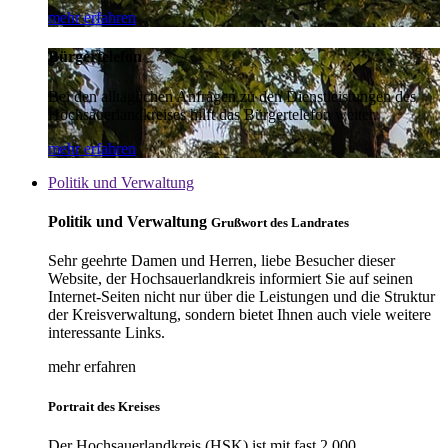
mehr erfahren
Bürgertelefon
Bei den alltäglichen Anfragen zu den Dienstleistungen des
Hochsauerlandkreises hilft das Bürgertelefon weiter.
mehr erfahren
Politik und Verwaltung
Politik und Verwaltung
Grußwort des Landrates
Sehr geehrte Damen und Herren, liebe Besucher dieser
Website, der Hochsauerlandkreis informiert Sie auf seinen
Internet-Seiten nicht nur über die Leistungen und die Struktur
der Kreisverwaltung, sondern bietet Ihnen auch viele weitere
interessante Links.
mehr erfahren
Portrait des Kreises
Der Hochsauerlandkreis (HSK) ist mit fast 2.000