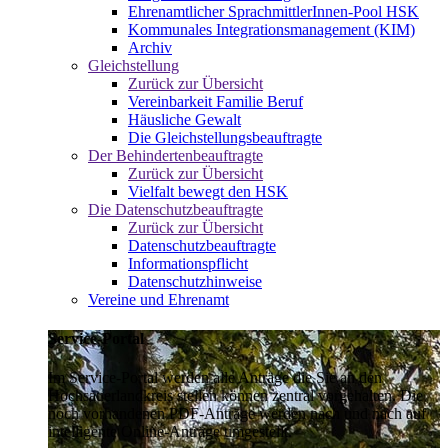
Ehrenamtlicher SprachmittlerInnen-Pool HSK
Kommunales Integrationsmanagement (KIM)
Archiv
Gleichstellung
Zurück zur Übersicht
Vereinbarkeit Familie Beruf
Häusliche Gewalt
Die Gleichstellungsbeauftragte
Der Behindertenbeauftragte
Zurück zur Übersicht
Vielfalt bewegt den HSK
Die Datenschutzbeauftragte
Zurück zur Übersicht
Datenschutzbeauftragte
Informationspflicht
Datenschutzhinweise
Vereine und Ehrenamt
Service-Portal
Im Service-Portal werden alle Anträge die Sie an den
Hochsauerlandkreis stellen können zentral vorgehalten. Die
noch vorhandenen PDF-Anträge werden nach und nach auf
intelligente Online-Anträge umgestellt.