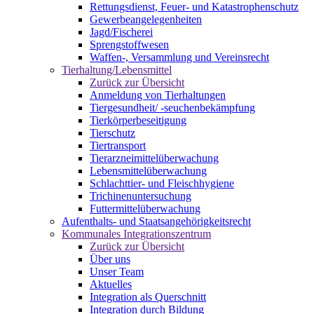
Rettungsdienst, Feuer- und Katastrophenschutz
Gewerbeangelegenheiten
Jagd/Fischerei
Sprengstoffwesen
Waffen-, Versammlung und Vereinsrecht
Tierhaltung/Lebensmittel
Zurück zur Übersicht
Anmeldung von Tierhaltungen
Tiergesundheit/ -seuchenbekämpfung
Tierkörperbeseitigung
Tierschutz
Tiertransport
Tierarzneimittelüberwachung
Lebensmittelüberwachung
Schlachttier- und Fleischhygiene
Trichinenuntersuchung
Futtermittelüberwachung
Aufenthalts- und Staatsangehörigkeitsrecht
Kommunales Integrationszentrum
Zurück zur Übersicht
Über uns
Unser Team
Aktuelles
Integration als Querschnitt
Integration durch Bildung