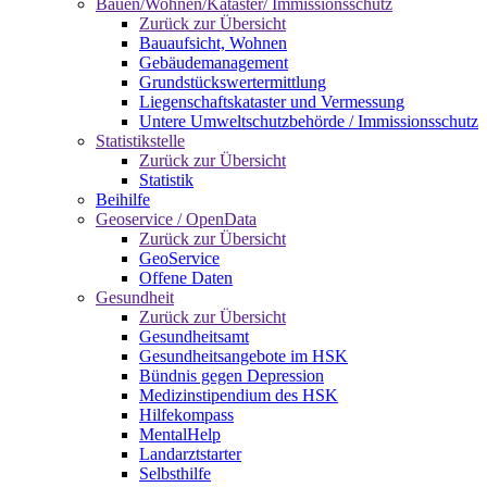
Bauen/Wohnen/Kataster/ Immissionsschutz
Zurück zur Übersicht
Bauaufsicht, Wohnen
Gebäudemanagement
Grundstückswertermittlung
Liegenschaftskataster und Vermessung
Untere Umweltschutzbehörde / Immissionsschutz
Statistikstelle
Zurück zur Übersicht
Statistik
Beihilfe
Geoservice / OpenData
Zurück zur Übersicht
GeoService
Offene Daten
Gesundheit
Zurück zur Übersicht
Gesundheitsamt
Gesundheitsangebote im HSK
Bündnis gegen Depression
Medizinstipendium des HSK
Hilfekompass
MentalHelp
Landarztstarter
Selbsthilfe