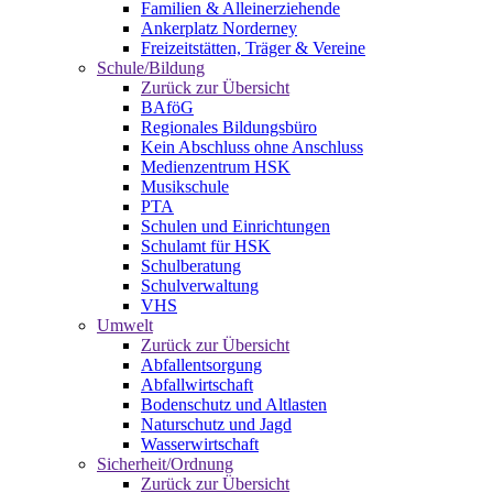
Familien & Alleinerziehende
Ankerplatz Norderney
Freizeitstätten, Träger & Vereine
Schule/Bildung
Zurück zur Übersicht
BAföG
Regionales Bildungsbüro
Kein Abschluss ohne Anschluss
Medienzentrum HSK
Musikschule
PTA
Schulen und Einrichtungen
Schulamt für HSK
Schulberatung
Schulverwaltung
VHS
Umwelt
Zurück zur Übersicht
Abfallentsorgung
Abfallwirtschaft
Bodenschutz und Altlasten
Naturschutz und Jagd
Wasserwirtschaft
Sicherheit/Ordnung
Zurück zur Übersicht