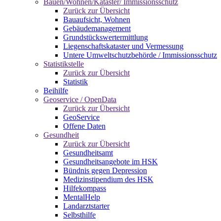
Bauen/Wohnen/Kataster/ Immissionsschutz
Zurück zur Übersicht
Bauaufsicht, Wohnen
Gebäudemanagement
Grundstückswertermittlung
Liegenschaftskataster und Vermessung
Untere Umweltschutzbehörde / Immissionsschutz
Statistikstelle
Zurück zur Übersicht
Statistik
Beihilfe
Geoservice / OpenData
Zurück zur Übersicht
GeoService
Offene Daten
Gesundheit
Zurück zur Übersicht
Gesundheitsamt
Gesundheitsangebote im HSK
Bündnis gegen Depression
Medizinstipendium des HSK
Hilfekompass
MentalHelp
Landarztstarter
Selbsthilfe