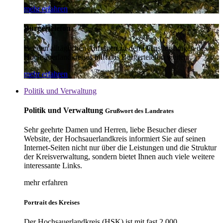
mehr erfahren
Bürgertelefon
Bei den alltäglichen Anfragen zu den Dienstleistungen des
Hochsauerlandkreises hilft das Bürgertelefon weiter.
mehr erfahren
Politik und Verwaltung
Politik und Verwaltung
Grußwort des Landrates
Sehr geehrte Damen und Herren, liebe Besucher dieser
Website, der Hochsauerlandkreis informiert Sie auf seinen
Internet-Seiten nicht nur über die Leistungen und die Struktur
der Kreisverwaltung, sondern bietet Ihnen auch viele weitere
interessante Links.
mehr erfahren
Portrait des Kreises
Der Hochsauerlandkreis (HSK) ist mit fast 2.000