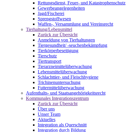
Rettungsdienst, Feuer- und Katastrophenschutz
Gewerbeangelegenheiten
Jagd/Fischerei
Sprengstoffwesen
Waffen-, Versammlung und Vereinsrecht
Tierhaltung/Lebensmittel
Zurück zur Übersicht
Anmeldung von Tierhaltungen
Tiergesundheit/ -seuchenbekämpfung
Tierkörperbeseitigung
Tierschutz
Tiertransport
Tierarzneimittelüberwachung
Lebensmittelüberwachung
Schlachttier- und Fleischhygiene
Trichinenuntersuchung
Futtermittelüberwachung
Aufenthalts- und Staatsangehörigkeitsrecht
Kommunales Integrationszentrum
Zurück zur Übersicht
Über uns
Unser Team
Aktuelles
Integration als Querschnitt
Integration durch Bildung