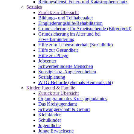
Rettungsdienst, Feuer- und Katastrophenschutz
Soziales
Zurück zur Übersicht
Bildungs- und Teilhabepaket
Eingliederungshilfe/Rehabilitation
Grundsicherung für Arbeitsuchende (Bürgergeld)
Grundsicherung im Alter und bei
Erwerbsminderung
Hilfe zum Lebensunterhalt (Sozialhilfe)
Hilfe zur Gesundheit
Hilfe zur Pflege
Jobcenter
Schwerbehinderte Menschen
Sonstige soz. Angelegenheiten
Sozialplanung
WTG-Behörde (ehemals Heimaufsicht)
Kinder, Jugend & Familie
Zurück zur Übersicht
Organigramm des Kreisjugendamtes
Das Kreisjugendamt
Schwangerschaft & Geburt
Kleinkinder
Schulkinder
Jugendliche
Junge Erwachsene