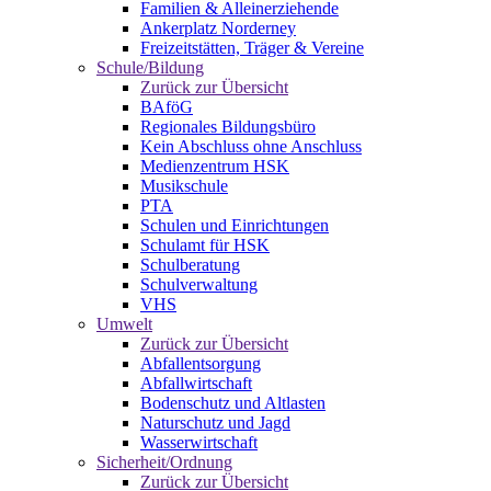
Familien & Alleinerziehende
Ankerplatz Norderney
Freizeitstätten, Träger & Vereine
Schule/Bildung
Zurück zur Übersicht
BAföG
Regionales Bildungsbüro
Kein Abschluss ohne Anschluss
Medienzentrum HSK
Musikschule
PTA
Schulen und Einrichtungen
Schulamt für HSK
Schulberatung
Schulverwaltung
VHS
Umwelt
Zurück zur Übersicht
Abfallentsorgung
Abfallwirtschaft
Bodenschutz und Altlasten
Naturschutz und Jagd
Wasserwirtschaft
Sicherheit/Ordnung
Zurück zur Übersicht