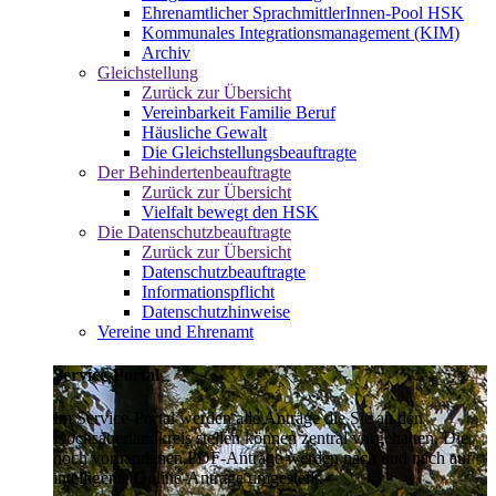
Ehrenamtlicher SprachmittlerInnen-Pool HSK
Kommunales Integrationsmanagement (KIM)
Archiv
Gleichstellung
Zurück zur Übersicht
Vereinbarkeit Familie Beruf
Häusliche Gewalt
Die Gleichstellungsbeauftragte
Der Behindertenbeauftragte
Zurück zur Übersicht
Vielfalt bewegt den HSK
Die Datenschutzbeauftragte
Zurück zur Übersicht
Datenschutzbeauftragte
Informationspflicht
Datenschutzhinweise
Vereine und Ehrenamt
Service-Portal
Im Service-Portal werden alle Anträge die Sie an den
Hochsauerlandkreis stellen können zentral vorgehalten. Die
noch vorhandenen PDF-Anträge werden nach und nach auf
intelligente Online-Anträge umgestellt.