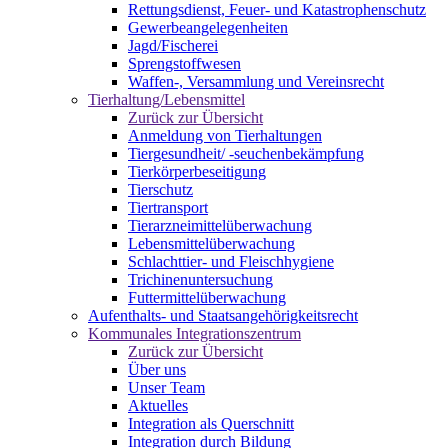
Rettungsdienst, Feuer- und Katastrophenschutz
Gewerbeangelegenheiten
Jagd/Fischerei
Sprengstoffwesen
Waffen-, Versammlung und Vereinsrecht
Tierhaltung/Lebensmittel
Zurück zur Übersicht
Anmeldung von Tierhaltungen
Tiergesundheit/ -seuchenbekämpfung
Tierkörperbeseitigung
Tierschutz
Tiertransport
Tierarzneimittelüberwachung
Lebensmittelüberwachung
Schlachttier- und Fleischhygiene
Trichinenuntersuchung
Futtermittelüberwachung
Aufenthalts- und Staatsangehörigkeitsrecht
Kommunales Integrationszentrum
Zurück zur Übersicht
Über uns
Unser Team
Aktuelles
Integration als Querschnitt
Integration durch Bildung