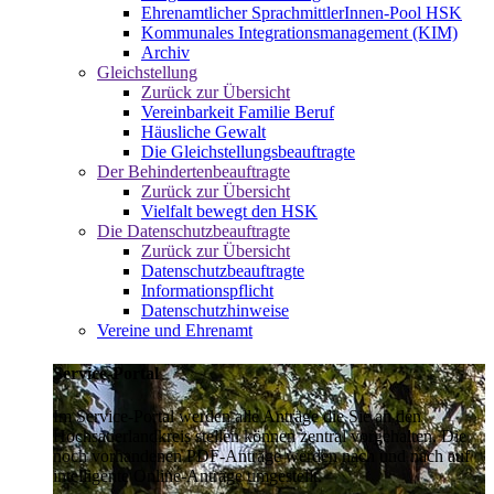
Ehrenamtlicher SprachmittlerInnen-Pool HSK
Kommunales Integrationsmanagement (KIM)
Archiv
Gleichstellung
Zurück zur Übersicht
Vereinbarkeit Familie Beruf
Häusliche Gewalt
Die Gleichstellungsbeauftragte
Der Behindertenbeauftragte
Zurück zur Übersicht
Vielfalt bewegt den HSK
Die Datenschutzbeauftragte
Zurück zur Übersicht
Datenschutzbeauftragte
Informationspflicht
Datenschutzhinweise
Vereine und Ehrenamt
Service-Portal
Im Service-Portal werden alle Anträge die Sie an den
Hochsauerlandkreis stellen können zentral vorgehalten. Die
noch vorhandenen PDF-Anträge werden nach und nach auf
intelligente Online-Anträge umgestellt.