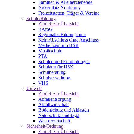
Familien & Alleinerziehende
Ankerplatz Norderney
Freizeitstätten, Träger & Vereine
Schule/Bildung
Zurück zur Übersicht
BAföG
Regionales Bildungsbüro
Kein Abschluss ohne Anschluss
Medienzentrum HSK
Musikschule
PTA
Schulen und Einrichtungen
Schulamt für HSK
Schulberatung
Schulverwaltung
VHS
Umwelt
Zurück zur Übersicht
Abfallentsorgung
Abfallwirtschaft
Bodenschutz und Altlasten
Naturschutz und Jagd
Wasserwirtschaft
Sicherheit/Ordnung
Zurück zur Übersicht