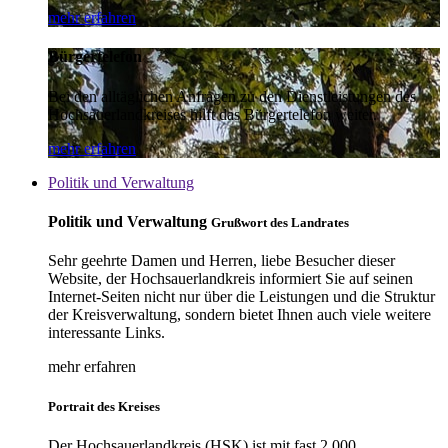
mehr erfahren
Bürgertelefon
Bei den alltäglichen Anfragen zu den Dienstleistungen des
Hochsauerlandkreises hilft das Bürgertelefon weiter.
mehr erfahren
Politik und Verwaltung
Politik und Verwaltung
Grußwort des Landrates
Sehr geehrte Damen und Herren, liebe Besucher dieser
Website, der Hochsauerlandkreis informiert Sie auf seinen
Internet-Seiten nicht nur über die Leistungen und die Struktur
der Kreisverwaltung, sondern bietet Ihnen auch viele weitere
interessante Links.
mehr erfahren
Portrait des Kreises
Der Hochsauerlandkreis (HSK) ist mit fast 2.000