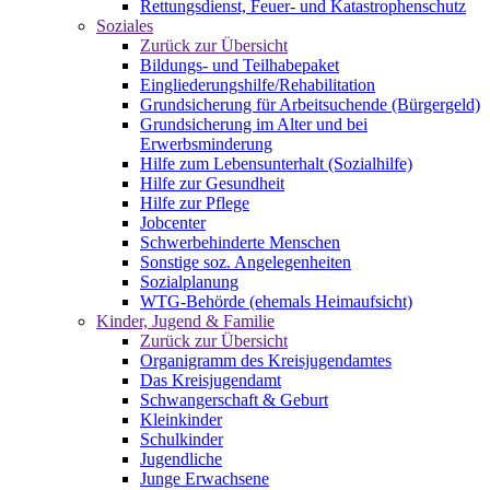
Rettungsdienst, Feuer- und Katastrophenschutz
Soziales
Zurück zur Übersicht
Bildungs- und Teilhabepaket
Eingliederungshilfe/Rehabilitation
Grundsicherung für Arbeitsuchende (Bürgergeld)
Grundsicherung im Alter und bei
Erwerbsminderung
Hilfe zum Lebensunterhalt (Sozialhilfe)
Hilfe zur Gesundheit
Hilfe zur Pflege
Jobcenter
Schwerbehinderte Menschen
Sonstige soz. Angelegenheiten
Sozialplanung
WTG-Behörde (ehemals Heimaufsicht)
Kinder, Jugend & Familie
Zurück zur Übersicht
Organigramm des Kreisjugendamtes
Das Kreisjugendamt
Schwangerschaft & Geburt
Kleinkinder
Schulkinder
Jugendliche
Junge Erwachsene