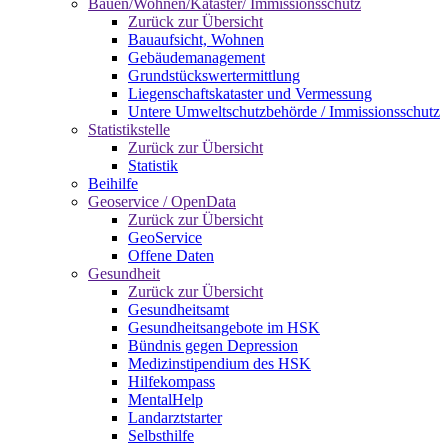
Bauen/Wohnen/Kataster/ Immissionsschutz
Zurück zur Übersicht
Bauaufsicht, Wohnen
Gebäudemanagement
Grundstückswertermittlung
Liegenschaftskataster und Vermessung
Untere Umweltschutzbehörde / Immissionsschutz
Statistikstelle
Zurück zur Übersicht
Statistik
Beihilfe
Geoservice / OpenData
Zurück zur Übersicht
GeoService
Offene Daten
Gesundheit
Zurück zur Übersicht
Gesundheitsamt
Gesundheitsangebote im HSK
Bündnis gegen Depression
Medizinstipendium des HSK
Hilfekompass
MentalHelp
Landarztstarter
Selbsthilfe