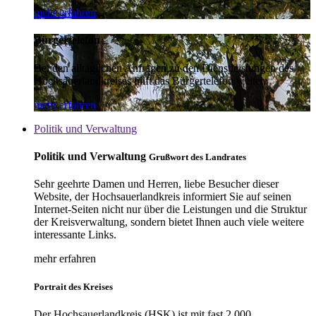
mehr erfahren
Bürgertelefon
Bei den alltäglichen Anfragen zu den Dienstleistungen des
Hochsauerlandkreises hilft das Bürgertelefon weiter.
mehr erfahren
Politik und Verwaltung
Politik und Verwaltung
Grußwort des Landrates
Sehr geehrte Damen und Herren, liebe Besucher dieser
Website, der Hochsauerlandkreis informiert Sie auf seinen
Internet-Seiten nicht nur über die Leistungen und die Struktur
der Kreisverwaltung, sondern bietet Ihnen auch viele weitere
interessante Links.
mehr erfahren
Portrait des Kreises
Der Hochsauerlandkreis (HSK) ist mit fast 2.000