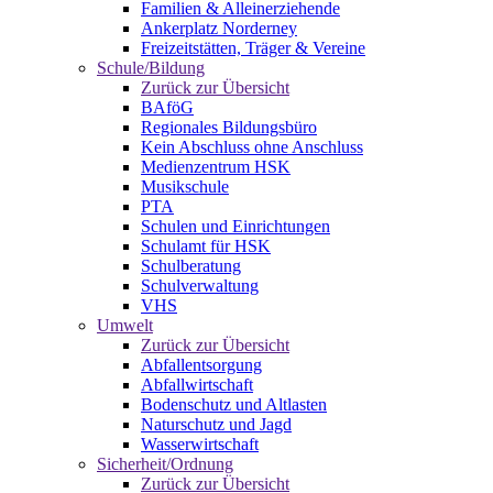
Familien & Alleinerziehende
Ankerplatz Norderney
Freizeitstätten, Träger & Vereine
Schule/Bildung
Zurück zur Übersicht
BAföG
Regionales Bildungsbüro
Kein Abschluss ohne Anschluss
Medienzentrum HSK
Musikschule
PTA
Schulen und Einrichtungen
Schulamt für HSK
Schulberatung
Schulverwaltung
VHS
Umwelt
Zurück zur Übersicht
Abfallentsorgung
Abfallwirtschaft
Bodenschutz und Altlasten
Naturschutz und Jagd
Wasserwirtschaft
Sicherheit/Ordnung
Zurück zur Übersicht