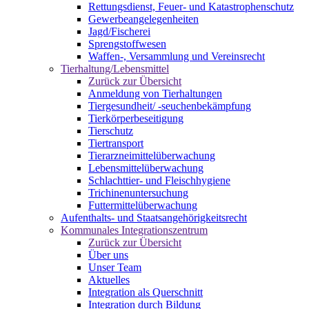
Rettungsdienst, Feuer- und Katastrophenschutz
Gewerbeangelegenheiten
Jagd/Fischerei
Sprengstoffwesen
Waffen-, Versammlung und Vereinsrecht
Tierhaltung/Lebensmittel
Zurück zur Übersicht
Anmeldung von Tierhaltungen
Tiergesundheit/ -seuchenbekämpfung
Tierkörperbeseitigung
Tierschutz
Tiertransport
Tierarzneimittelüberwachung
Lebensmittelüberwachung
Schlachttier- und Fleischhygiene
Trichinenuntersuchung
Futtermittelüberwachung
Aufenthalts- und Staatsangehörigkeitsrecht
Kommunales Integrationszentrum
Zurück zur Übersicht
Über uns
Unser Team
Aktuelles
Integration als Querschnitt
Integration durch Bildung