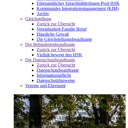
Ehrenamtlicher SprachmittlerInnen-Pool HSK
Kommunales Integrationsmanagement (KIM)
Archiv
Gleichstellung
Zurück zur Übersicht
Vereinbarkeit Familie Beruf
Häusliche Gewalt
Die Gleichstellungsbeauftragte
Der Behindertenbeauftragte
Zurück zur Übersicht
Vielfalt bewegt den HSK
Die Datenschutzbeauftragte
Zurück zur Übersicht
Datenschutzbeauftragte
Informationspflicht
Datenschutzhinweise
Vereine und Ehrenamt
Service-Portal
Im Service-Portal werden alle Anträge die Sie an den
Hochsauerlandkreis stellen können zentral vorgehalten. Die
noch vorhandenen PDF-Anträge werden nach und nach auf
intelligente Online-Anträge umgestellt.