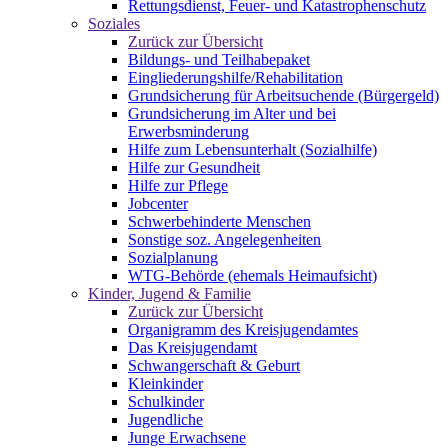
Rettungsdienst, Feuer- und Katastrophenschutz
Soziales
Zurück zur Übersicht
Bildungs- und Teilhabepaket
Eingliederungshilfe/Rehabilitation
Grundsicherung für Arbeitsuchende (Bürgergeld)
Grundsicherung im Alter und bei
Erwerbsminderung
Hilfe zum Lebensunterhalt (Sozialhilfe)
Hilfe zur Gesundheit
Hilfe zur Pflege
Jobcenter
Schwerbehinderte Menschen
Sonstige soz. Angelegenheiten
Sozialplanung
WTG-Behörde (ehemals Heimaufsicht)
Kinder, Jugend & Familie
Zurück zur Übersicht
Organigramm des Kreisjugendamtes
Das Kreisjugendamt
Schwangerschaft & Geburt
Kleinkinder
Schulkinder
Jugendliche
Junge Erwachsene