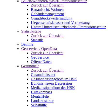
Bauen/Wohnen/Kataster/ Immissionsschutz
Zurück zur Übersicht
Bauaufsicht, Wohnen
Gebäudemanagement
Grundstückswertermittlung
Liegenschaftskataster und Vermessung
Untere Umweltschutzbehörde / Immissionsschutz
Statistikstelle
Zurück zur Übersicht
Statistik
Beihilfe
Geoservice / OpenData
Zurück zur Übersicht
GeoService
Offene Daten
Gesundheit
Zurück zur Übersicht
Gesundheitsamt
Gesundheitsangebote im HSK
Bündnis gegen Depression
Medizinstipendium des HSK
Hilfekompass
MentalHelp
Landarztstarter
Selbsthilfe