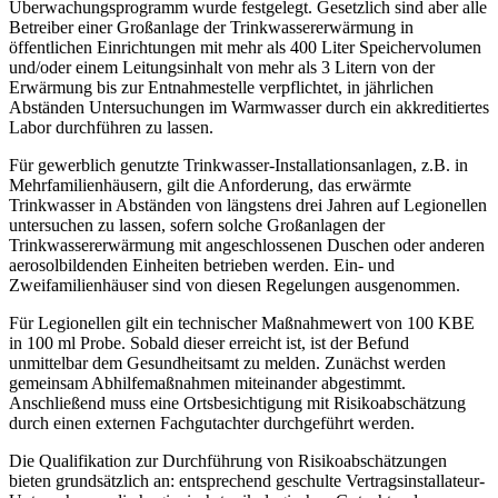
Überwachungsprogramm wurde festgelegt. Gesetzlich sind aber alle
Betreiber einer Großanlage der Trinkwassererwärmung in
öffentlichen Einrichtungen mit mehr als 400 Liter Speichervolumen
und/oder einem Leitungsinhalt von mehr als 3 Litern von der
Erwärmung bis zur Entnahmestelle verpflichtet, in jährlichen
Abständen Untersuchungen im Warmwasser durch ein akkreditiertes
Labor durchführen zu lassen.
Für gewerblich genutzte Trinkwasser-Installationsanlagen, z.B. in
Mehrfamilienhäusern, gilt die Anforderung, das erwärmte
Trinkwasser in Abständen von längstens drei Jahren auf Legionellen
untersuchen zu lassen, sofern solche Großanlagen der
Trinkwassererwärmung mit angeschlossenen Duschen oder anderen
aerosolbildenden Einheiten betrieben werden. Ein- und
Zweifamilienhäuser sind von diesen Regelungen ausgenommen.
Für Legionellen gilt ein technischer Maßnahmewert von 100 KBE
in 100 ml Probe. Sobald dieser erreicht ist, ist der Befund
unmittelbar dem Gesundheitsamt zu melden. Zunächst werden
gemeinsam Abhilfemaßnahmen miteinander abgestimmt.
Anschließend muss eine Ortsbesichtigung mit Risikoabschätzung
durch einen externen Fachgutachter durchgeführt werden.
Die Qualifikation zur Durchführung von Risikoabschätzungen
bieten grundsätzlich an: entsprechend geschulte Vertragsinstallateur-