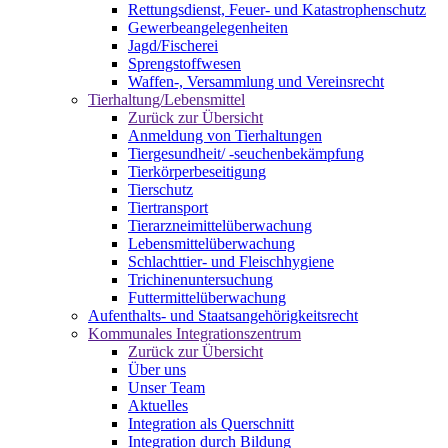
Rettungsdienst, Feuer- und Katastrophenschutz
Gewerbeangelegenheiten
Jagd/Fischerei
Sprengstoffwesen
Waffen-, Versammlung und Vereinsrecht
Tierhaltung/Lebensmittel
Zurück zur Übersicht
Anmeldung von Tierhaltungen
Tiergesundheit/ -seuchenbekämpfung
Tierkörperbeseitigung
Tierschutz
Tiertransport
Tierarzneimittelüberwachung
Lebensmittelüberwachung
Schlachttier- und Fleischhygiene
Trichinenuntersuchung
Futtermittelüberwachung
Aufenthalts- und Staatsangehörigkeitsrecht
Kommunales Integrationszentrum
Zurück zur Übersicht
Über uns
Unser Team
Aktuelles
Integration als Querschnitt
Integration durch Bildung