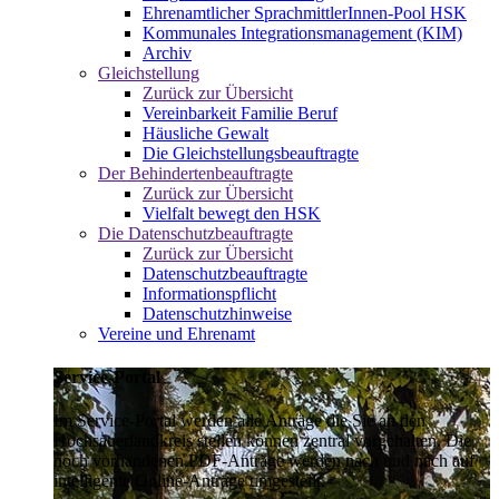
Ehrenamtlicher SprachmittlerInnen-Pool HSK
Kommunales Integrationsmanagement (KIM)
Archiv
Gleichstellung
Zurück zur Übersicht
Vereinbarkeit Familie Beruf
Häusliche Gewalt
Die Gleichstellungsbeauftragte
Der Behindertenbeauftragte
Zurück zur Übersicht
Vielfalt bewegt den HSK
Die Datenschutzbeauftragte
Zurück zur Übersicht
Datenschutzbeauftragte
Informationspflicht
Datenschutzhinweise
Vereine und Ehrenamt
Service-Portal
Im Service-Portal werden alle Anträge die Sie an den
Hochsauerlandkreis stellen können zentral vorgehalten. Die
noch vorhandenen PDF-Anträge werden nach und nach auf
intelligente Online-Anträge umgestellt.