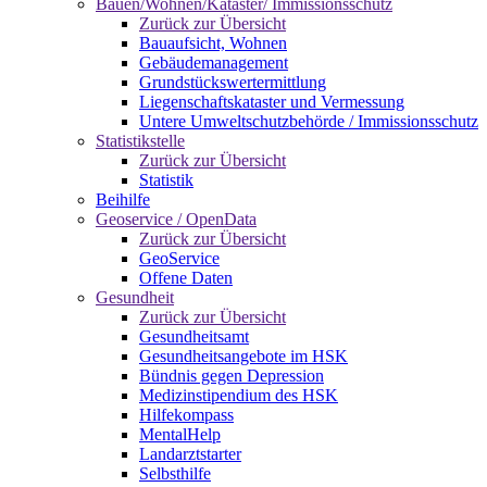
Bauen/Wohnen/Kataster/ Immissionsschutz
Zurück zur Übersicht
Bauaufsicht, Wohnen
Gebäudemanagement
Grundstückswertermittlung
Liegenschaftskataster und Vermessung
Untere Umweltschutzbehörde / Immissionsschutz
Statistikstelle
Zurück zur Übersicht
Statistik
Beihilfe
Geoservice / OpenData
Zurück zur Übersicht
GeoService
Offene Daten
Gesundheit
Zurück zur Übersicht
Gesundheitsamt
Gesundheitsangebote im HSK
Bündnis gegen Depression
Medizinstipendium des HSK
Hilfekompass
MentalHelp
Landarztstarter
Selbsthilfe