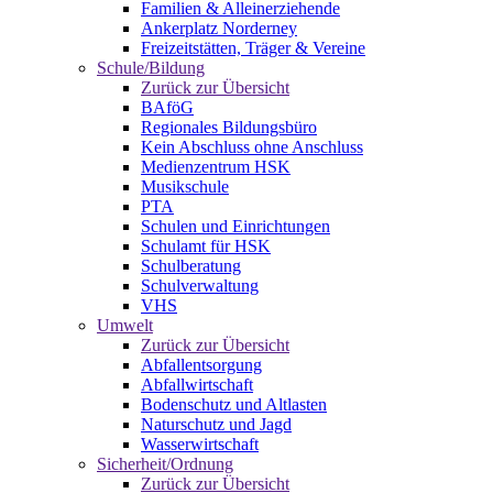
Familien & Alleinerziehende
Ankerplatz Norderney
Freizeitstätten, Träger & Vereine
Schule/Bildung
Zurück zur Übersicht
BAföG
Regionales Bildungsbüro
Kein Abschluss ohne Anschluss
Medienzentrum HSK
Musikschule
PTA
Schulen und Einrichtungen
Schulamt für HSK
Schulberatung
Schulverwaltung
VHS
Umwelt
Zurück zur Übersicht
Abfallentsorgung
Abfallwirtschaft
Bodenschutz und Altlasten
Naturschutz und Jagd
Wasserwirtschaft
Sicherheit/Ordnung
Zurück zur Übersicht