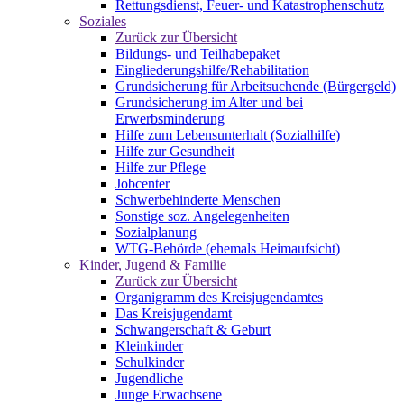
Rettungsdienst, Feuer- und Katastrophenschutz
Soziales
Zurück zur Übersicht
Bildungs- und Teilhabepaket
Eingliederungshilfe/Rehabilitation
Grundsicherung für Arbeitsuchende (Bürgergeld)
Grundsicherung im Alter und bei
Erwerbsminderung
Hilfe zum Lebensunterhalt (Sozialhilfe)
Hilfe zur Gesundheit
Hilfe zur Pflege
Jobcenter
Schwerbehinderte Menschen
Sonstige soz. Angelegenheiten
Sozialplanung
WTG-Behörde (ehemals Heimaufsicht)
Kinder, Jugend & Familie
Zurück zur Übersicht
Organigramm des Kreisjugendamtes
Das Kreisjugendamt
Schwangerschaft & Geburt
Kleinkinder
Schulkinder
Jugendliche
Junge Erwachsene