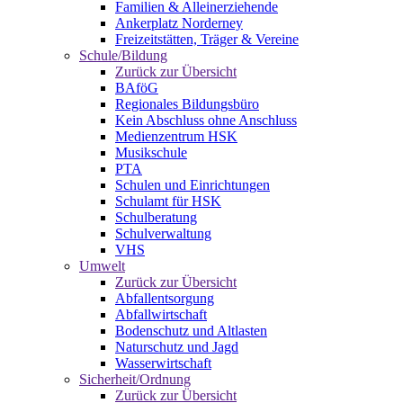
Familien & Alleinerziehende
Ankerplatz Norderney
Freizeitstätten, Träger & Vereine
Schule/Bildung
Zurück zur Übersicht
BAföG
Regionales Bildungsbüro
Kein Abschluss ohne Anschluss
Medienzentrum HSK
Musikschule
PTA
Schulen und Einrichtungen
Schulamt für HSK
Schulberatung
Schulverwaltung
VHS
Umwelt
Zurück zur Übersicht
Abfallentsorgung
Abfallwirtschaft
Bodenschutz und Altlasten
Naturschutz und Jagd
Wasserwirtschaft
Sicherheit/Ordnung
Zurück zur Übersicht