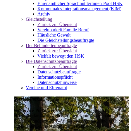
Ehrenamtlicher SprachmittlerInnen-Pool HSK
Kommunales Integrationsmanagement (KIM)
Archiv
Gleichstellung
Zurück zur Übersicht
Vereinbarkeit Familie Beruf
Häusliche Gewalt
Die Gleichstellungsbeauftragte
Der Behindertenbeauftragte
Zurück zur Übersicht
Vielfalt bewegt den HSK
Die Datenschutzbeauftragte
Zurück zur Übersicht
Datenschutzbeauftragte
Informationspflicht
Datenschutzhinweise
Vereine und Ehrenamt
Service-Portal
Im Service-Portal werden alle Anträge die Sie an den
Hochsauerlandkreis stellen können zentral vorgehalten. Die
noch vorhandenen PDF-Anträge werden nach und nach auf
intelligente Online-Anträge umgestellt.