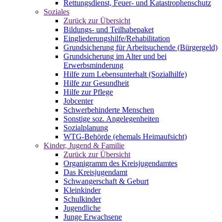
Rettungsdienst, Feuer- und Katastrophenschutz
Soziales
Zurück zur Übersicht
Bildungs- und Teilhabepaket
Eingliederungshilfe/Rehabilitation
Grundsicherung für Arbeitsuchende (Bürgergeld)
Grundsicherung im Alter und bei
Erwerbsminderung
Hilfe zum Lebensunterhalt (Sozialhilfe)
Hilfe zur Gesundheit
Hilfe zur Pflege
Jobcenter
Schwerbehinderte Menschen
Sonstige soz. Angelegenheiten
Sozialplanung
WTG-Behörde (ehemals Heimaufsicht)
Kinder, Jugend & Familie
Zurück zur Übersicht
Organigramm des Kreisjugendamtes
Das Kreisjugendamt
Schwangerschaft & Geburt
Kleinkinder
Schulkinder
Jugendliche
Junge Erwachsene