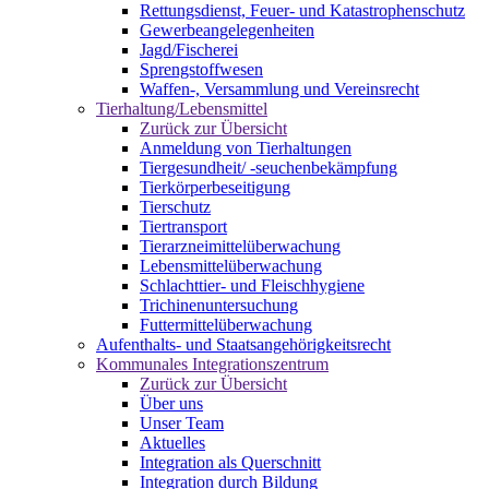
Rettungsdienst, Feuer- und Katastrophenschutz
Gewerbeangelegenheiten
Jagd/Fischerei
Sprengstoffwesen
Waffen-, Versammlung und Vereinsrecht
Tierhaltung/Lebensmittel
Zurück zur Übersicht
Anmeldung von Tierhaltungen
Tiergesundheit/ -seuchenbekämpfung
Tierkörperbeseitigung
Tierschutz
Tiertransport
Tierarzneimittelüberwachung
Lebensmittelüberwachung
Schlachttier- und Fleischhygiene
Trichinenuntersuchung
Futtermittelüberwachung
Aufenthalts- und Staatsangehörigkeitsrecht
Kommunales Integrationszentrum
Zurück zur Übersicht
Über uns
Unser Team
Aktuelles
Integration als Querschnitt
Integration durch Bildung