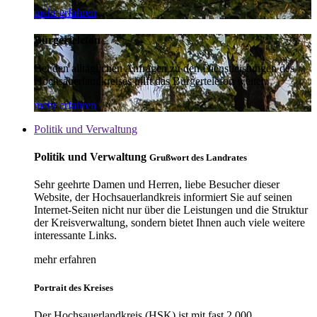
mehr erfahren
Bürgertelefon
Bei den alltäglichen Anfragen zu den Dienstleistungen des
Hochsauerlandkreises hilft das Bürgertelefon weiter.
mehr erfahren
Politik und Verwaltung
Politik und Verwaltung
Grußwort des Landrates
Sehr geehrte Damen und Herren, liebe Besucher dieser
Website, der Hochsauerlandkreis informiert Sie auf seinen
Internet-Seiten nicht nur über die Leistungen und die Struktur
der Kreisverwaltung, sondern bietet Ihnen auch viele weitere
interessante Links.
mehr erfahren
Portrait des Kreises
Der Hochsauerlandkreis (HSK) ist mit fast 2.000