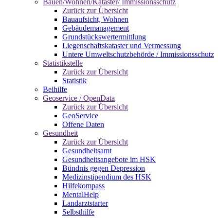
Bauen/Wohnen/Kataster/ Immissionsschutz
Zurück zur Übersicht
Bauaufsicht, Wohnen
Gebäudemanagement
Grundstückswertermittlung
Liegenschaftskataster und Vermessung
Untere Umweltschutzbehörde / Immissionsschutz
Statistikstelle
Zurück zur Übersicht
Statistik
Beihilfe
Geoservice / OpenData
Zurück zur Übersicht
GeoService
Offene Daten
Gesundheit
Zurück zur Übersicht
Gesundheitsamt
Gesundheitsangebote im HSK
Bündnis gegen Depression
Medizinstipendium des HSK
Hilfekompass
MentalHelp
Landarztstarter
Selbsthilfe