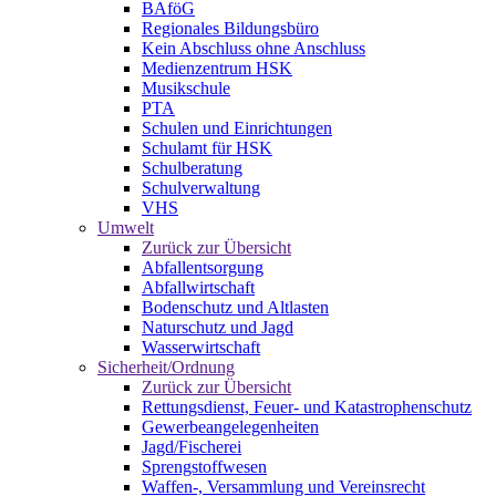
BAföG
Regionales Bildungsbüro
Kein Abschluss ohne Anschluss
Medienzentrum HSK
Musikschule
PTA
Schulen und Einrichtungen
Schulamt für HSK
Schulberatung
Schulverwaltung
VHS
Umwelt
Zurück zur Übersicht
Abfallentsorgung
Abfallwirtschaft
Bodenschutz und Altlasten
Naturschutz und Jagd
Wasserwirtschaft
Sicherheit/Ordnung
Zurück zur Übersicht
Rettungsdienst, Feuer- und Katastrophenschutz
Gewerbeangelegenheiten
Jagd/Fischerei
Sprengstoffwesen
Waffen-, Versammlung und Vereinsrecht