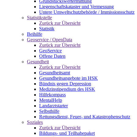
Grundstückswertermittlung
Liegenschaftskataster und Vermessung
Untere Umweltschutzbehörde / Immissionsschutz
Statistikstelle
Zurück zur Übersicht
Statistik
Beihilfe
Geoservice / OpenData
Zurück zur Übersicht
GeoService
Offene Daten
Gesundheit
Zurück zur Übersicht
Gesundheitsamt
Gesundheitsangebote im HSK
Bündnis gegen Depression
Medizinstipendium des HSK
Hilfekompass
MentalHelp
Landarztstarter
Selbsthilfe
Rettungsdienst, Feuer- und Katastrophenschutz
Soziales
Zurück zur Übersicht
Bildungs- und Teilhabepaket