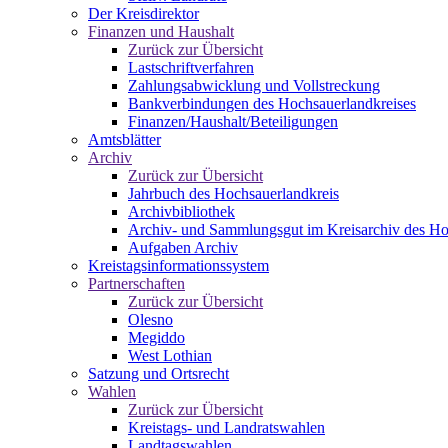
Der Kreisdirektor
Finanzen und Haushalt
Zurück zur Übersicht
Lastschriftverfahren
Zahlungsabwicklung und Vollstreckung
Bankverbindungen des Hochsauerlandkreises
Finanzen/Haushalt/Beteiligungen
Amtsblätter
Archiv
Zurück zur Übersicht
Jahrbuch des Hochsauerlandkreis
Archivbibliothek
Archiv- und Sammlungsgut im Kreisarchiv des Ho
Aufgaben Archiv
Kreistagsinformationssystem
Partnerschaften
Zurück zur Übersicht
Olesno
Megiddo
West Lothian
Satzung und Ortsrecht
Wahlen
Zurück zur Übersicht
Kreistags- und Landratswahlen
Landtagswahlen