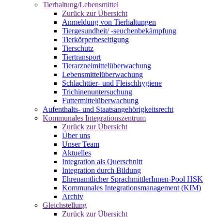
Tierhaltung/Lebensmittel
Zurück zur Übersicht
Anmeldung von Tierhaltungen
Tiergesundheit/ -seuchenbekämpfung
Tierkörperbeseitigung
Tierschutz
Tiertransport
Tierarzneimittelüberwachung
Lebensmittelüberwachung
Schlachttier- und Fleischhygiene
Trichinenuntersuchung
Futtermittelüberwachung
Aufenthalts- und Staatsangehörigkeitsrecht
Kommunales Integrationszentrum
Zurück zur Übersicht
Über uns
Unser Team
Aktuelles
Integration als Querschnitt
Integration durch Bildung
Ehrenamtlicher SprachmittlerInnen-Pool HSK
Kommunales Integrationsmanagement (KIM)
Archiv
Gleichstellung
Zurück zur Übersicht