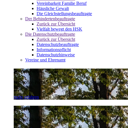
Vereinbarkeit Familie Beruf
Häusliche Gewalt
Die Gleichstellungsbeauftragte
Der Behindertenbeauftragte
Zurück zur Übersicht
Vielfalt bewegt den HSK
Die Datenschutzbeauftragte
Zurück zur Übersicht
Datenschutzbeauftragte
Informationspflicht
Datenschutzhinweise
Vereine und Ehrenamt
Service-Portal
Im Service-Portal werden alle Anträge die Sie an den Hochsau
umgestellt.
mehr erfahren
Bürgertelefon
Bei den alltäglichen Anfragen zu den Dienstleistungen des Hoch