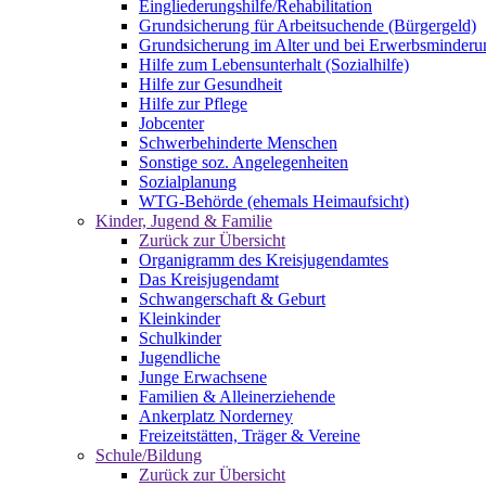
Eingliederungshilfe/Rehabilitation
Grundsicherung für Arbeitsuchende (Bürgergeld)
Grundsicherung im Alter und bei Erwerbsminderu
Hilfe zum Lebensunterhalt (Sozialhilfe)
Hilfe zur Gesundheit
Hilfe zur Pflege
Jobcenter
Schwerbehinderte Menschen
Sonstige soz. Angelegenheiten
Sozialplanung
WTG-Behörde (ehemals Heimaufsicht)
Kinder, Jugend & Familie
Zurück zur Übersicht
Organigramm des Kreisjugendamtes
Das Kreisjugendamt
Schwangerschaft & Geburt
Kleinkinder
Schulkinder
Jugendliche
Junge Erwachsene
Familien & Alleinerziehende
Ankerplatz Norderney
Freizeitstätten, Träger & Vereine
Schule/Bildung
Zurück zur Übersicht