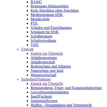
BAföG
Regionales Bildungsbüro
Kein Abschluss ohne Anschluss
Medienzentrum HSK
Musikschule
PTA
Schulen und Einrichtungen
Schulamt für HSK
Schulberatung
Schulverwaltung
VHS
Umwelt
Zurück zur Übersicht
Abfallentsorgung
Abfallwirtschaft
Bodenschutz und Altlasten
Naturschutz und Jagd
Wasserwirtschaft
Sicherheit/Ordnung
Zurück zur Übersicht
Rettungsdienst, Feuer- und Katastrophenschutz
Gewerbeangelegenheiten
Jagd/Fischerei
Sprengstoffwesen
Waffen-, Versammlung und Vereinsrecht