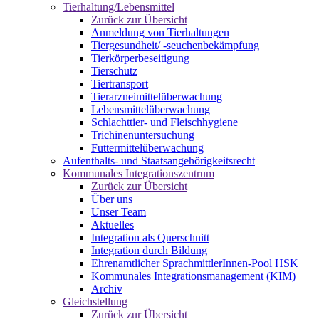
Tierhaltung/Lebensmittel
Zurück zur Übersicht
Anmeldung von Tierhaltungen
Tiergesundheit/ -seuchenbekämpfung
Tierkörperbeseitigung
Tierschutz
Tiertransport
Tierarzneimittelüberwachung
Lebensmittelüberwachung
Schlachttier- und Fleischhygiene
Trichinenuntersuchung
Futtermittelüberwachung
Aufenthalts- und Staatsangehörigkeitsrecht
Kommunales Integrationszentrum
Zurück zur Übersicht
Über uns
Unser Team
Aktuelles
Integration als Querschnitt
Integration durch Bildung
Ehrenamtlicher SprachmittlerInnen-Pool HSK
Kommunales Integrationsmanagement (KIM)
Archiv
Gleichstellung
Zurück zur Übersicht