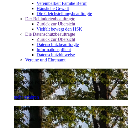
Vereinbarkeit Familie Beruf
Häusliche Gewalt
Die Gleichstellungsbeauftragte
Der Behindertenbeauftragte
Zurück zur Übersicht
Vielfalt bewegt den HSK
Die Datenschutzbeauftragte
Zurück zur Übersicht
Datenschutzbeauftragte
Informationspflicht
Datenschutzhinweise
Vereine und Ehrenamt
Service-Portal
Im Service-Portal werden alle Anträge die Sie an den Hochsau
umgestellt.
mehr erfahren
Bürgertelefon
Bei den alltäglichen Anfragen zu den Dienstleistungen des Hoch