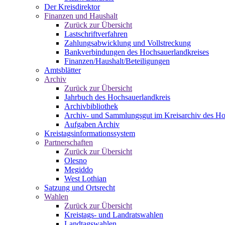
Der Kreisdirektor
Finanzen und Haushalt
Zurück zur Übersicht
Lastschriftverfahren
Zahlungsabwicklung und Vollstreckung
Bankverbindungen des Hochsauerlandkreises
Finanzen/Haushalt/Beteiligungen
Amtsblätter
Archiv
Zurück zur Übersicht
Jahrbuch des Hochsauerlandkreis
Archivbibliothek
Archiv- und Sammlungsgut im Kreisarchiv des Ho
Aufgaben Archiv
Kreistagsinformationssystem
Partnerschaften
Zurück zur Übersicht
Olesno
Megiddo
West Lothian
Satzung und Ortsrecht
Wahlen
Zurück zur Übersicht
Kreistags- und Landratswahlen
Landtagswahlen