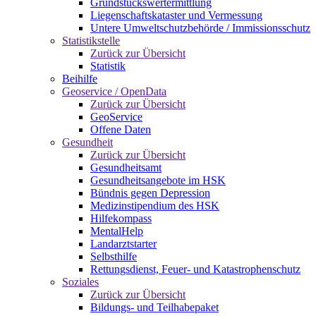
Grundstückswertermittlung
Liegenschaftskataster und Vermessung
Untere Umweltschutzbehörde / Immissionsschutz
Statistikstelle
Zurück zur Übersicht
Statistik
Beihilfe
Geoservice / OpenData
Zurück zur Übersicht
GeoService
Offene Daten
Gesundheit
Zurück zur Übersicht
Gesundheitsamt
Gesundheitsangebote im HSK
Bündnis gegen Depression
Medizinstipendium des HSK
Hilfekompass
MentalHelp
Landarztstarter
Selbsthilfe
Rettungsdienst, Feuer- und Katastrophenschutz
Soziales
Zurück zur Übersicht
Bildungs- und Teilhabepaket