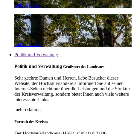
mehr erfahren
Bürgertelefon
Bei den alltäglichen Anfragen zu den Dienstleistungen des
Hochsauerlandkreises hilft das Bürgertelefon weiter.
mehr erfahren
Politik und Verwaltung
Politik und Verwaltung
Grußwort des Landrates
Sehr geehrte Damen und Herren, liebe Besucher dieser
Website, der Hochsauerlandkreis informiert Sie auf seinen
Internet-Seiten nicht nur über die Leistungen und die Struktur
der Kreisverwaltung, sondern bietet Ihnen auch viele weitere
interessante Links.
mehr erfahren
Portrait des Kreises
Der Hochsauerlandkreis (HSK) ist mit fast 2.000