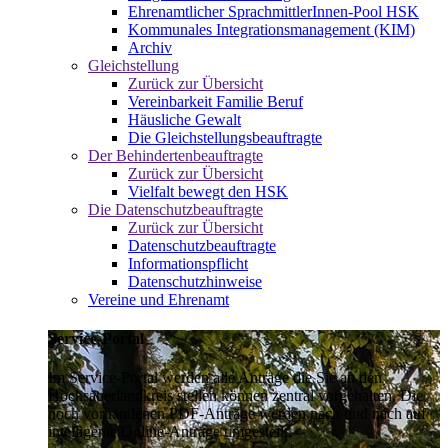
Ehrenamtlicher SprachmittlerInnen-Pool HSK
Kommunales Integrationsmanagement (KIM)
Archiv
Gleichstellung
Zurück zur Übersicht
Vereinbarkeit Familie Beruf
Häusliche Gewalt
Die Gleichstellungsbeauftragte
Der Behindertenbeauftragte
Zurück zur Übersicht
Vielfalt bewegt den HSK
Die Datenschutzbeauftragte
Zurück zur Übersicht
Datenschutzbeauftragte
Informationspflicht
Datenschutzhinweise
Vereine und Ehrenamt
Service-Portal
Im Service-Portal werden alle Anträge die Sie an den
Hochsauerlandkreis stellen können zentral vorgehalten. Die
noch vorhandenen PDF-Anträge werden nach und nach auf
intelligente Online-Anträge umgestellt.