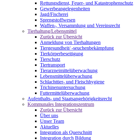
Rettungsdienst, Feuer- und Katastrophenschutz
Gewerbeangelegenheiten
Jagd/Fischerei
Sprengstoffwesen
Waffen-, Versammlung und Vereinsrecht
Tierhaltung/Lebensmittel
Zurück zur Übersicht
Anmeldung von Tierhaltungen
Tiergesundheit/ -seuchenbekämpfung
Tierkörperbeseitigung
Tierschutz
Tiertransport
Tierarzneimittelüberwachung
Lebensmittelüberwachung
Schlachttier- und Fleischhygiene
Trichinenuntersuchung
Futtermittelüberwachung
Aufenthalts- und Staatsangehörigkeitsrecht
Kommunales Integrationszentrum
Zurück zur Übersicht
Über uns
Unser Team
Aktuelles
Integration als Querschnitt
Integration durch Bildung