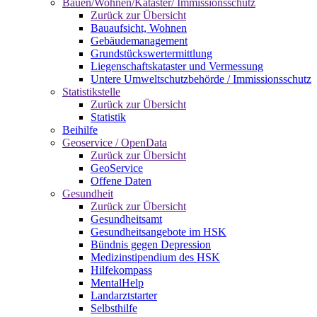
Bauen/Wohnen/Kataster/ Immissionsschutz
Zurück zur Übersicht
Bauaufsicht, Wohnen
Gebäudemanagement
Grundstückswertermittlung
Liegenschaftskataster und Vermessung
Untere Umweltschutzbehörde / Immissionsschutz
Statistikstelle
Zurück zur Übersicht
Statistik
Beihilfe
Geoservice / OpenData
Zurück zur Übersicht
GeoService
Offene Daten
Gesundheit
Zurück zur Übersicht
Gesundheitsamt
Gesundheitsangebote im HSK
Bündnis gegen Depression
Medizinstipendium des HSK
Hilfekompass
MentalHelp
Landarztstarter
Selbsthilfe