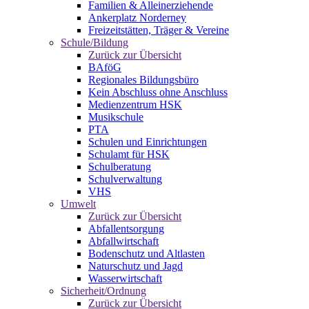
Familien & Alleinerziehende
Ankerplatz Norderney
Freizeitstätten, Träger & Vereine
Schule/Bildung
Zurück zur Übersicht
BAföG
Regionales Bildungsbüro
Kein Abschluss ohne Anschluss
Medienzentrum HSK
Musikschule
PTA
Schulen und Einrichtungen
Schulamt für HSK
Schulberatung
Schulverwaltung
VHS
Umwelt
Zurück zur Übersicht
Abfallentsorgung
Abfallwirtschaft
Bodenschutz und Altlasten
Naturschutz und Jagd
Wasserwirtschaft
Sicherheit/Ordnung
Zurück zur Übersicht