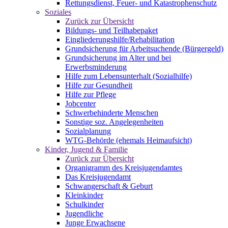
Rettungsdienst, Feuer- und Katastrophenschutz
Soziales
Zurück zur Übersicht
Bildungs- und Teilhabepaket
Eingliederungshilfe/Rehabilitation
Grundsicherung für Arbeitsuchende (Bürgergeld)
Grundsicherung im Alter und bei
Erwerbsminderung
Hilfe zum Lebensunterhalt (Sozialhilfe)
Hilfe zur Gesundheit
Hilfe zur Pflege
Jobcenter
Schwerbehinderte Menschen
Sonstige soz. Angelegenheiten
Sozialplanung
WTG-Behörde (ehemals Heimaufsicht)
Kinder, Jugend & Familie
Zurück zur Übersicht
Organigramm des Kreisjugendamtes
Das Kreisjugendamt
Schwangerschaft & Geburt
Kleinkinder
Schulkinder
Jugendliche
Junge Erwachsene