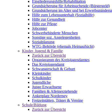
Eingliederungshilfe/Rehabilitation
Grundsicherung für Arbeitsuchende (Bürgergeld)
Grundsicherung im Alter und bei Erwerbsminderu
Hilfe zum Lebensunterhalt (Sozialhilfe)
Hilfe zur Gesundheit
Hilfe zur Pflege
Jobcenter
Schwerbehinderte Menschen
Sonstige soz. Angelegenheiten
Sozialplanung
WTG-Behörde (ehemals Heimaufsicht)
Kinder, Jugend & Familie
Zurück zur Übersicht
Organigramm des Kreisjugendamtes
Das Kreisjugendamt
Schwangerschaft & Geburt
Kleinkinder
Schulkinder
Jugendliche
Junge Erwachsene
Familien & Alleinerziehende
Ankerplatz Norderney
Freizeitstätten, Träger & Vereine
Schule/Bildung
Zurück zur Übersicht