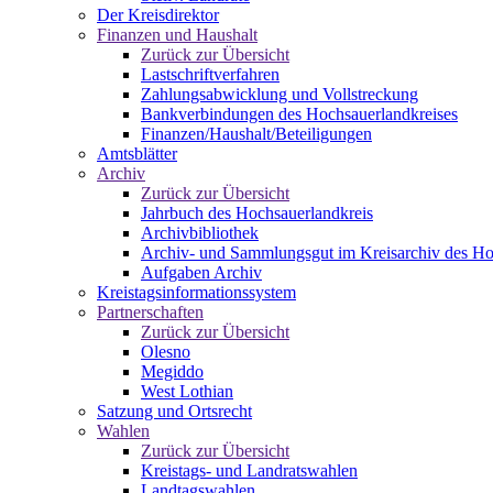
Der Kreisdirektor
Finanzen und Haushalt
Zurück zur Übersicht
Lastschriftverfahren
Zahlungsabwicklung und Vollstreckung
Bankverbindungen des Hochsauerlandkreises
Finanzen/Haushalt/Beteiligungen
Amtsblätter
Archiv
Zurück zur Übersicht
Jahrbuch des Hochsauerlandkreis
Archivbibliothek
Archiv- und Sammlungsgut im Kreisarchiv des Ho
Aufgaben Archiv
Kreistagsinformationssystem
Partnerschaften
Zurück zur Übersicht
Olesno
Megiddo
West Lothian
Satzung und Ortsrecht
Wahlen
Zurück zur Übersicht
Kreistags- und Landratswahlen
Landtagswahlen