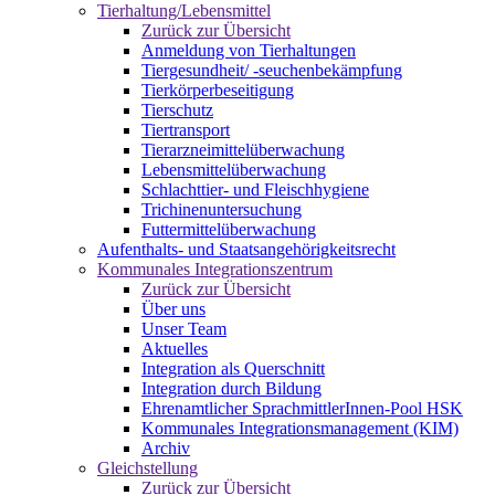
Tierhaltung/Lebensmittel
Zurück zur Übersicht
Anmeldung von Tierhaltungen
Tiergesundheit/ -seuchenbekämpfung
Tierkörperbeseitigung
Tierschutz
Tiertransport
Tierarzneimittelüberwachung
Lebensmittelüberwachung
Schlachttier- und Fleischhygiene
Trichinenuntersuchung
Futtermittelüberwachung
Aufenthalts- und Staatsangehörigkeitsrecht
Kommunales Integrationszentrum
Zurück zur Übersicht
Über uns
Unser Team
Aktuelles
Integration als Querschnitt
Integration durch Bildung
Ehrenamtlicher SprachmittlerInnen-Pool HSK
Kommunales Integrationsmanagement (KIM)
Archiv
Gleichstellung
Zurück zur Übersicht