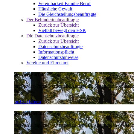
Vereinbarkeit Familie Beruf
Häusliche Gewalt
Die Gleichstellungsbeauftragte
Der Behindertenbeauftragte
Zurück zur Übersicht
Vielfalt bewegt den HSK
Die Datenschutzbeauftragte
Zurück zur Übersicht
Datenschutzbeauftragte
Informationspflicht
Datenschutzhinweise
Vereine und Ehrenamt
Service-Portal
Im Service-Portal werden alle Anträge die Sie an den Hochsau
umgestellt.
mehr erfahren
Bürgertelefon
Bei den alltäglichen Anfragen zu den Dienstleistungen des Hoch