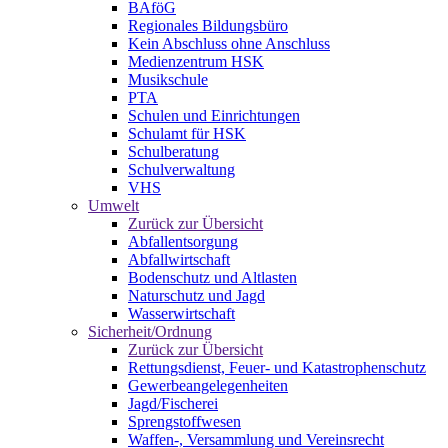
BAföG
Regionales Bildungsbüro
Kein Abschluss ohne Anschluss
Medienzentrum HSK
Musikschule
PTA
Schulen und Einrichtungen
Schulamt für HSK
Schulberatung
Schulverwaltung
VHS
Umwelt
Zurück zur Übersicht
Abfallentsorgung
Abfallwirtschaft
Bodenschutz und Altlasten
Naturschutz und Jagd
Wasserwirtschaft
Sicherheit/Ordnung
Zurück zur Übersicht
Rettungsdienst, Feuer- und Katastrophenschutz
Gewerbeangelegenheiten
Jagd/Fischerei
Sprengstoffwesen
Waffen-, Versammlung und Vereinsrecht