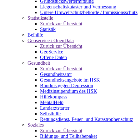
Grundstückswertermittlung
Liegenschaftskataster und Vermessung
Untere Umweltschutzbehörde / Immissionsschutz
Statistikstelle
Zurück zur Übersicht
Statistik
Beihilfe
Geoservice / OpenData
Zurück zur Übersicht
GeoService
Offene Daten
Gesundheit
Zurück zur Übersicht
Gesundheitsamt
Gesundheitsangebote im HSK
Bündnis gegen Depression
Medizinstipendium des HSK
Hilfekompass
MentalHelp
Landarztstarter
Selbsthilfe
Rettungsdienst, Feuer- und Katastrophenschutz
Soziales
Zurück zur Übersicht
Bildungs- und Teilhabepaket