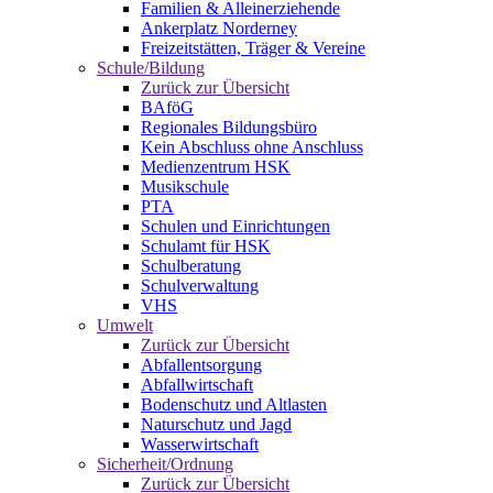
Familien & Alleinerziehende
Ankerplatz Norderney
Freizeitstätten, Träger & Vereine
Schule/Bildung
Zurück zur Übersicht
BAföG
Regionales Bildungsbüro
Kein Abschluss ohne Anschluss
Medienzentrum HSK
Musikschule
PTA
Schulen und Einrichtungen
Schulamt für HSK
Schulberatung
Schulverwaltung
VHS
Umwelt
Zurück zur Übersicht
Abfallentsorgung
Abfallwirtschaft
Bodenschutz und Altlasten
Naturschutz und Jagd
Wasserwirtschaft
Sicherheit/Ordnung
Zurück zur Übersicht