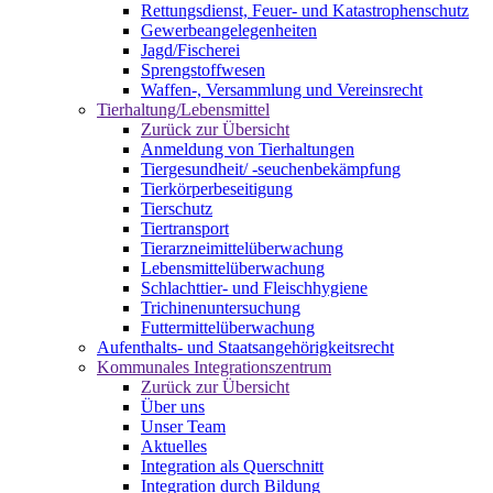
Rettungsdienst, Feuer- und Katastrophenschutz
Gewerbeangelegenheiten
Jagd/Fischerei
Sprengstoffwesen
Waffen-, Versammlung und Vereinsrecht
Tierhaltung/Lebensmittel
Zurück zur Übersicht
Anmeldung von Tierhaltungen
Tiergesundheit/ -seuchenbekämpfung
Tierkörperbeseitigung
Tierschutz
Tiertransport
Tierarzneimittelüberwachung
Lebensmittelüberwachung
Schlachttier- und Fleischhygiene
Trichinenuntersuchung
Futtermittelüberwachung
Aufenthalts- und Staatsangehörigkeitsrecht
Kommunales Integrationszentrum
Zurück zur Übersicht
Über uns
Unser Team
Aktuelles
Integration als Querschnitt
Integration durch Bildung