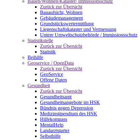
Bauen/Wohnen/Kataster/ Immissionsschutz
Zurück zur Übersicht
Bauaufsicht, Wohnen
Gebäudemanagement
Grundstückswertermittlung
Liegenschaftskataster und Vermessung
Untere Umweltschutzbehörde / Immissionsschutz
Statistikstelle
Zurück zur Übersicht
Statistik
Beihilfe
Geoservice / OpenData
Zurück zur Übersicht
GeoService
Offene Daten
Gesundheit
Zurück zur Übersicht
Gesundheitsamt
Gesundheitsangebote im HSK
Bündnis gegen Depression
Medizinstipendium des HSK
Hilfekompass
MentalHelp
Landarztstarter
Selbsthilfe