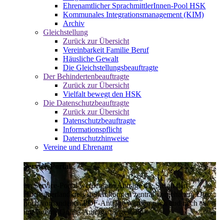
Ehrenamtlicher SprachmittlerInnen-Pool HSK
Kommunales Integrationsmanagement (KIM)
Archiv
Gleichstellung
Zurück zur Übersicht
Vereinbarkeit Familie Beruf
Häusliche Gewalt
Die Gleichstellungsbeauftragte
Der Behindertenbeauftragte
Zurück zur Übersicht
Vielfalt bewegt den HSK
Die Datenschutzbeauftragte
Zurück zur Übersicht
Datenschutzbeauftragte
Informationspflicht
Datenschutzhinweise
Vereine und Ehrenamt
Service-Portal
Im Service-Portal werden alle Anträge die Sie an den
Hochsauerlandkreis stellen können zentral vorgehalten. Die
noch vorhandenen PDF-Anträge werden nach und nach auf
intelligente Online-Anträge umgestellt.