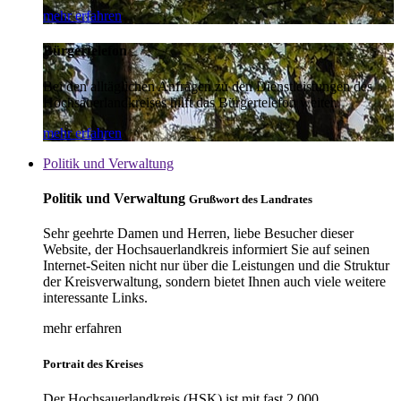
mehr erfahren
Bürgertelefon
Bei den alltäglichen Anfragen zu den Dienstleistungen des
Hochsauerlandkreises hilft das Bürgertelefon weiter.
mehr erfahren
Politik und Verwaltung
Politik und Verwaltung
Grußwort des Landrates
Sehr geehrte Damen und Herren, liebe Besucher dieser
Website, der Hochsauerlandkreis informiert Sie auf seinen
Internet-Seiten nicht nur über die Leistungen und die Struktur
der Kreisverwaltung, sondern bietet Ihnen auch viele weitere
interessante Links.
mehr erfahren
Portrait des Kreises
Der Hochsauerlandkreis (HSK) ist mit fast 2.000