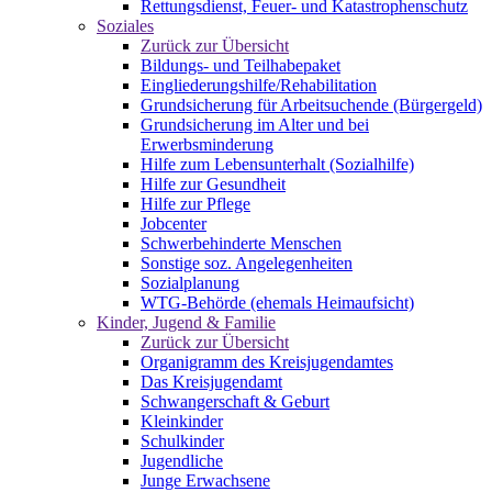
Rettungsdienst, Feuer- und Katastrophenschutz
Soziales
Zurück zur Übersicht
Bildungs- und Teilhabepaket
Eingliederungshilfe/Rehabilitation
Grundsicherung für Arbeitsuchende (Bürgergeld)
Grundsicherung im Alter und bei
Erwerbsminderung
Hilfe zum Lebensunterhalt (Sozialhilfe)
Hilfe zur Gesundheit
Hilfe zur Pflege
Jobcenter
Schwerbehinderte Menschen
Sonstige soz. Angelegenheiten
Sozialplanung
WTG-Behörde (ehemals Heimaufsicht)
Kinder, Jugend & Familie
Zurück zur Übersicht
Organigramm des Kreisjugendamtes
Das Kreisjugendamt
Schwangerschaft & Geburt
Kleinkinder
Schulkinder
Jugendliche
Junge Erwachsene