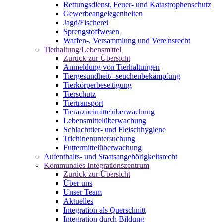
Rettungsdienst, Feuer- und Katastrophenschutz
Gewerbeangelegenheiten
Jagd/Fischerei
Sprengstoffwesen
Waffen-, Versammlung und Vereinsrecht
Tierhaltung/Lebensmittel
Zurück zur Übersicht
Anmeldung von Tierhaltungen
Tiergesundheit/ -seuchenbekämpfung
Tierkörperbeseitigung
Tierschutz
Tiertransport
Tierarzneimittelüberwachung
Lebensmittelüberwachung
Schlachttier- und Fleischhygiene
Trichinenuntersuchung
Futtermittelüberwachung
Aufenthalts- und Staatsangehörigkeitsrecht
Kommunales Integrationszentrum
Zurück zur Übersicht
Über uns
Unser Team
Aktuelles
Integration als Querschnitt
Integration durch Bildung