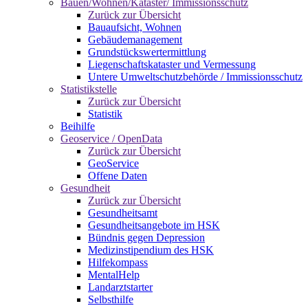
Bauen/Wohnen/Kataster/ Immissionsschutz
Zurück zur Übersicht
Bauaufsicht, Wohnen
Gebäudemanagement
Grundstückswertermittlung
Liegenschaftskataster und Vermessung
Untere Umweltschutzbehörde / Immissionsschutz
Statistikstelle
Zurück zur Übersicht
Statistik
Beihilfe
Geoservice / OpenData
Zurück zur Übersicht
GeoService
Offene Daten
Gesundheit
Zurück zur Übersicht
Gesundheitsamt
Gesundheitsangebote im HSK
Bündnis gegen Depression
Medizinstipendium des HSK
Hilfekompass
MentalHelp
Landarztstarter
Selbsthilfe