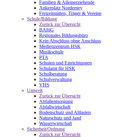
Familien & Alleinerziehende
Ankerplatz Norderney
Freizeitstätten, Träger & Vereine
Schule/Bildung
Zurück zur Übersicht
BAföG
Regionales Bildungsbüro
Kein Abschluss ohne Anschluss
Medienzentrum HSK
Musikschule
PTA
Schulen und Einrichtungen
Schulamt für HSK
Schulberatung
Schulverwaltung
VHS
Umwelt
Zurück zur Übersicht
Abfallentsorgung
Abfallwirtschaft
Bodenschutz und Altlasten
Naturschutz und Jagd
Wasserwirtschaft
Sicherheit/Ordnung
Zurück zur Übersicht