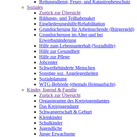
Rettungsdienst, Feuer- und Katastrophenschutz
Soziales
Zurück zur Übersicht
Bildungs- und Teilhabepaket
Eingliederungshilfe/Rehabilitation
Grundsicherung für Arbeitsuchende (Bürgergeld)
Grundsicherung im Alter und bei
Erwerbsminderung
Hilfe zum Lebensunterhalt (Sozialhilfe)
Hilfe zur Gesundheit
Hilfe zur Pflege
Jobcenter
Schwerbehinderte Menschen
Sonstige soz. Angelegenheiten
Sozialplanung
WTG-Behörde (ehemals Heimaufsicht)
Kinder, Jugend & Familie
Zurück zur Übersicht
Organigramm des Kreisjugendamtes
Das Kreisjugendamt
Schwangerschaft & Geburt
Kleinkinder
Schulkinder
Jugendliche
Junge Erwachsene