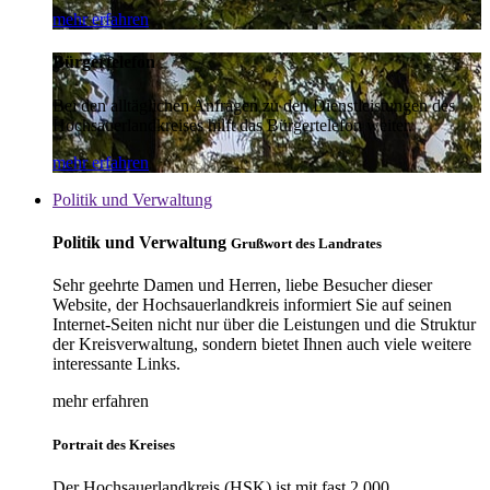
mehr erfahren
Bürgertelefon
Bei den alltäglichen Anfragen zu den Dienstleistungen des
Hochsauerlandkreises hilft das Bürgertelefon weiter.
mehr erfahren
Politik und Verwaltung
Politik und Verwaltung
Grußwort des Landrates
Sehr geehrte Damen und Herren, liebe Besucher dieser
Website, der Hochsauerlandkreis informiert Sie auf seinen
Internet-Seiten nicht nur über die Leistungen und die Struktur
der Kreisverwaltung, sondern bietet Ihnen auch viele weitere
interessante Links.
mehr erfahren
Portrait des Kreises
Der Hochsauerlandkreis (HSK) ist mit fast 2.000