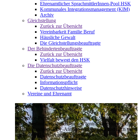
Ehrenamtlicher SprachmittlerInnen-Pool HSK
Kommunales Integrationsmanagement (KIM)
Archiv
Gleichstellung
Zurück zur Übersicht
Vereinbarkeit Familie Beruf
Häusliche Gewalt
Die Gleichstellungsbeauftragte
Der Behindertenbeauftragte
Zurück zur Übersicht
Vielfalt bewegt den HSK
Die Datenschutzbeauftragte
Zurück zur Übersicht
Datenschutzbeauftragte
Informationspflicht
Datenschutzhinweise
Vereine und Ehrenamt
Service-Portal
Im Service-Portal werden alle Anträge die Sie an den
Hochsauerlandkreis stellen können zentral vorgehalten. Die
noch vorhandenen PDF-Anträge werden nach und nach auf
intelligente Online-Anträge umgestellt.