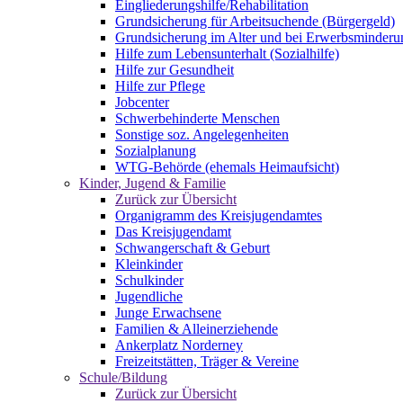
Eingliederungshilfe/Rehabilitation
Grundsicherung für Arbeitsuchende (Bürgergeld)
Grundsicherung im Alter und bei Erwerbsminderu
Hilfe zum Lebensunterhalt (Sozialhilfe)
Hilfe zur Gesundheit
Hilfe zur Pflege
Jobcenter
Schwerbehinderte Menschen
Sonstige soz. Angelegenheiten
Sozialplanung
WTG-Behörde (ehemals Heimaufsicht)
Kinder, Jugend & Familie
Zurück zur Übersicht
Organigramm des Kreisjugendamtes
Das Kreisjugendamt
Schwangerschaft & Geburt
Kleinkinder
Schulkinder
Jugendliche
Junge Erwachsene
Familien & Alleinerziehende
Ankerplatz Norderney
Freizeitstätten, Träger & Vereine
Schule/Bildung
Zurück zur Übersicht