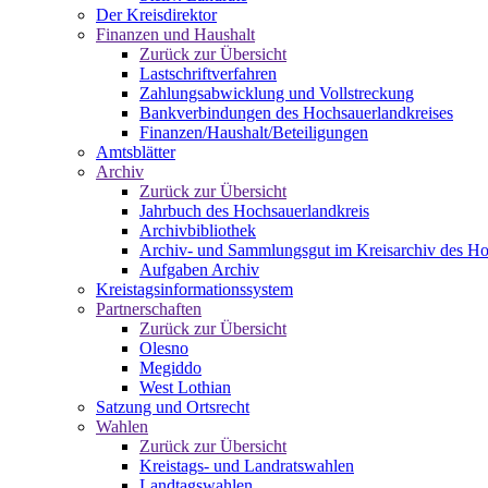
Der Kreisdirektor
Finanzen und Haushalt
Zurück zur Übersicht
Lastschriftverfahren
Zahlungsabwicklung und Vollstreckung
Bankverbindungen des Hochsauerlandkreises
Finanzen/Haushalt/Beteiligungen
Amtsblätter
Archiv
Zurück zur Übersicht
Jahrbuch des Hochsauerlandkreis
Archivbibliothek
Archiv- und Sammlungsgut im Kreisarchiv des Ho
Aufgaben Archiv
Kreistagsinformationssystem
Partnerschaften
Zurück zur Übersicht
Olesno
Megiddo
West Lothian
Satzung und Ortsrecht
Wahlen
Zurück zur Übersicht
Kreistags- und Landratswahlen
Landtagswahlen