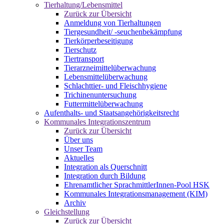
Tierhaltung/Lebensmittel
Zurück zur Übersicht
Anmeldung von Tierhaltungen
Tiergesundheit/ -seuchenbekämpfung
Tierkörperbeseitigung
Tierschutz
Tiertransport
Tierarzneimittelüberwachung
Lebensmittelüberwachung
Schlachttier- und Fleischhygiene
Trichinenuntersuchung
Futtermittelüberwachung
Aufenthalts- und Staatsangehörigkeitsrecht
Kommunales Integrationszentrum
Zurück zur Übersicht
Über uns
Unser Team
Aktuelles
Integration als Querschnitt
Integration durch Bildung
Ehrenamtlicher SprachmittlerInnen-Pool HSK
Kommunales Integrationsmanagement (KIM)
Archiv
Gleichstellung
Zurück zur Übersicht