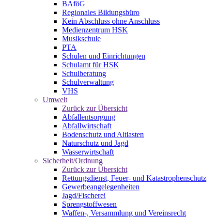
BAföG
Regionales Bildungsbüro
Kein Abschluss ohne Anschluss
Medienzentrum HSK
Musikschule
PTA
Schulen und Einrichtungen
Schulamt für HSK
Schulberatung
Schulverwaltung
VHS
Umwelt
Zurück zur Übersicht
Abfallentsorgung
Abfallwirtschaft
Bodenschutz und Altlasten
Naturschutz und Jagd
Wasserwirtschaft
Sicherheit/Ordnung
Zurück zur Übersicht
Rettungsdienst, Feuer- und Katastrophenschutz
Gewerbeangelegenheiten
Jagd/Fischerei
Sprengstoffwesen
Waffen-, Versammlung und Vereinsrecht