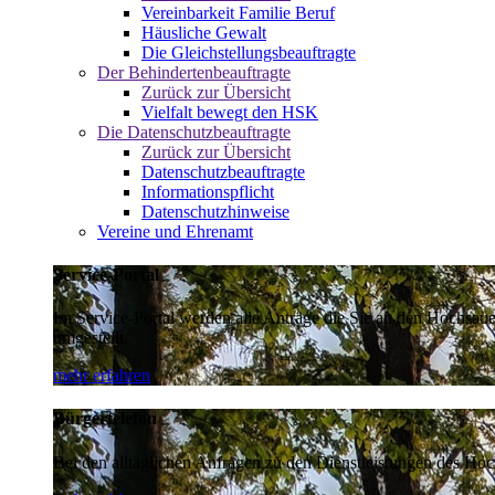
Vereinbarkeit Familie Beruf
Häusliche Gewalt
Die Gleichstellungsbeauftragte
Der Behindertenbeauftragte
Zurück zur Übersicht
Vielfalt bewegt den HSK
Die Datenschutzbeauftragte
Zurück zur Übersicht
Datenschutzbeauftragte
Informationspflicht
Datenschutzhinweise
Vereine und Ehrenamt
Service-Portal
Im Service-Portal werden alle Anträge die Sie an den Hochsau
umgestellt.
mehr erfahren
Bürgertelefon
Bei den alltäglichen Anfragen zu den Dienstleistungen des Hoch