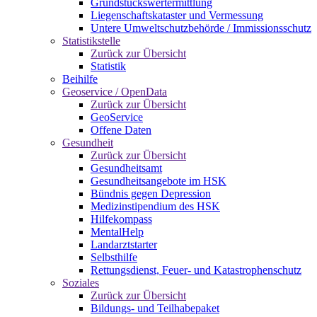
Grundstückswertermittlung
Liegenschaftskataster und Vermessung
Untere Umweltschutzbehörde / Immissionsschutz
Statistikstelle
Zurück zur Übersicht
Statistik
Beihilfe
Geoservice / OpenData
Zurück zur Übersicht
GeoService
Offene Daten
Gesundheit
Zurück zur Übersicht
Gesundheitsamt
Gesundheitsangebote im HSK
Bündnis gegen Depression
Medizinstipendium des HSK
Hilfekompass
MentalHelp
Landarztstarter
Selbsthilfe
Rettungsdienst, Feuer- und Katastrophenschutz
Soziales
Zurück zur Übersicht
Bildungs- und Teilhabepaket