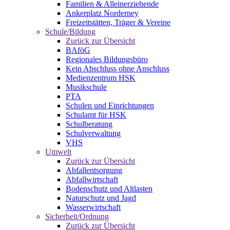
Familien & Alleinerziehende
Ankerplatz Norderney
Freizeitstätten, Träger & Vereine
Schule/Bildung
Zurück zur Übersicht
BAföG
Regionales Bildungsbüro
Kein Abschluss ohne Anschluss
Medienzentrum HSK
Musikschule
PTA
Schulen und Einrichtungen
Schulamt für HSK
Schulberatung
Schulverwaltung
VHS
Umwelt
Zurück zur Übersicht
Abfallentsorgung
Abfallwirtschaft
Bodenschutz und Altlasten
Naturschutz und Jagd
Wasserwirtschaft
Sicherheit/Ordnung
Zurück zur Übersicht