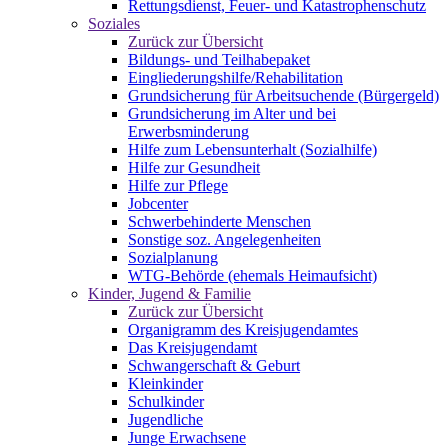
Rettungsdienst, Feuer- und Katastrophenschutz
Soziales
Zurück zur Übersicht
Bildungs- und Teilhabepaket
Eingliederungshilfe/Rehabilitation
Grundsicherung für Arbeitsuchende (Bürgergeld)
Grundsicherung im Alter und bei
Erwerbsminderung
Hilfe zum Lebensunterhalt (Sozialhilfe)
Hilfe zur Gesundheit
Hilfe zur Pflege
Jobcenter
Schwerbehinderte Menschen
Sonstige soz. Angelegenheiten
Sozialplanung
WTG-Behörde (ehemals Heimaufsicht)
Kinder, Jugend & Familie
Zurück zur Übersicht
Organigramm des Kreisjugendamtes
Das Kreisjugendamt
Schwangerschaft & Geburt
Kleinkinder
Schulkinder
Jugendliche
Junge Erwachsene