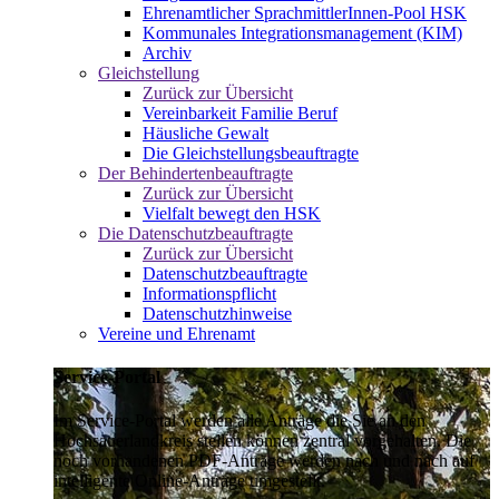
Ehrenamtlicher SprachmittlerInnen-Pool HSK
Kommunales Integrationsmanagement (KIM)
Archiv
Gleichstellung
Zurück zur Übersicht
Vereinbarkeit Familie Beruf
Häusliche Gewalt
Die Gleichstellungsbeauftragte
Der Behindertenbeauftragte
Zurück zur Übersicht
Vielfalt bewegt den HSK
Die Datenschutzbeauftragte
Zurück zur Übersicht
Datenschutzbeauftragte
Informationspflicht
Datenschutzhinweise
Vereine und Ehrenamt
Service-Portal
Im Service-Portal werden alle Anträge die Sie an den
Hochsauerlandkreis stellen können zentral vorgehalten. Die
noch vorhandenen PDF-Anträge werden nach und nach auf
intelligente Online-Anträge umgestellt.