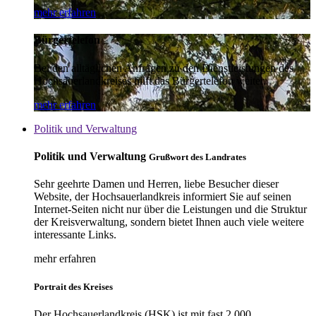
mehr erfahren
Bürgertelefon
Bei den alltäglichen Anfragen zu den Dienstleistungen des
Hochsauerlandkreises hilft das Bürgertelefon weiter.
mehr erfahren
Politik und Verwaltung
Politik und Verwaltung
Grußwort des Landrates
Sehr geehrte Damen und Herren, liebe Besucher dieser
Website, der Hochsauerlandkreis informiert Sie auf seinen
Internet-Seiten nicht nur über die Leistungen und die Struktur
der Kreisverwaltung, sondern bietet Ihnen auch viele weitere
interessante Links.
mehr erfahren
Portrait des Kreises
Der Hochsauerlandkreis (HSK) ist mit fast 2.000