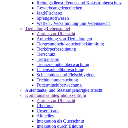
Rettungsdienst, Feuer- und Katastrophenschutz
Gewerbeangelegenheiten
Jagd/Fischerei
Sprengstoffwesen
Waffen-, Versammlung und Vereinsrecht
Tierhaltung/Lebensmittel
Zurück zur Übersicht
Anmeldung von Tierhaltungen
Tiergesundheit/ -seuchenbekämpfung
Tierkörperbeseitigung
Tierschutz
Tiertransport
Tierarzneimittelüberwachung
Lebensmittelüberwachung
Schlachttier- und Fleischhygiene
Trichinenuntersuchung
Futtermittelüberwachung
Aufenthalts- und Staatsangehörigkeitsrecht
Kommunales Integrationszentrum
Zurück zur Übersicht
Über uns
Unser Team
Aktuelles
Integration als Querschnitt
Integration durch Bildung