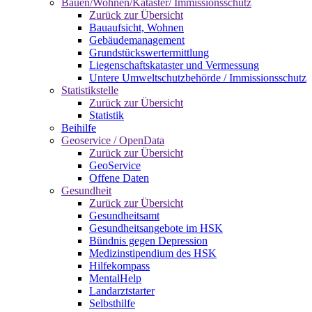
Bauen/Wohnen/Kataster/ Immissionsschutz
Zurück zur Übersicht
Bauaufsicht, Wohnen
Gebäudemanagement
Grundstückswertermittlung
Liegenschaftskataster und Vermessung
Untere Umweltschutzbehörde / Immissionsschutz
Statistikstelle
Zurück zur Übersicht
Statistik
Beihilfe
Geoservice / OpenData
Zurück zur Übersicht
GeoService
Offene Daten
Gesundheit
Zurück zur Übersicht
Gesundheitsamt
Gesundheitsangebote im HSK
Bündnis gegen Depression
Medizinstipendium des HSK
Hilfekompass
MentalHelp
Landarztstarter
Selbsthilfe